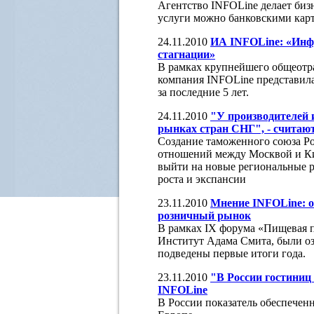
Агентство INFOLine делает биз
услуги можно банковскими карта
24.11.2010
ИА INFOLine: «Инфр
стагнации»
В рамках крупнейшего общеотр
компания INFOLine представила
за последние 5 лет.
24.11.2010
"У производителей и
рынках стран СНГ", - считаю
Создание таможенного союза Ро
отношений между Москвой и Ки
выйти на новые региональные р
роста и экспансии
23.11.2010
Мнение INFOLine: ос
розничный рынок
В рамках IX форума «Пищевая 
Институт Адама Смита, были оз
подведены первые итоги года.
23.11.2010
"В России гостиниц 
INFOLine
В России показатель обеспечен