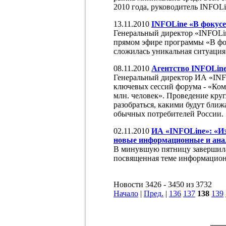
2010 года, руководитель INFOLi
13.11.2010
INFOLine «В фокус
Генеральный директор «INFOLi
прямом эфире программы «В фок
сложилась уникальная ситуация
08.11.2010
Агентство INFOLine 
Генеральный директор ИА «INF
ключевых сессий форума - «Ком
млн. человек». Проведение круг
разобраться, какими будут ближ
обычных потребителей России.
02.11.2010
ИА «INFOLine»: «Из
новые информационные и ана
В минувшую пятницу завершил
посвященная теме информацион
Новости 3426 - 3450 из 3732
Начало
|
Пред.
|
136
137
138
139