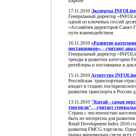
Европе
17.11.2010
Эксперты INFOLine: 
Генеральный директор «INFOLi
одной из ключевых сессий деся
«Ассамблея директоров Санкт-П
пути взаимодействия
16.11.2010
«Развитие категори
поставщиков», - считают ана
Генеральный директор «INFOLi
тренды в развитии категории F
ритейлеры и поставщики в докла
15.11.2010
Агентство INFOLine
Российская транспортная отрас
входит в стадию посткризисног
развитии транспорта в России 
13.11.2010
"Китай - самая пер
торговли", - считает генера
Страна с численностью населен
быть не интересна для развития 
Retail Development Index 2010 
развития FMCG-торговли. Одна
рынка минимальна среди всех ст