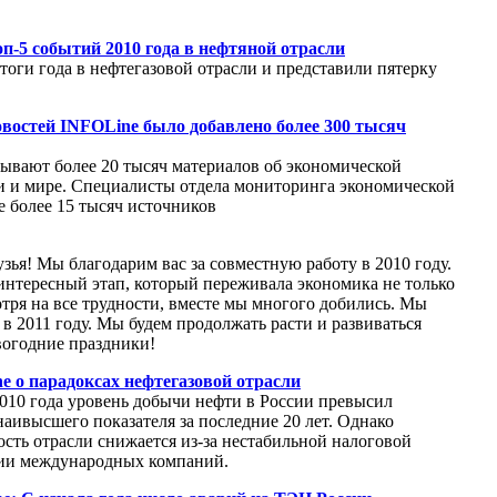
п-5 событий 2010 года в нефтяной отрасли
оги года в нефтегазовой отрасли и представили пятерку
новостей INFOLine было добавлено более 300 тысяч
ывают более 20 тысяч материалов об экономической
и и мире. Специалисты отдела мониторинга экономической
 более 15 тысяч источников
зья! Мы благодарим вас за совместную работу в 2010 году.
нтересный этап, который переживала экономика не только
тря на все трудности, вместе мы многого добились. Мы
 в 2011 году. Мы будем продолжать расти и развиваться
вогодние праздники!
 о парадоксах нефтегазовой отрасли
010 года уровень добычи нефти в России превысил
аивысшего показателя за последние 20 лет. Однако
сть отрасли снижается из-за нестабильной налоговой
сии международных компаний.