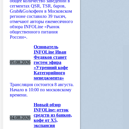
общее количество заведений в
сегментах QSR, TSR, баров,
Grab&Go/кофеен в Московском
регионе составило 39 тысяч,
отмечают авторы ежемесячного
обзора INFOLine «Рынок
общественного питания
России».
Основатель
INFOLine Иван
Федяков станет
05.08.2026
гостем эфира
«Утренний кофе
Категорийного
менеджмента»
Трансляция состоится 8 августа.
Начало в 10:00 по московскому
времени.
Новый обзор
INFOLine: отток
средств из банков,
04.08.2026
кофе от Х5,
экспансия