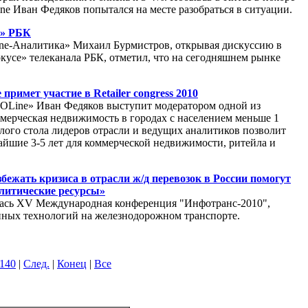
ne Иван Федяков попытался на месте разобраться в ситуации.
е» РБК
ne-Аналитика» Михаил Бурмистров, открывая дискуссию в
усе» телеканала РБК, отметил, что на сегодняшнем рынке
примет участие в Retailer congress 2010
OLine» Иван Федяков выступит модератором одной из
мерческая недвижимость в городах с населением меньше 1
лого стола лидеров отрасли и ведущих аналитиков позволит
айшие 3-5 лет для коммерческой недвижимости, ритейла и
бежать кризиса в отрасли ж/д перевозок в России помогут
литические ресурсы»
ась XV Международная конференция "Инфотранс-2010",
ных технологий на железнодорожном транспорте.
140
|
След.
|
Конец
|
Все