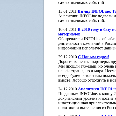
самых значимых событий
13.01.2011
Взгляд INFOLine: То
Аналитики INFOLine подвели ит
самых значимых событий.
10.01.2011
В 2010 году в базу 
материалов
Обозреватели INFOLine обрабат
деятельности компаний в Росси
информации используют данные
29.12.2010
С Новым годом!
Дорогие клиенты, партнеры, дру
Мы прошли тяжелый, но очень и
нашей страны, но и мира. Несмо
всегда будем готовы вам помочь
вместе! Хорошо отдохнуть в но
24.12.2010
Аналитики INFOLine
По данным INFOLine, к концу 2
докризисный уровень и достиг н
инвестиционная привлекательно
политики и вытеснения из Рос