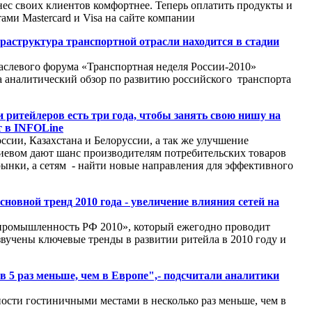
нес своих клиентов комфортнее. Теперь оплатить продукты и
ми Mastercard и Visa на сайте компании
аструктура транспортной отрасли находится в стадии
аслевого форума «Транспортная неделя России-2010»
 аналитический обзор по развитию российского транспорта
 ритейлеров есть три года, чтобы занять свою нишу на
т в INFOLine
ссии, Казахстана и Белоруссии, а так же улучшение
евом дают шанс производителям потребительских товаров
ынки, а сетям - найти новые направления для эффективного
новной тренд 2010 года - увеличение влияния сетей на
промышленность РФ 2010», который ежегодно проводит
вучены ключевые тренды в развитии ритейла в 2010 году и
в 5 раз меньше, чем в Европе",- подсчитали аналитики
ности гостиничными местами в несколько раз меньше, чем в