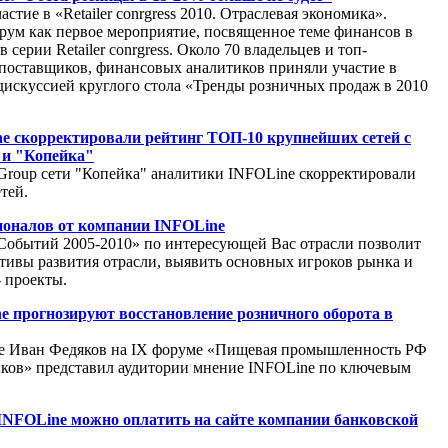
тие в «Retailer conrgress 2010. Отраслевая экономика».
ум как первое мероприятие, посвященное теме финансов в
в серии Retailer conrgress. Около 70 владельцев и топ-
поставщиков, финансовых аналитиков приняли участие в
искуссией круглого стола «Тренды розничных продаж в 2010
e скорректировали рейтинг ТОП-10 крупнейших сетей с
p и "Копейка"
 Group сети "Копейка" аналитики INFOLine скорректировали
тей.
ионалов от компании INFOLine
 Событий 2005-2010» по интересующей Вас отрасли позволит
тивы развития отрасли, выявить основных игроков рынка и
- проекты.
 прогнозируют восстановление розничного оборота в
e Иван Федяков на IX форуме «Пищевая промышленность РФ
иков» представил аудитории мнение INFOLine по ключевым
INFOLine можно оплатить на сайте компании банковской