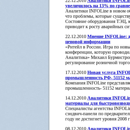
22.12.2010
Аналитики INFOLine
увеличилось на 13% по сравн
Аналитики INFOLine в новом об
что проблемы, которые существ
Состояние оборудования ТЭЦ, ко
приводит к росту аварийных си
22.12.2010
Мнение INFOLine: д
ценовой информации
«Ритейл в России. Игра по новы
конференции, которую проводил
Аналитика» Михаил Бурмистров
регулирование розничной торго
17.12.2010
Новая услуга INFOL
промышленность РФ- 51152 м
Компания INFOLine представляе
промышленность- 51152 матери
14.12.2010
Аналитики INFOLin
материалы для быстровозвод
Специалисты агентства INFOLin
сэндвич-панели по предваритель
году не достигнет уровня 2008 г
08.12.2010
Аналитики INFOLine