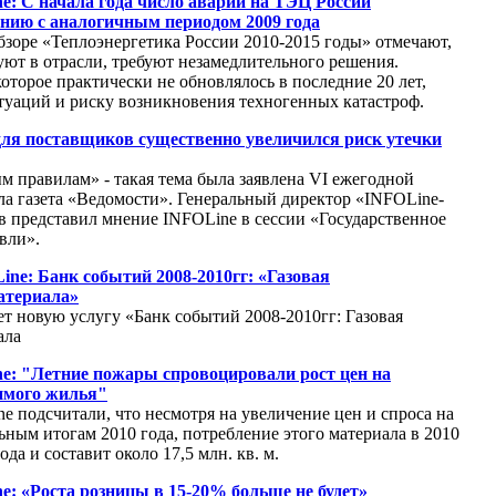
: С начала года число аварий на ТЭЦ России
ению с аналогичным периодом 2009 года
зоре «Теплоэнергетика России 2010-2015 годы» отмечают,
уют в отрасли, требуют незамедлительного решения.
торое практически не обновлялось в последние 20 лет,
туаций и риску возникновения техногенных катастроф.
ля поставщиков существенно увеличился риск утечки
м правилам» - такая тема была заявлена VI ежегодной
а газета «Ведомости». Генеральный директор «INFOLine-
 представил мнение INFOLine в сессии «Государственное
вли».
ine: Банк событий 2008-2010гг: «Газовая
атериала»
т новую услугу «Банк событий 2008-2010гг: Газовая
ала
e: "Летние пожары спровоцировали рост цен на
имого жилья"
e подсчитали, что несмотря на увеличение цен и спроса на
ным итогам 2010 года, потребление этого материала в 2010
ода и составит около 17,5 млн. кв. м.
: «Роста розницы в 15-20% больше не будет»