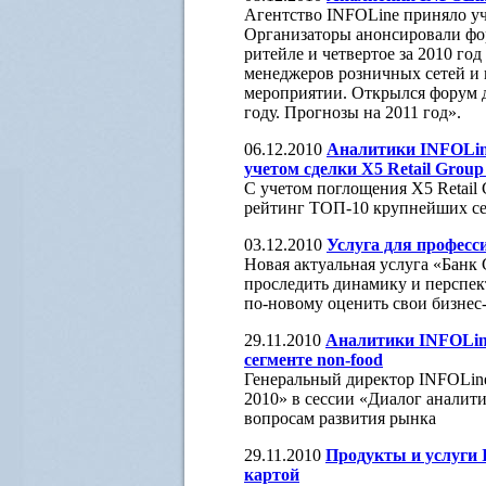
Агентство INFOLine приняло учас
Организаторы анонсировали фор
ритейле и четвертое за 2010 год 
менеджеров розничных сетей и 
мероприятии. Открылся форум д
году. Прогнозы на 2011 год».
06.12.2010
Аналитики INFOLin
учетом сделки X5 Retail Grou
С учетом поглощения X5 Retail
рейтинг ТОП-10 крупнейших се
03.12.2010
Услуга для професс
Новая актуальная услуга «Банк
проследить динамику и перспек
по-новому оценить свои бизнес
29.11.2010
Аналитики INFOLine
сегменте non-food
Генеральный директор INFOLin
2010» в сессии «Диалог аналит
вопросам развития рынка
29.11.2010
Продукты и услуги 
картой