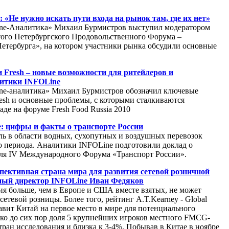
«Не нужно искать пути входа на рынок там, где их нет»
ne-Аналитика» Михаил Бурмистров выступил модератором
того Петербургского Продовольственного Форума –
етербурга», на котором участники рынка обсудили основные
и Fresh – новые возможности для ритейлеров и
литики INFOLine
ne-аналитика» Михаил Бурмистров обозначил ключевые
resh и основные проблемы, с которыми сталкиваются
де на форуме Fresh Food Russia 2010
: цифры и факты о транспорте России
ль в области водных, сухопутных и воздушных перевозок
о периода. Аналитики INFOLine подготовили доклад о
для IV Международного Форума «Транспорт России».
спективная страна мира для развития сетевой розничной
льный директор INFOLine Иван Федяков
ия больше, чем в Европе и США вместе взятых, не может
сетевой розницы. Более того, рейтинг A.T.Kearney - Global
ставит Китай на первое место в мире для потенциального
ко до сих пор доля 5 крупнейших игроков местного FMCG-
ран исследования и близка к 3-4%. Побывав в Китае в ноябре