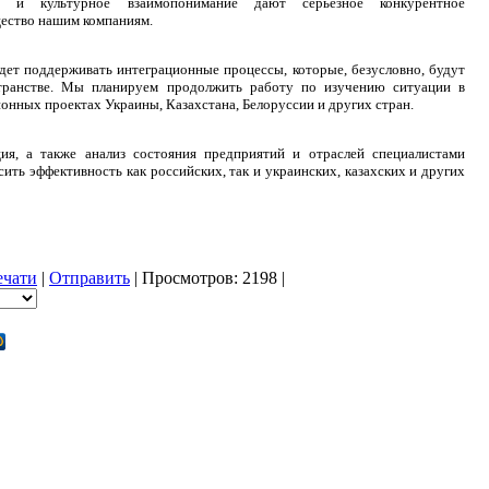
ое и культурное взаимопонимание дают серьезное конкурентное
ество нашим компаниям.
удет поддерживать интеграционные процессы, которые, безусловно, будут
странстве. Мы планируем продолжить работу по изучению ситуации в
онных проектах Украины, Казахстана, Белоруссии и других стран.
ия, а также анализ состояния предприятий и отраслей специалистами
ить эффективность как российских, так и украинских, казахских и других
ечати
|
Отправить
| Просмотров: 2198 |