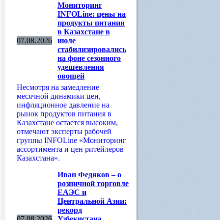
Мониторинг
INFOLine: цены на
продукты питания
в Казахстане в
07.08.2026
июле
стабилизировались
на фоне сезонного
удешевления
овощей
Несмотря на замедление
месячной динамики цен,
инфляционное давление на
рынок продуктов питания в
Казахстане остается высоким,
отмечают эксперты рабочей
группы INFOLine «Мониторинг
ассортимента и цен ритейлеров
Казахстана».
Иван Федяков – о
розничной торговле
ЕАЭС и
Центральной Азии:
рекорд
07.08.2026
Узбекистана,