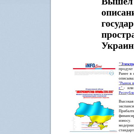
Вышел 
описан
государ
простр
Украины
"Электр
продукт 
Ранее в
описыва
"Рынок в
г."
- или
Республи
Высокая
экспанс
Прибалт
финанси
износу
модерни
стандар