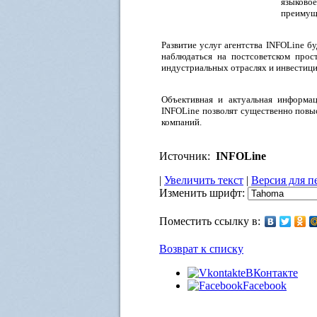
языков
преимущ
Развитие услуг агентства INFOLine б
наблюдаться на постсоветском про
индустриальных отраслях и инвестици
Объективная и актуальная информац
INFOLine позволят существенно повыс
компаний.
Источник:
INFOLine
|
Увеличить текст
|
Версия для п
Изменить шрифт:
Поместить ссылку в:
Возврат к списку
ВКонтакте
Facebook