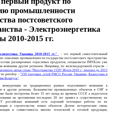
первый продукт по
ию промышленности
ства постсоветского
анства - Электроэнергетика
 2010-2015 гг.
оэнергетика Украины 2010-2015 гг."
- это первый самостоятельный
по описанию промышленности государства постсоветского пространства.
 составе расширенных отраслевых продуктов, специалисты INFOLine уже
ли компании других регионов. Например, по железнодорожной отрасли -
агонного литья стран "Пространства 1520".Итоги 2010 г., прогноз до 2013
 по ритейлу -
"550 торговых сетей FMCG России, Украины, Казахстана и
ки Беларусь"
.
 конкуренция на традиционных рынках подталкивает компании к
ии в другие регионы. Большинство промышленных объектов в СНГ и
ике были построены более 35 лет назад во времена СССР, а недостаток
рования на протяжении последних 20 лет привел к существенному их
. У российских компаний есть хороший потенциал работы по их
зации и строительству новых объектов. Долгие исторические связи,
тизация и совместимость многих технологий и готовой продукции,