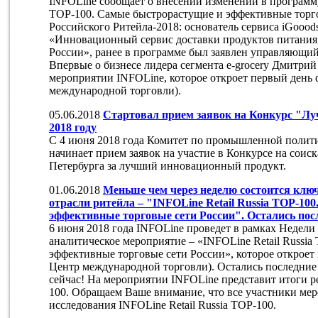
INFOLine сообщает о внесении изменений в программу
TOP-100. Самые быстрорастущие и эффективные торго
Российского Ритейла-2018: основатель сервиса iGooo
«Инновационный сервис доставки продуктов питания: 
России», ранее в программе был заявлен управляющий
Впервые о бизнесе лидера сегмента e-grocery Дмитрий
мероприятии INFOLine, которое откроет первый день 
международной торговли).
05.06.2018
Стартовал прием заявок на Конкурс "Л
2018 году
С 4 июня 2018 года Комитет по промышленной полит
начинает прием заявок на участие в Конкурсе на соис
Петербурга за лучший инновационный продукт.
01.06.2018
Меньше чем через неделю состоится клю
отрасли ритейла – "INFOLine Retail Russia TOP-10
эффективные торговые сети России". Остались посл
6 июня 2018 года INFOLine проведет в рамках Недели
аналитическое мероприятие – «INFOLine Retail Russi
эффективные торговые сети России», которое откроет 
Центр международной торговли). Остались последние 
сейчас! На мероприятии INFOLine представит итоги ре
100. Обращаем Ваше внимание, что все участники ме
исследования INFOLine Retail Russia TOP-100.