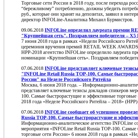
Торговые сети России в 2018 году, после перехода рос
“бережливому” потреблению, должны убедить потребит
руб., которые они хранят на депозитах, заявил в инт
директор INFOLine-Аналитика Михаил Бурмистров.
09.06.2018
INFOLine определил лауреата премии
"Крупнейшая сеть". Поздравляем победителя – X5 R
7 июня 2018 года в рамках «Недели Российского Ритей
церемония вручения премий RETAIL WEEK AWARDS. 
НРР-2018 агентство INFOLine определило лауреат
номинации «Крупнейшая сеть». Поздравляем победител
07.06.2018
INFOLine представляет ключевые тезисы
"INFOLine Retail Russia TOP-100. Самые быстрора
России" на Неделе Российского Ритейла
Москва, 6 июня 2018 года. – Информационно-аналити
представляет ключевые тезисы докладов спикеров мер
100. Самые быстрорастущие и эффективные торговые 
2018 года «Неделе Российского Ритейла – 2018» (НРР
07.06.2018
INFOLine сообщает об успешном проведе
Russia TOP-100. Самые быстрорастущие и эффекти
Информационно-аналитическое агентство INFOLine с
мероприятия «INFOLine Retail Russia TOP-100. Самы
торговые сети России» 6 июня 2018 года в рамках «Не