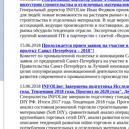
индустрии строительства и отделочных материалов
Генеральный директор INFOLine Иван Федяков принял
для людей: новые возможности на растущем рынке» в
строительства и отделочных материалов. В ходе меро
ассоциаций, ведущие производители и поставщики, д
рынка обсудили тенденции отрасли. Экспертная сесси
группой компаний ITE в партнерстве с газетой «Ведо
15.06.2018
Продолжается прием заявок на участие
продукт Санкт-Петербурга – 2018"!
Комитет по промышленной политике и инновациям Са
заявок от предприятий Санкт-Петербурга на участие 
Правительства Санкт-Петербурга за Лучший инноваци
целях популяризации инновационной деятельности на
развития современного промышленного производства 
13.06.2018
INFOLine: Завершена подготовка Исслед
года. Тенденции 2018 года. Прогноз до 2020 года". 
Специалисты INFOLine завершили подготовку станда
DIY РФ. Итоги 2017 года. Тенденции 2018 года. Прогн
анализ состояния розничной торговли строительными
материалами (Soft DIY), сравнительный анализ опер
крупнейших торговых сетей DIY, анализ развития осн
описание тенденций развития online-торговли и анал
потребления строительных и отделочных материалов,