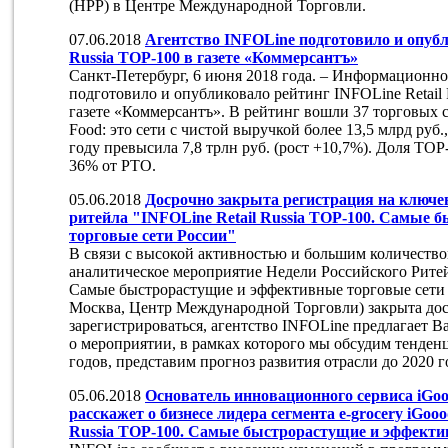
(НРР) в Центре Международной Торговли.
07.06.2018
Агентство INFOLine подготовило и опубл
Russia TOP-100 в газете «Коммерсантъ»
Санкт-Петербург, 6 июня 2018 года. – Информационно
подготовило и опубликовало рейтинг INFOLine Retail 
газете «Коммерсантъ». В рейтинг вошли 37 торговых 
Food: это сети с чистой выручкой более 13,5 млрд руб
году превысила 7,8 трлн руб. (рост +10,7%). Доля ТОР
36% от РТО.
05.06.2018
Досрочно закрыта регистрация на ключе
ритейла "INFOLine Retail Russia TOP-100. Самые
торговые сети России"
В связи с высокой активностью и большим количество
аналитическое мероприятие Недели Российского Ритейл
Самые быстрорастущие и эффективные торговые сети Р
Москва, Центр Международной Торговли) закрыта дос
зарегистрироваться, агентство INFOLine предлагает Ва
о мероприятии, в рамках которого мы обсудим тенденц
годов, представим прогноз развития отрасли до 2020 г
05.06.2018
Основатель инновационного сервиса iGo
расскажет о бизнесе лидера сегмента e-grocery iGoo
Russia TOP-100. Самые быстрорастущие и эффекти