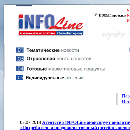
N
НОВЫЕ проекты:
N
N
Пар
Ист
02.07.2018
Агентство INFOLine анонсирует аналити
«Потребитель и продовольственный ритейл: эволю