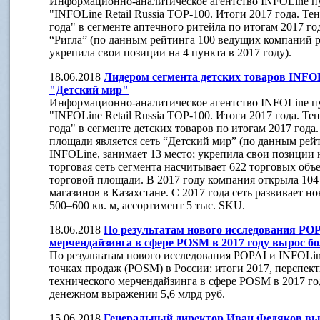
Информационно-аналитическое агентство INFOLine п
"INFOLine Retail Russia ТOP-100. Итоги 2017 года. Те
года" в сегменте аптечного ритейла по итогам 2017 го
“Ригла” (по данным рейтинга 100 ведущих компаний р
укрепила свои позиции на 4 пункта в 2017 году).
18.06.2018
Лидером сегмента детских товаров INFOLi
"Детский мир"
Информационно-аналитическое агентство INFOLine п
"INFOLine Retail Russia ТOP-100. Итоги 2017 года. Те
года" в сегменте детских товаров по итогам 2017 год
площади является сеть “Детский мир” (по данным рей
INFOLine, занимает 13 место; укрепила свои позиции н
торговая сеть сегмента насчитывает 622 торговых объек
торговой площади. В 2017 году компания открыла 104
магазинов в Казахстане. С 2017 года сеть развивает н
500–600 кв. м, ассортимент 5 тыс. SKU.
18.06.2018
По результатам нового исследования POP
мерчендайзинга в сфере POSM в 2017 году вырос бо
По результатам нового исследования POPAI и INFOLi
точках продаж (POSM) в России: итоги 2017, перспекти
технического мерчендайзинга в сфере POSM в 2017 год
денежном выражении 5,6 млрд руб.
15.06.2018
Генеральный директор Иван Федяков вы