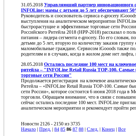
31.05.2018
Управляющий партнер инновационного се
INFOLine: мамы с детьми до 5 лет обеспечивают 50
Руководитель и сооснователь сервиса e-grocery iGooo
выступления на аналитическом мероприятии INFOLine 
быстрорастущие и эффективные торговые сети России 
Российского Ритейла 2018 (НРР-2018) рассказал о пол
питания – лидера сегмента e-grocery. По его словам, 
детьми до 5 лет, вторую по количеству заказов группу
маломобильные граждане. Сервисом iGooods также пол
родителям и в случаях, когда в жилом доме нет лифта
28.05.2018
Остались последние 100 мест на ключево
ритейла – "INFOLine Retail Russia TOP-100. Самы
торговые сети России"
Продолжается регистрация на ключевое аналитическо
Ритейла – «INFOLine Retail Russia TOP-100. Самые б
сети России», которое состоится 6 июня 2018 года в 
торговли. Обращаем внимание, что в связи с повыше
сейчас остались последние 100 мест. INFOLine пригла
аналитическом мероприятии и рекомендует пройти рег
Новости 2126 - 2150 из 3735
Начало
|
Пред.
|
84
85
86
87
88
|
След.
|
Конец
|
Все