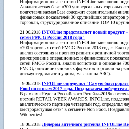
Информационное агентство INFOLine завершило подг
Аналитическая база: «300 универсальных торговых се
подготавливаемая База содержит сравнительный анал
финансовых показателей 30 крупнейших операторов 
торговли, структурированное описание TOP-10 крупн
21.06.2018
INFOLine представляет новый продукт –
сетей FMCG России 2018 года"
Информационное агентство INFOLine завершило подго
«700 торговых сетей FMCG России 2018 года». Ежегод
анализ состояния и прогноз развития розничной торго
ранжирование операционных и финансовых показател
сетей FMCG России, анализ логистики и описание 700
FMCG, описание основных форматов торговли на рын
дискаунтер, магазин у дома, магазин на АЗС).
19.06.2018
INFOLine определил "Самую быстрорасту
Food по итогам 2017 года. Поздравляем победителя –
В рамках «Недели Российского Ритейла-2018» состоял
премий RETAIL WEEK AWARDS. INFOLine, поддержива
аналитического партнера четвертый год, определил л
быстрорастущая сеть" в сегменте Non-Food. Поздравля
Wildberries!
18.06.2018
Лидером аптечного ритейла INFOLine Ret