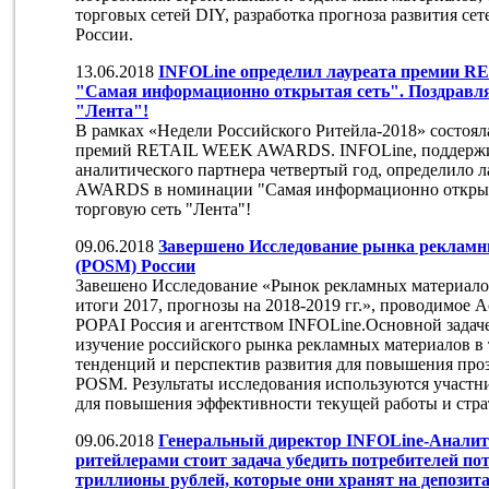
торговых сетей DIY, разработка прогноза развития се
России.
13.06.2018
INFOLine определил лауреата премии
"Самая информационно открытая сеть". Поздравля
"Лента"!
В рамках «Недели Российского Ритейла-2018» состоял
премий RETAIL WEEK AWARDS. INFOLine, поддержива
аналитического партнера четвертый год, определило
AWARDS в номинации "Самая информационно открытая
торговую сеть "Лента"!
09.06.2018
Завершено Исследование рынка рекламн
(POSM) России
Завешено Исследование «Рынок рекламных материало
итоги 2017, прогнозы на 2018-2019 гг.», проводимое
POPAI Россия и агентством INFOLine.Основной задач
изучение российского рынка рекламных материалов в 
тенденций и перспектив развития для повышения проз
POSM. Результаты исследования используются участн
для повышения эффективности текущей работы и стра
09.06.2018
Генеральный директор INFOLine-Аналит
ритейлерами стоит задача убедить потребителей пот
триллионы рублей, которые они хранят на депозит