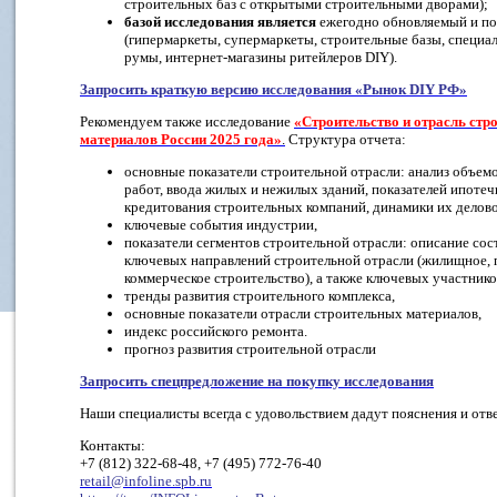
строительных баз с открытыми строительными дворами);
базой исследования является
ежегодно обновляемый и по
(гипермаркеты, супермаркеты, строительные базы, специа
румы, интернет-магазины ритейлеров DIY).
Запросить краткую версию исследования «Рынок
DIY
РФ»
Рекомендуем также
исследование
«Строительство и отрасль стр
материалов России 2025 года»
.
Структура отчета:
основные показатели строительной отрасли: анализ объем
работ, ввода жилых и нежилых зданий, показателей ипотеч
кредитования строительных компаний, динамики их делово
ключевые события индустрии,
показатели сегментов строительной отрасли: описание сос
ключевых направлений строительной отрасли (жилищное,
коммерческое строительство), а также ключевых участнико
тренды развития строительного комплекса,
основные показатели отрасли строительных материалов,
индекс российского ремонта.
прогноз развития строительной отрасли
Запросить спецпредложение на покупку исследования
Наши специалисты всегда с удовольствием дадут пояснения и отв
Контакты:
+7 (812) 322-68-48, +7 (495) 772-76-40
retail@infoline.spb.ru