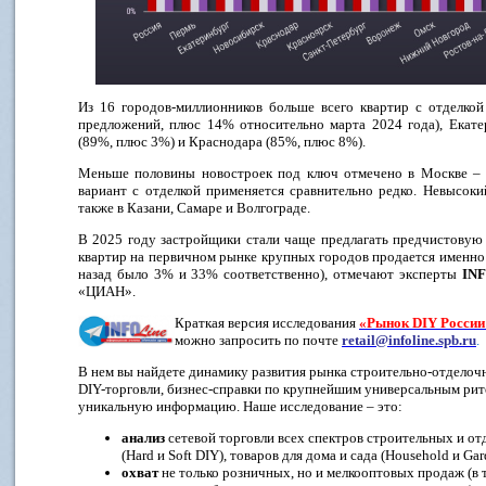
Из 16 городов-миллионников больше всего квартир с отделко
предложений, плюс 14% относительно марта 2024 года), Екате
(89%, плюс 3%) и Краснодара (85%, плюс 8%).
Меньше половины новостроек под ключ отмечено в Москве – т
вариант с отделкой применяется сравнительно редко. Невысок
также в Казани, Самаре и Волгограде.
В 2025 году застройщики стали чаще предлагать предчистовую 
квартир на первичном рынке крупных городов продается именно 
назад было 3% и 33% соответственно), отмечают эксперты
INF
«ЦИАН».
Краткая версия исследования
«Рынок DIY России
можно запросить по почте
retail@infoline.spb.ru
.
В нем вы найдете динамику развития рынка строительно-отделоч
DIY-торговли, бизнес-справки по крупнейшим универсальным ри
уникальную информацию. Наше исследование – это:
анализ
сетевой торговли всех спектров строительных и о
(Hard и Soft DIY), товаров для дома и сада (Household и Gar
охват
не только розничных, но и мелкооптовых продаж (в т