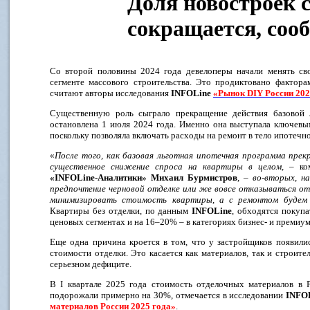
Доля новостроек 
сокращается, соо
Со второй половины 2024 года девелоперы начали менять сво
сегменте массового строительства. Это продиктовано фактор
считают авторы исследования
INFOLine
«Рынок DIY России 202
Существенную роль сыграло прекращение действия базовой 
остановлена 1 июля 2024 года. Именно она выступала ключевы
поскольку позволяла включать расходы на ремонт в тело ипотечно
«
После того, как базовая льготная ипотечная программа прекр
существенное снижение спроса на квартиры в целом
, – ко
«
INFOLine
-Аналитики» Михаил Бурмистров
, –
во-вторых, н
предпочтение черновой отделке или же вовсе отказываться от 
минимизировать стоимость квартиры, а с ремонтом будем 
Квартиры без отделки, по данным
INFOLine
, обходятся покуп
ценовых сегментах и на 16–20% – в категориях бизнес- и премиум
Еще одна причина кроется в том, что у застройщиков появили
стоимости отделки. Это касается как материалов, так и строите
серьезном дефиците.
В I квартале 2025 года стоимость отделочных материалов в 
подорожали примерно на 30%, отмечается в исследовании
INFO
материалов России 2025 года»
.