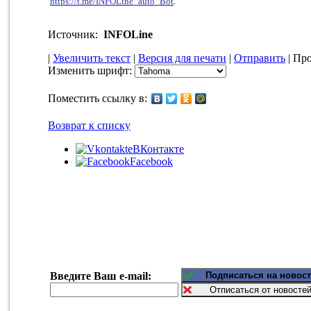
https://t.me/INFOLine_auto_Bot
.
Источник:
INFOLine
|
Увеличить текст
|
Версия для печати
|
Отправить
| Про
Изменить шрифт:
Поместить ссылку в:
Возврат к списку
ВКонтакте
Facebook
Введите Ваш e-mail: