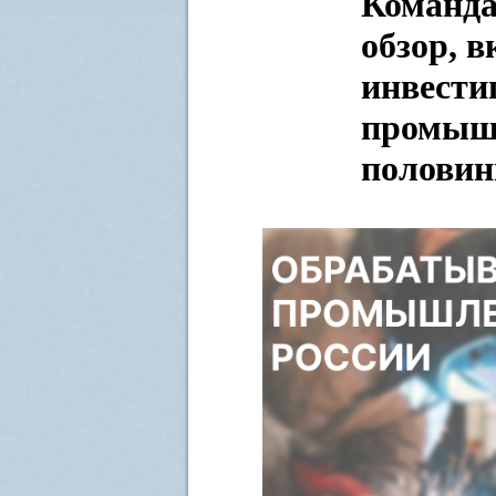
Команда
обзор, 
инвести
промышл
половин