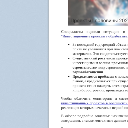
Специалисты оценили ситуацию в 
"Инвестиционные проекты в обрабатыва
За последний год средний объем 
почти не увеличился при значите
материалов. Это свидетельствует
Существенный рост числа проекто
инвестициями в военно-промышле
строительство
индустриальных и
горнообогащении
.
Продолжаются проблемы с поиско
рынок, а кредитоваться при сущ
проекты стоит ожидать в тех отр
и приборостроения, производств
Чтобы облегчить мониторинг и сист
инвестиционных проектов в российско
реализация которых началась в первой по
В обзоре подробно описаны: назначение
завершения, а также контактные данные 