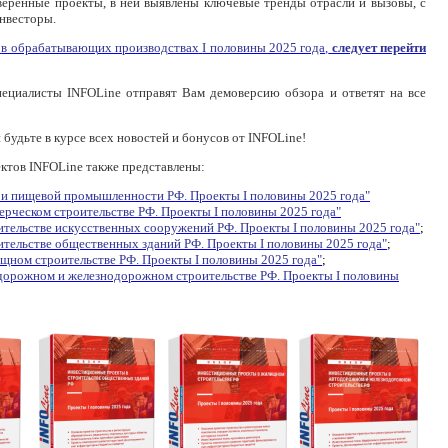
веренные проекты, в ней выявлены ключевые тренды отрасли и вызовы, с
нвесторы.
и
в обрабатывающих производствах
I половины 2025 года,
следует перейти
специалисты
INFOLine
отправят Вам демоверсию обзора и ответят на все
 будьте в курсе всех новостей и бонусов от INFOLine!
ектов
INFOLine
также представлены:
 и пищевой промышленности
РФ. Проекты I половины 2025 года"
ерческом строительстве
РФ. Проекты I половины 2025 года"
ительстве
искусственных сооружений
РФ. Проекты I половины 2025 года"
;
ительстве
общественных зданий
РФ. Проекты I половины 2025 года"
;
ищном
строительстве РФ. Проекты I половины 2025 года"
;
дорожном и железнодорожном
строительстве РФ. Проекты I половины