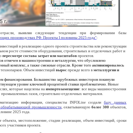
отрасли, выявляя следующие тенденции при формировании базы
ющих производствах РФ. Проекты I половины 2025 года"
:
инвестиций в реализацию одного проекта строительства или реконструкции
льном росте стоимости оборудования, строительных и отделочных работ и
 о
пересмотре состава затрат или масштабов
проектов.
в отмечен в машиностроении и металлургии, что обусловлено
нный комплекс, а также смежные отрасли. Кроме того
активизировалось
 технопарков. Объем инвестиций
вырос
прежде всего в
металлургии и
м финансирования. Большинство зарубежных инвесторов покинули
ествующем уровне ключевой процентной ставки проблематично. Но
вые
аслях, которые нацелены на
импортозамещение
: все виды машиностроения
о промышленных газов, строительно-отделочных материалов.
ематизацию информации, специалисты
INFOLine
создали
базу данных
й обрабатывающей промышленности
, охватывающую
более 300
объектов,
ловине 2025 года.
 объекта, местоположение, стадии реализации, объем инвестиций, сроки
всех участников проекта.