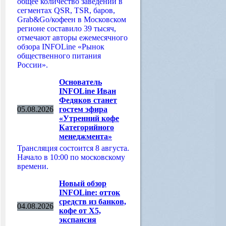
общее количество заведений в
сегментах QSR, TSR, баров,
Grab&Go/кофеен в Московском
регионе составило 39 тысяч,
отмечают авторы ежемесячного
обзора INFOLine «Рынок
общественного питания
России».
Основатель
INFOLine Иван
Федяков станет
05.08.2026
гостем эфира
«Утренний кофе
Категорийного
менеджмента»
Трансляция состоится 8 августа.
Начало в 10:00 по московскому
времени.
Новый обзор
INFOLine: отток
средств из банков,
04.08.2026
кофе от Х5,
экспансия