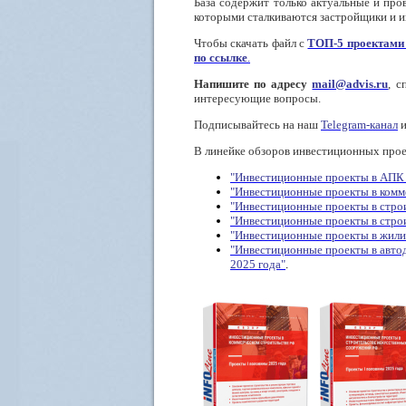
База содержит только актуальные и про
которыми сталкиваются застройщики и и
Чтобы скачать файл с
ТОП-5 проектам
по ссылке
.
Напишите по адресу
mail@advis.ru
, 
интересующие вопросы.
Подписывайтесь на наш
Telegram-канал
и
В линейке обзоров инвестиционных про
"Инвестиционные проекты
в АПК
"Инвестиционные проекты в
комм
"Инвестиционные проекты в стро
"Инвестиционные проекты в стро
"Инвестиционные проекты в
жил
"Инвестиционные проекты в
авто
2025 года"
.