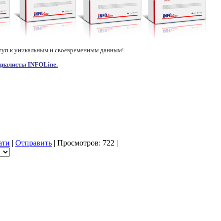
туп к уникальным и своевременным данным!
циалисты INFOLine.
ати
|
Отправить
| Просмотров: 722 |