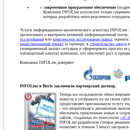
современное программное обеспечение
(подроб
Компания INFOLine использует только современ
которых разработана непосредственно сотрудни
Услуги информационно-аналитического агентства INFOLine - 
организовать и выстроить внешний информационный поток,
исследования
или
комплексное исследование рынка
, оценить
инвестиционный проект
(к примеру, в
строительство завода
и
своевременный анализ ситуации и сформировать прогноз ее р
паблицитный капитал компании, что обеспечит рост и процв
Компании INFOLine доверяют:
INFOLine и Bitrix заключили партнерский договор.
Теперь все пользователи обеих компан
новости и отображать их на своем сайте
предоставляет оригинальную услугу п
- это оперативная и динамичная эконом
обеспечить привлечение новых и сохр
сайтов, созданных по технологии
«1C-
INFOLine разработали готовое решение,
позволяет в течение 5 минут настроить 