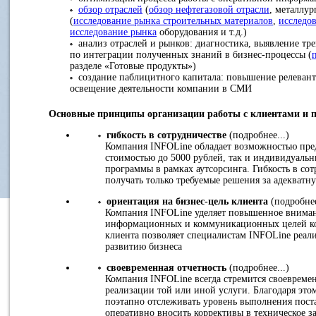
обзор отраслей
(
обзор нефтегазовой отрасли
, металлур
(
исследование рынка строительных материалов
,
исследо
исследование рынка
оборудования и т.д.)
анализ отраслей и рынков: диагностика, выявление тре
по интеграции полученных знаний в бизнес-процессы (
разделе «Готовые продукты»)
создание паблицитного капитала: повышение релевант
освещение деятельности компании в СМИ
Основные принципы организации работы с клиентами и 
гибкость в сотрудничестве
(подробнее...)
Компания INFOLine обладает возможностью пред
стоимостью до 5000 рублей, так и индивидуаль
программы в рамках аутсорсинга. Гибкость в со
получать только требуемые решения за адекватн
ориентация на бизнес-цель клиента
(подробнее
Компания INFOLine уделяет повышенное внимани
информационных и коммуникационных целей ко
клиента позволяет специалистам INFOLine реали
развитию бизнеса
своевременная отчетность
(подробнее...)
Компания INFOLine всегда стремится своевременн
реализации той или иной услуги. Благодаря эт
поэтапно отслеживать уровень выполнения пост
оперативно вносить коррективы в техническое з