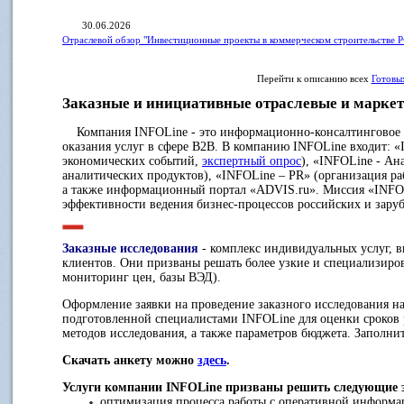
30.06.2026
Отраслевой обзор "Инвестиционные проекты в коммерческом строительстве Р
Перейти к описанию всех
Готовы
Заказные и инициативные отраслевые и маркет
Компания INFOLine - это информационно-консалтинговое аг
оказания услуг в сфере B2B. В компанию INFOLine входит: 
экономических событий,
экспертный опрос
), «INFOLine - Ан
аналитических продуктов), «INFOLine – PR» (организация р
а также информационный портал «ADVIS.ru». Миссия «INFO
эффективности ведения бизнес-процессов российских и зар
Заказные исследования
- комплекс индивидуальных услуг, 
клиентов. Они призваны решать более узкие и специализиро
мониторинг цен, базы ВЭД).
Оформление заявки на проведение заказного исследования на
подготовленной специалистами INFOLine для оценки сроков 
методов исследования, а также параметров бюджета. Заполнит
Скачать анкету можно
здесь
.
Услуги компании INFOLine призваны решить следующие 
оптимизация процесса работы с оперативной информац