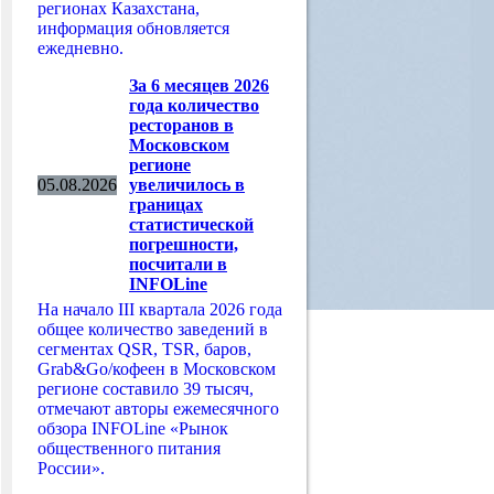
регионах Казахстана,
информация обновляется
ежедневно.
За 6 месяцев 2026
года количество
ресторанов в
Московском
регионе
05.08.2026
увеличилось в
границах
статистической
погрешности,
посчитали в
INFOLine
На начало III квартала 2026 года
общее количество заведений в
сегментах QSR, TSR, баров,
Grab&Go/кофеен в Московском
регионе составило 39 тысяч,
отмечают авторы ежемесячного
обзора INFOLine «Рынок
общественного питания
России».