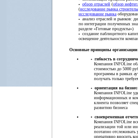
обзор отраслей
(
обзор нефтег
(
исследование рынка строител
исследование рынка
оборудован
анализ отраслей и рынков: ди
по интеграции полученных зна
разделе «Готовые продукты»)
создание паблицитного капит
освещение деятельности комп
Основные принципы организации 
гибкость в сотруднич
Компания INFOLine обл
стоимостью до 5000 ру
программы в рамках ау
получать только требу
ориентация на бизнес
Компания INFOLine уде
информационных и ком
клиента позволяет спе
развитию бизнеса
своевременная отчет
Компания INFOLine всег
реализации той или ин
поэтапно отслеживать 
оперативно вносить ко