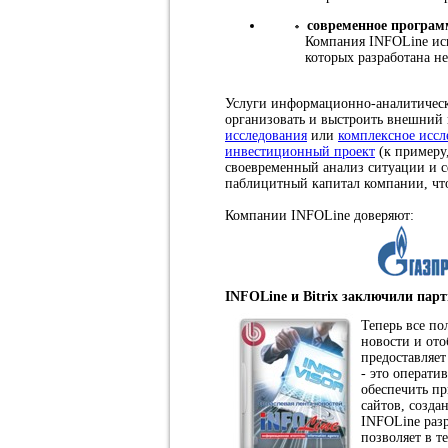
современное програм
Компания INFOLine исп
которых разработана н
Услуги информационно-аналитическо
организовать и выстроить внешний
исследования
или
комплексное иссл
инвестиционный проект
(к примеру
своевременный анализ ситуации и с
паблицитный капитал компании, что
Компании INFOLine доверяют:
INFOLine и Bitrix заключили парт
Теперь все по
новости и ото
предоставляе
- это операти
обеспечить п
сайтов, созд
INFOLine разр
позволяет в т