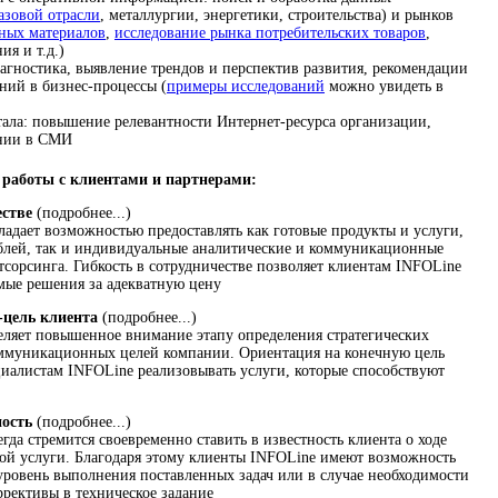
азовой отрасли
, металлургии, энергетики, строительства) и рынков
ьных материалов
,
исследование рынка потребительских товаров
,
ия и т.д.)
агностика, выявление трендов и перспектив развития, рекомендации
ний в бизнес-процессы (
примеры исследований
можно увидеть в
ала: повышение релевантности Интернет-ресурса организации,
ании в СМИ
работы с клиентами и партнерами:
естве
(подробнее...)
адает возможностью предоставлять как готовые продукты и услуги,
блей, так и индивидуальные аналитические и коммуникационные
тсорсинга. Гибкость в сотрудничестве позволяет клиентам INFOLine
емые решения за адекватную цену
-цель клиента
(подробнее...)
ляет повышенное внимание этапу определения стратегических
муникационных целей компании. Ориентация на конечную цель
циалистам INFOLine реализовывать услуги, которые способствуют
ность
(подробнее...)
да стремится своевременно ставить в известность клиента о ходе
ой услуги. Благодаря этому клиенты INFOLine имеют возможность
уровень выполнения поставленных задач или в случае необходимости
ррективы в техническое задание