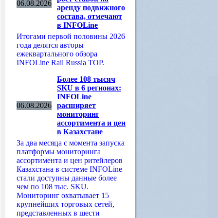
06.08.2026
аренду подвижного
состава, отмечают
в INFOLine
Итогами первой половины 2026
года делятся авторы
ежеквартального обзора
INFOLine Rail Russia TOP.
Более 108 тысяч
SKU в 6 регионах:
INFOLine
06.08.2026
расширяет
мониторинг
ассортимента и цен
в Казахстане
За два месяца с момента запуска
платформы мониторинга
ассортимента и цен ритейлеров
Казахстана в системе INFOLine
стали доступны данные более
чем по 108 тыс. SKU.
Мониторинг охватывает 15
крупнейших торговых сетей,
представленных в шести