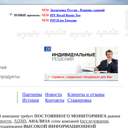
NEW
Экономика России - Влияние санкций
НОВЫЕ проекты:
NEW
DIY Retail Russia Top
NEW
INFOLine Евразия
Партнеры
Новости
Клиенты и отзывы
История
Контакты
Стажировка
ПОСТОЯННОГО МОНИТОРИНГА
й компании требует
рынков
овости
,
АЦМ
),
(
исследования
,
АНАЛИЗА
сотен компаний
ВЫСОКОЙ ИНФОРМАЦИОННОЙ
 поддержания