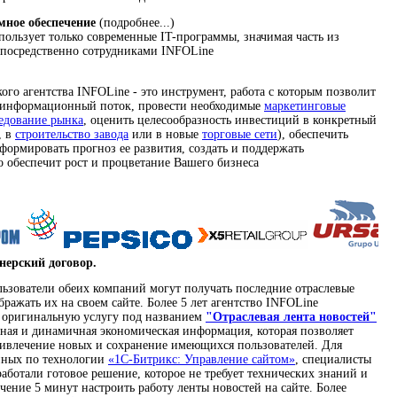
мное обеспечение
(подробнее...)
ользует только современные IT-программы, значимая часть из
епосредственно сотрудниками INFOLine
го агентства INFOLine - это инструмент, работа с которым позволит
 информационный поток, провести необходимые
маркетинговые
едование рынка
, оценить целесообразность инвестиций в конкретный
, в
строительство завода
или в новые
торговые сети
), обеспечить
формировать прогноз ее развития, создать и поддержать
 обеспечит рост и процветание Вашего бизнеса
нерский договор.
льзователи обеих компаний могут получать последние отраслевые
бражать их на своем сайте. Более 5 лет агентство INFOLine
т оригинальную услугу под названием
"Отраслевая лента новостей"
вная и динамичная экономическая информация, которая позволяет
ривлечение новых и сохранение имеющихся пользователей. Для
анных по технологии
«1C-Битрикс: Управление сайтом»
, специалисты
аботали готовое решение, которое не требует технических знаний и
ечение 5 минут настроить работу ленты новостей на сайте. Более