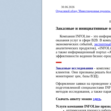
30.06.2026
Отраслевой обзор "Инвестиционные проекты 
П
Заказные и инициативные о
Компания INFOLine - это информац
оказания услуг в сфере B2B. В ком
экономических событий,
экспертны
аналитических продуктов), «INFOLi
а также информационный портал «A
эффективности ведения бизнес-про
Заказные исследования
- комплекс
клиентов. Они призваны решать бол
мониторинг цен, базы ВЭД).
Оформление заявки на проведение з
подготовленной специалистами INFO
методов исследования, а также пара
Скачать анкету можно
здесь
.
Услуги компании INFOLine призв
оптимизация процесса работы