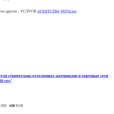
огое другое - УСЛУГИ
АГЕНТСТВА
INFOLine
ели строительно-отделочных материалов и торговые сети
26 год"
USD
638
EUR