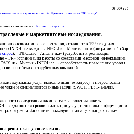
39 600 руб
в коммерческом строительстве РФ. Проекты I половины 2026 года"
ерейти к описанию всех
Готовых продуктов
траслевые и маркетинговые исследования.
ионно-консалтинговое агентство, созданное в 1999 году для
панию INFOLine входит: «INFOLine - Мониторинг» (оперативный сбор
й опрос
), «INFOLine - Аналитика» (разработка и реализация
ne – PR» (организация работы со средствами массовой информации),
DVIS.ru». Миссия «INFOLine» - способствовать повышению уровня
цессов российских и зарубежных компаний.
 индивидуальных услуг, выполненный по запросу и потребностям
ее узкие и специализированные задачи (SWOT, PEST- анализ,
аказного исследования начинается с заполнения анкеты,
Line для оценки сроков реализации услуг, источника информации и
метров бюджета. Заполните, пожалуйста, анкету и направьте нам.
аны решить следующие задачи:
 с оперативной информацией: поиск и обработка данных