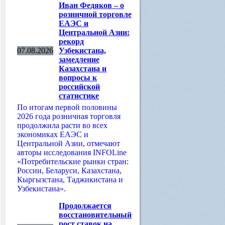
Иван Федяков – о
розничной торговле
ЕАЭС и
Центральной Азии:
рекорд
07.08.2026
Узбекистана,
замедление
Казахстана и
вопросы к
российской
статистике
По итогам первой половины
2026 года розничная торговля
продолжила расти во всех
экономиках ЕАЭС и
Центральной Азии, отмечают
авторы исследования INFOLine
«Потребительские рынки стран:
России, Беларуси, Казахстана,
Кыргызстана, Таджикистана и
Узбекистана».
Продолжается
восстановительный
рост ставок на