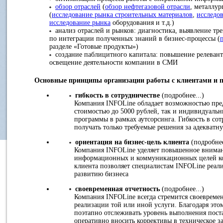
обзор отраслей
(
обзор нефтегазовой отрасли
, металлур
(
исследование рынка строительных материалов
,
исследо
исследование рынка
оборудования и т.д.)
анализ отраслей и рынков: диагностика, выявление тре
по интеграции полученных знаний в бизнес-процессы (
разделе «Готовые продукты»)
создание паблицитного капитала: повышение релевант
освещение деятельности компании в СМИ
Основные принципы организации работы с клиентами и 
гибкость в сотрудничестве
(подробнее...)
Компания INFOLine обладает возможностью пред
стоимостью до 5000 рублей, так и индивидуаль
программы в рамках аутсорсинга. Гибкость в со
получать только требуемые решения за адекватн
ориентация на бизнес-цель клиента
(подробнее
Компания INFOLine уделяет повышенное внимани
информационных и коммуникационных целей ко
клиента позволяет специалистам INFOLine реали
развитию бизнеса
своевременная отчетность
(подробнее...)
Компания INFOLine всегда стремится своевременн
реализации той или иной услуги. Благодаря эт
поэтапно отслеживать уровень выполнения пост
оперативно вносить коррективы в техническое з