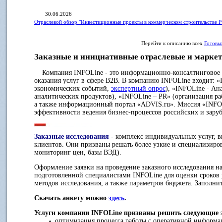
30.06.2026
Отраслевой обзор "Инвестиционные проекты в коммерческом строительстве Р
Перейти к описанию всех
Готовы
Заказные и инициативные отраслевые и маркет
Компания INFOLine - это информационно-консалтинговое аг
оказания услуг в сфере B2B. В компанию INFOLine входит: 
экономических событий,
экспертный опрос
), «INFOLine - Ан
аналитических продуктов), «INFOLine – PR» (организация р
а также информационный портал «ADVIS.ru». Миссия «INFO
эффективности ведения бизнес-процессов российских и зар
Заказные исследования
- комплекс индивидуальных услуг, 
клиентов. Они призваны решать более узкие и специализиро
мониторинг цен, базы ВЭД).
Оформление заявки на проведение заказного исследования на
подготовленной специалистами INFOLine для оценки сроков 
методов исследования, а также параметров бюджета. Заполнит
Скачать анкету можно
здесь
.
Услуги компании INFOLine призваны решить следующие 
оптимизация процесса работы с оперативной информац