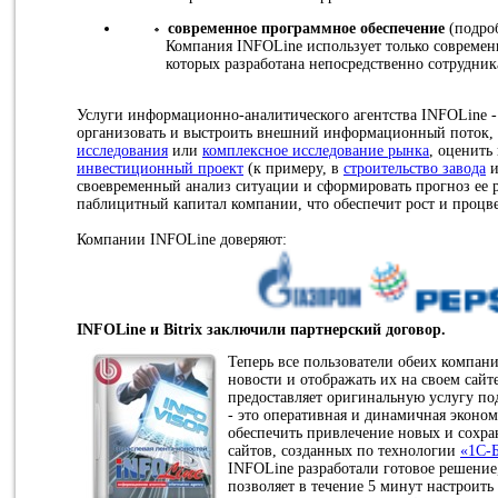
современное программное обеспечение
(подроб
Компания INFOLine использует только современ
которых разработана непосредственно сотрудни
Услуги информационно-аналитического агентства INFOLine - 
организовать и выстроить внешний информационный поток,
исследования
или
комплексное исследование рынка
, оценить
инвестиционный проект
(к примеру, в
строительство завода
и
своевременный анализ ситуации и сформировать прогноз ее р
паблицитный капитал компании, что обеспечит рост и процв
Компании INFOLine доверяют:
INFOLine и Bitrix заключили партнерский договор.
Теперь все пользователи обеих компан
новости и отображать их на своем сайте
предоставляет оригинальную услугу п
- это оперативная и динамичная эконом
обеспечить привлечение новых и сохр
сайтов, созданных по технологии
«1C-
INFOLine разработали готовое решение,
позволяет в течение 5 минут настроить 