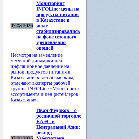
Мониторинг
INFOLine: цены на
продукты питания
в Казахстане в
07.08.2026
июле
стабилизировались
на фоне сезонного
удешевления
овощей
Несмотря на замедление
месячной динамики цен,
инфляционное давление на
рынок продуктов питания в
Казахстане остается высоким,
отмечают эксперты рабочей
группы INFOLine «Мониторинг
ассортимента и цен ритейлеров
Казахстана».
Иван Федяков – о
розничной торговле
ЕАЭС и
Центральной Азии:
рекорд
07.08.2026
Узбекистана,