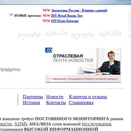
NEW
Экономика России - Влияние санкций
НОВЫЕ проекты:
NEW
DIY Retail Russia Top
NEW
INFOLine Евразия
Партнеры
Новости
Клиенты и отзывы
История
Контакты
Стажировка
ПОСТОЯННОГО МОНИТОРИНГА
й компании требует
рынков
овости
,
АЦМ
),
(
исследования
,
АНАЛИЗА
сотен компаний
ВЫСОКОЙ ИНФОРМАЦИОННОЙ
 поддержания