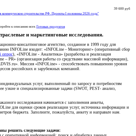
39 600 руб
в коммерческом строительстве РФ. Проекты I половины 2026 года"
ерейти к описанию всех
Готовых продуктов
траслевые и маркетинговые исследования.
ионно-консалтинговое агентство, созданное в 1999 году для
панию INFOLine входит: «INFOLine - Мониторинг» (оперативный сбор
й опрос
), «INFOLine - Аналитика» (разработка и реализация
ne – PR» (организация работы со средствами массовой информации),
DVIS.ru». Миссия «INFOLine» - способствовать повышению уровня
цессов российских и зарубежных компаний.
 индивидуальных услуг, выполненный по запросу и потребностям
ее узкие и специализированные задачи (SWOT, PEST- анализ,
аказного исследования начинается с заполнения анкеты,
Line для оценки сроков реализации услуг, источника информации и
метров бюджета. Заполните, пожалуйста, анкету и направьте нам.
аны решить следующие задачи:
 с оперативной информацией: поиск и обработка данных