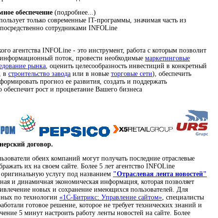
мное обеспечение
(подробнее...)
ользует только современные IT-программы, значимая часть из
епосредственно сотрудниками INFOLine
го агентства INFOLine - это инструмент, работа с которым позволит
 информационный поток, провести необходимые
маркетинговые
едование рынка
, оценить целесообразность инвестиций в конкретный
, в
строительство завода
или в новые
торговые сети
), обеспечить
формировать прогноз ее развития, создать и поддержать
 обеспечит рост и процветание Вашего бизнеса
нерский договор.
льзователи обеих компаний могут получать последние отраслевые
бражать их на своем сайте. Более 5 лет агентство INFOLine
т оригинальную услугу под названием
"Отраслевая лента новостей"
вная и динамичная экономическая информация, которая позволяет
ривлечение новых и сохранение имеющихся пользователей. Для
анных по технологии
«1C-Битрикс: Управление сайтом»
, специалисты
аботали готовое решение, которое не требует технических знаний и
ечение 5 минут настроить работу ленты новостей на сайте. Более