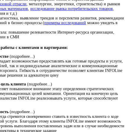
азовой отрасли
, металлургии, энергетики, строительства) и рынков
ьных материалов
,
исследование рынка потребительских товаров
,
ия и т.д.)
агностика, выявление трендов и перспектив развития, рекомендации
ний в бизнес-процессы (
примеры исследований
можно увидеть в
ала: повышение релевантности Интернет-ресурса организации,
ании в СМИ
работы с клиентами и партнерами:
естве
(подробнее...)
адает возможностью предоставлять как готовые продукты и услуги,
блей, так и индивидуальные аналитические и коммуникационные
тсорсинга. Гибкость в сотрудничестве позволяет клиентам INFOLine
емые решения за адекватную цену
-цель клиента
(подробнее...)
ляет повышенное внимание этапу определения стратегических
муникационных целей компании. Ориентация на конечную цель
циалистам INFOLine реализовывать услуги, которые способствуют
ность
(подробнее...)
да стремится своевременно ставить в известность клиента о ходе
ой услуги. Благодаря этому клиенты INFOLine имеют возможность
уровень выполнения поставленных задач или в случае необходимости
ррективы в техническое задание