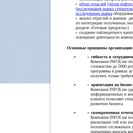
обзор отраслей
(
обзор нефтег
(
исследование рынка строител
исследование рынка
оборудован
анализ отраслей и рынков: ди
по интеграции полученных зна
разделе «Готовые продукты»)
создание паблицитного капит
освещение деятельности комп
Основные принципы организации 
гибкость в сотруднич
Компания INFOLine обл
стоимостью до 5000 ру
программы в рамках ау
получать только требу
ориентация на бизнес
Компания INFOLine уде
информационных и ком
клиента позволяет спе
развитию бизнеса
своевременная отчет
Компания INFOLine всег
реализации той или ин
поэтапно отслеживать 
оперативно вносить ко