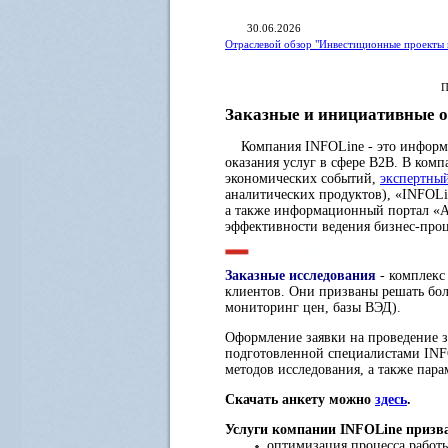
30.06.2026
Отраслевой обзор "Инвестиционные проекты 
П
Заказные и инициативные о
Компания INFOLine - это информац
оказания услуг в сфере B2B. В ком
экономических событий,
экспертны
аналитических продуктов), «INFOLi
а также информационный портал «A
эффективности ведения бизнес-про
Заказные исследования
- комплекс
клиентов. Они призваны решать бол
мониторинг цен, базы ВЭД).
Оформление заявки на проведение з
подготовленной специалистами INFO
методов исследования, а также пара
Скачать анкету можно
здесь
.
Услуги компании INFOLine призв
оптимизация процесса работы