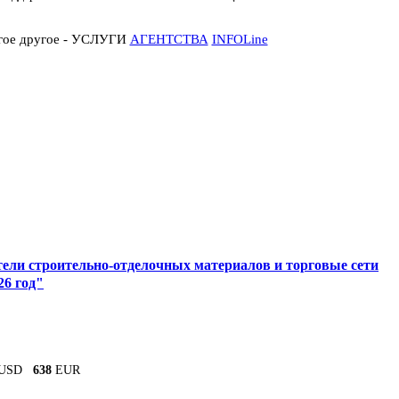
огое другое - УСЛУГИ
АГЕНТСТВА
INFOLine
ели строительно-отделочных материалов и торговые сети
26 год"
USD
638
EUR