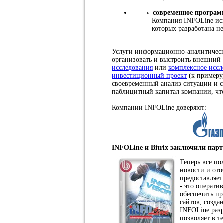
современное програм
Компания INFOLine исп
которых разработана н
Услуги информационно-аналитическо
организовать и выстроить внешний
исследования
или
комплексное иссл
инвестиционный проект
(к примеру
своевременный анализ ситуации и с
паблицитный капитал компании, что
Компании INFOLine доверяют:
INFOLine и Bitrix заключили парт
Теперь все по
новости и ото
предоставляе
- это операти
обеспечить п
сайтов, созд
INFOLine разр
позволяет в т