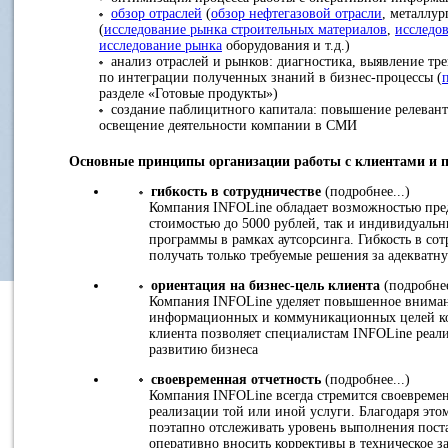
обзор отраслей
(
обзор нефтегазовой отрасли
, металлур
(
исследование рынка строительных материалов
,
исследо
исследование рынка
оборудования и т.д.)
анализ отраслей и рынков: диагностика, выявление тре
по интеграции полученных знаний в бизнес-процессы (
разделе «Готовые продукты»)
создание паблицитного капитала: повышение релевант
освещение деятельности компании в СМИ
Основные принципы организации работы с клиентами и 
гибкость в сотрудничестве
(подробнее...)
Компания INFOLine обладает возможностью пред
стоимостью до 5000 рублей, так и индивидуаль
программы в рамках аутсорсинга. Гибкость в со
получать только требуемые решения за адекватн
ориентация на бизнес-цель клиента
(подробнее
Компания INFOLine уделяет повышенное внимани
информационных и коммуникационных целей ко
клиента позволяет специалистам INFOLine реали
развитию бизнеса
своевременная отчетность
(подробнее...)
Компания INFOLine всегда стремится своевременн
реализации той или иной услуги. Благодаря эт
поэтапно отслеживать уровень выполнения пост
оперативно вносить коррективы в техническое з