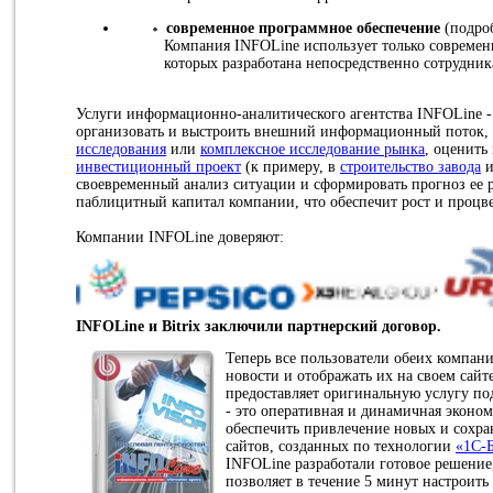
современное программное обеспечение
(подроб
Компания INFOLine использует только современ
которых разработана непосредственно сотрудни
Услуги информационно-аналитического агентства INFOLine - 
организовать и выстроить внешний информационный поток,
исследования
или
комплексное исследование рынка
, оценить
инвестиционный проект
(к примеру, в
строительство завода
и
своевременный анализ ситуации и сформировать прогноз ее р
паблицитный капитал компании, что обеспечит рост и процв
Компании INFOLine доверяют:
INFOLine и Bitrix заключили партнерский договор.
Теперь все пользователи обеих компан
новости и отображать их на своем сайте
предоставляет оригинальную услугу п
- это оперативная и динамичная эконом
обеспечить привлечение новых и сохр
сайтов, созданных по технологии
«1C-
INFOLine разработали готовое решение,
позволяет в течение 5 минут настроить 