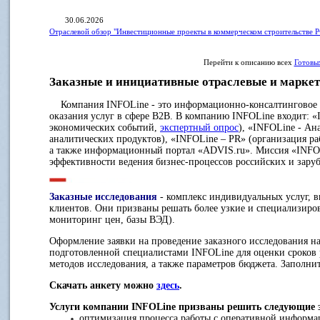
30.06.2026
Отраслевой обзор "Инвестиционные проекты в коммерческом строительстве Р
Перейти к описанию всех
Готовы
Заказные и инициативные отраслевые и маркет
Компания INFOLine - это информационно-консалтинговое аг
оказания услуг в сфере B2B. В компанию INFOLine входит: 
экономических событий,
экспертный опрос
), «INFOLine - Ан
аналитических продуктов), «INFOLine – PR» (организация р
а также информационный портал «ADVIS.ru». Миссия «INFO
эффективности ведения бизнес-процессов российских и зар
Заказные исследования
- комплекс индивидуальных услуг, 
клиентов. Они призваны решать более узкие и специализиро
мониторинг цен, базы ВЭД).
Оформление заявки на проведение заказного исследования на
подготовленной специалистами INFOLine для оценки сроков 
методов исследования, а также параметров бюджета. Заполнит
Скачать анкету можно
здесь
.
Услуги компании INFOLine призваны решить следующие 
оптимизация процесса работы с оперативной информац