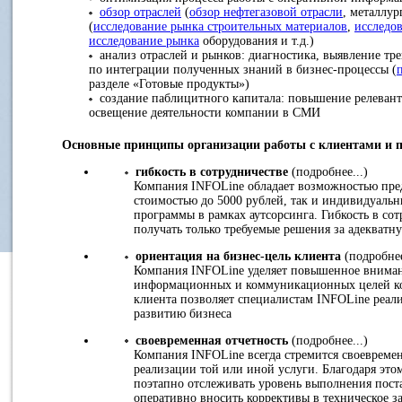
обзор отраслей
(
обзор нефтегазовой отрасли
, металлур
(
исследование рынка строительных материалов
,
исследо
исследование рынка
оборудования и т.д.)
анализ отраслей и рынков: диагностика, выявление тре
по интеграции полученных знаний в бизнес-процессы (
разделе «Готовые продукты»)
создание паблицитного капитала: повышение релевант
освещение деятельности компании в СМИ
Основные принципы организации работы с клиентами и 
гибкость в сотрудничестве
(подробнее...)
Компания INFOLine обладает возможностью пред
стоимостью до 5000 рублей, так и индивидуаль
программы в рамках аутсорсинга. Гибкость в со
получать только требуемые решения за адекватн
ориентация на бизнес-цель клиента
(подробнее
Компания INFOLine уделяет повышенное внимани
информационных и коммуникационных целей ко
клиента позволяет специалистам INFOLine реали
развитию бизнеса
своевременная отчетность
(подробнее...)
Компания INFOLine всегда стремится своевременн
реализации той или иной услуги. Благодаря эт
поэтапно отслеживать уровень выполнения пост
оперативно вносить коррективы в техническое з