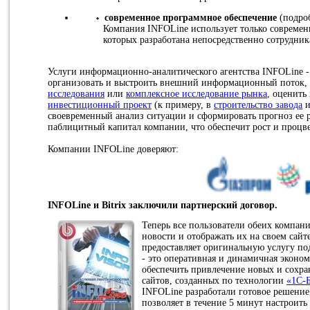
современное программное обеспечение
(подроб
Компания INFOLine использует только современ
которых разработана непосредственно сотрудни
Услуги информационно-аналитического агентства INFOLine - 
организовать и выстроить внешний информационный поток,
исследования
или
комплексное исследование рынка
, оценить
инвестиционный проект
(к примеру, в
строительство завода
и
своевременный анализ ситуации и сформировать прогноз ее р
паблицитный капитал компании, что обеспечит рост и процв
Компании INFOLine доверяют:
INFOLine и Bitrix заключили партнерский договор.
Теперь все пользователи обеих компан
новости и отображать их на своем сайте
предоставляет оригинальную услугу п
- это оперативная и динамичная эконом
обеспечить привлечение новых и сохр
сайтов, созданных по технологии
«1C-
INFOLine разработали готовое решение,
позволяет в течение 5 минут настроить 