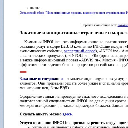
30.06.2026
Отраслевой обзор "Инвестиционные проекты в коммерческом строительстве Р
Перейти к описанию всех
Готовы
Заказные и инициативные отраслевые и маркет
Компания INFOLine - это информационно-консалтинговое аг
оказания услуг в сфере B2B. В компанию INFOLine входит: 
экономических событий,
экспертный опрос
), «INFOLine - Ан
аналитических продуктов), «INFOLine – PR» (организация р
а также информационный портал «ADVIS.ru». Миссия «INFO
эффективности ведения бизнес-процессов российских и зар
Заказные исследования
- комплекс индивидуальных услуг, 
клиентов. Они призваны решать более узкие и специализиро
мониторинг цен, базы ВЭД).
Оформление заявки на проведение заказного исследования на
подготовленной специалистами INFOLine для оценки сроков 
методов исследования, а также параметров бюджета. Заполнит
Скачать анкету можно
здесь
.
Услуги компании INFOLine призваны решить следующие 
оптимизация процесса работы с оперативной информац