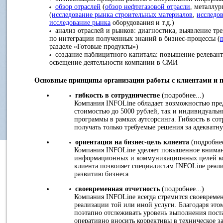
обзор отраслей
(
обзор нефтегазовой отрасли
, металлур
(
исследование рынка строительных материалов
,
исследо
исследование рынка
оборудования и т.д.)
анализ отраслей и рынков: диагностика, выявление тре
по интеграции полученных знаний в бизнес-процессы (
разделе «Готовые продукты»)
создание паблицитного капитала: повышение релевант
освещение деятельности компании в СМИ
Основные принципы организации работы с клиентами и 
гибкость в сотрудничестве
(подробнее...)
Компания INFOLine обладает возможностью пред
стоимостью до 5000 рублей, так и индивидуаль
программы в рамках аутсорсинга. Гибкость в со
получать только требуемые решения за адекватн
ориентация на бизнес-цель клиента
(подробнее
Компания INFOLine уделяет повышенное внимани
информационных и коммуникационных целей ко
клиента позволяет специалистам INFOLine реали
развитию бизнеса
своевременная отчетность
(подробнее...)
Компания INFOLine всегда стремится своевременн
реализации той или иной услуги. Благодаря эт
поэтапно отслеживать уровень выполнения пост
оперативно вносить коррективы в техническое з