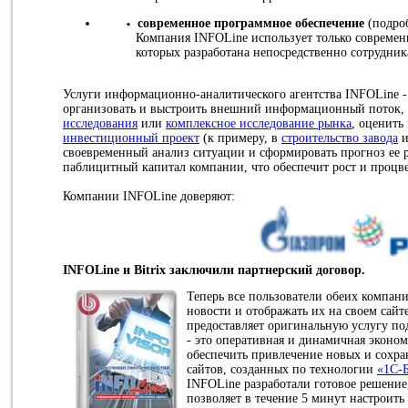
современное программное обеспечение
(подроб
Компания INFOLine использует только современ
которых разработана непосредственно сотрудни
Услуги информационно-аналитического агентства INFOLine - 
организовать и выстроить внешний информационный поток,
исследования
или
комплексное исследование рынка
, оценить
инвестиционный проект
(к примеру, в
строительство завода
и
своевременный анализ ситуации и сформировать прогноз ее р
паблицитный капитал компании, что обеспечит рост и процв
Компании INFOLine доверяют:
INFOLine и Bitrix заключили партнерский договор.
Теперь все пользователи обеих компан
новости и отображать их на своем сайте
предоставляет оригинальную услугу п
- это оперативная и динамичная эконом
обеспечить привлечение новых и сохр
сайтов, созданных по технологии
«1C-
INFOLine разработали готовое решение,
позволяет в течение 5 минут настроить 