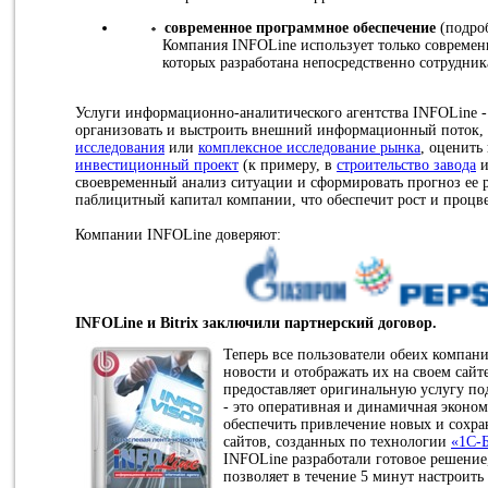
современное программное обеспечение
(подроб
Компания INFOLine использует только современ
которых разработана непосредственно сотрудни
Услуги информационно-аналитического агентства INFOLine - 
организовать и выстроить внешний информационный поток,
исследования
или
комплексное исследование рынка
, оценить
инвестиционный проект
(к примеру, в
строительство завода
и
своевременный анализ ситуации и сформировать прогноз ее р
паблицитный капитал компании, что обеспечит рост и процв
Компании INFOLine доверяют:
INFOLine и Bitrix заключили партнерский договор.
Теперь все пользователи обеих компан
новости и отображать их на своем сайте
предоставляет оригинальную услугу п
- это оперативная и динамичная эконом
обеспечить привлечение новых и сохр
сайтов, созданных по технологии
«1C-
INFOLine разработали готовое решение,
позволяет в течение 5 минут настроить 