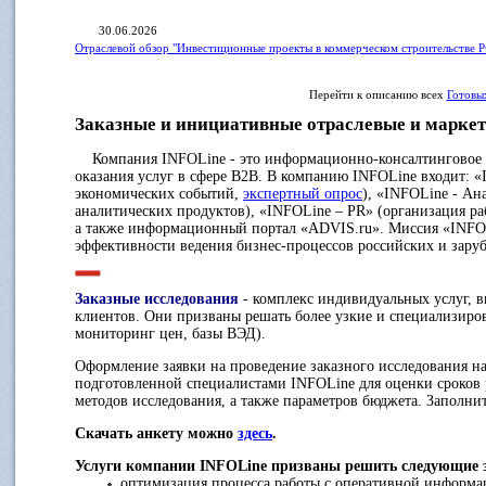
30.06.2026
Отраслевой обзор "Инвестиционные проекты в коммерческом строительстве Р
Перейти к описанию всех
Готовы
Заказные и инициативные отраслевые и маркет
Компания INFOLine - это информационно-консалтинговое аг
оказания услуг в сфере B2B. В компанию INFOLine входит: 
экономических событий,
экспертный опрос
), «INFOLine - Ан
аналитических продуктов), «INFOLine – PR» (организация р
а также информационный портал «ADVIS.ru». Миссия «INFO
эффективности ведения бизнес-процессов российских и зар
Заказные исследования
- комплекс индивидуальных услуг, 
клиентов. Они призваны решать более узкие и специализиро
мониторинг цен, базы ВЭД).
Оформление заявки на проведение заказного исследования на
подготовленной специалистами INFOLine для оценки сроков 
методов исследования, а также параметров бюджета. Заполнит
Скачать анкету можно
здесь
.
Услуги компании INFOLine призваны решить следующие 
оптимизация процесса работы с оперативной информац