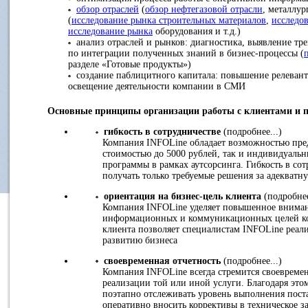
обзор отраслей
(
обзор нефтегазовой отрасли
, металлур
(
исследование рынка строительных материалов
,
исследо
исследование рынка
оборудования и т.д.)
анализ отраслей и рынков: диагностика, выявление тре
по интеграции полученных знаний в бизнес-процессы (
разделе «Готовые продукты»)
создание паблицитного капитала: повышение релевант
освещение деятельности компании в СМИ
Основные принципы организации работы с клиентами и 
гибкость в сотрудничестве
(подробнее...)
Компания INFOLine обладает возможностью пред
стоимостью до 5000 рублей, так и индивидуаль
программы в рамках аутсорсинга. Гибкость в со
получать только требуемые решения за адекватн
ориентация на бизнес-цель клиента
(подробнее
Компания INFOLine уделяет повышенное внимани
информационных и коммуникационных целей ко
клиента позволяет специалистам INFOLine реали
развитию бизнеса
своевременная отчетность
(подробнее...)
Компания INFOLine всегда стремится своевременн
реализации той или иной услуги. Благодаря эт
поэтапно отслеживать уровень выполнения пост
оперативно вносить коррективы в техническое з