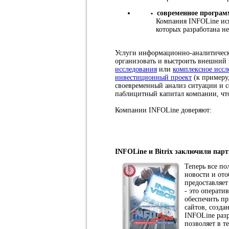
современное програм
Компания INFOLine исп
которых разработана н
Услуги информационно-аналитическо
организовать и выстроить внешний
исследования
или
комплексное иссл
инвестиционный проект
(к примеру
своевременный анализ ситуации и с
паблицитный капитал компании, что
Компании INFOLine доверяют:
INFOLine и Bitrix заключили парт
Теперь все по
новости и ото
предоставляе
- это операти
обеспечить п
сайтов, созд
INFOLine разр
позволяет в т