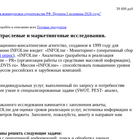
39 600 руб
в коммерческом строительстве РФ. Проекты I половины 2026 года"
ерейти к описанию всех
Готовых продуктов
траслевые и маркетинговые исследования.
ионно-консалтинговое агентство, созданное в 1999 году для
панию INFOLine входит: «INFOLine - Мониторинг» (оперативный сбор
й опрос
), «INFOLine - Аналитика» (разработка и реализация
ne – PR» (организация работы со средствами массовой информации),
DVIS.ru». Миссия «INFOLine» - способствовать повышению уровня
цессов российских и зарубежных компаний.
 индивидуальных услуг, выполненный по запросу и потребностям
ее узкие и специализированные задачи (SWOT, PEST- анализ,
аказного исследования начинается с заполнения анкеты,
Line для оценки сроков реализации услуг, источника информации и
метров бюджета. Заполните, пожалуйста, анкету и направьте нам.
аны решить следующие задачи:
 с оперативной информацией: поиск и обработка данных