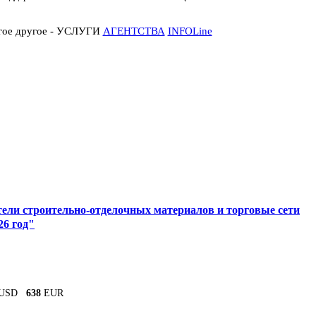
огое другое - УСЛУГИ
АГЕНТСТВА
INFOLine
ели строительно-отделочных материалов и торговые сети
26 год"
USD
638
EUR