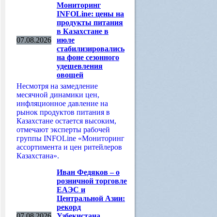
Мониторинг
INFOLine: цены на
продукты питания
в Казахстане в
07.08.2026
июле
стабилизировались
на фоне сезонного
удешевления
овощей
Несмотря на замедление
месячной динамики цен,
инфляционное давление на
рынок продуктов питания в
Казахстане остается высоким,
отмечают эксперты рабочей
группы INFOLine «Мониторинг
ассортимента и цен ритейлеров
Казахстана».
Иван Федяков – о
розничной торговле
ЕАЭС и
Центральной Азии:
рекорд
07.08.2026
Узбекистана,