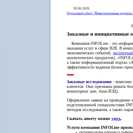
30.06.2026
Отраслевой обзор "Инвестиционные проекты 
П
Заказные и инициативные о
Компания INFOLine - это информац
оказания услуг в сфере B2B. В ком
экономических событий,
экспертны
аналитических продуктов), «INFOLi
а также информационный портал «A
эффективности ведения бизнес-про
Заказные исследования
- комплекс
клиентов. Они призваны решать бол
мониторинг цен, базы ВЭД).
Оформление заявки на проведение з
подготовленной специалистами INFO
методов исследования, а также пара
Скачать анкету можно
здесь
.
Услуги компании INFOLine призв
оптимизация процесса работы