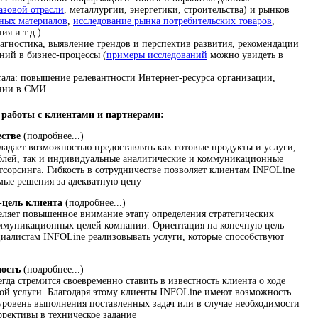
азовой отрасли
, металлургии, энергетики, строительства) и рынков
ьных материалов
,
исследование рынка потребительских товаров
,
ия и т.д.)
агностика, выявление трендов и перспектив развития, рекомендации
ний в бизнес-процессы (
примеры исследований
можно увидеть в
ала: повышение релевантности Интернет-ресурса организации,
ании в СМИ
работы с клиентами и партнерами:
естве
(подробнее...)
адает возможностью предоставлять как готовые продукты и услуги,
блей, так и индивидуальные аналитические и коммуникационные
тсорсинга. Гибкость в сотрудничестве позволяет клиентам INFOLine
емые решения за адекватную цену
-цель клиента
(подробнее...)
ляет повышенное внимание этапу определения стратегических
муникационных целей компании. Ориентация на конечную цель
циалистам INFOLine реализовывать услуги, которые способствуют
ность
(подробнее...)
да стремится своевременно ставить в известность клиента о ходе
ой услуги. Благодаря этому клиенты INFOLine имеют возможность
уровень выполнения поставленных задач или в случае необходимости
ррективы в техническое задание