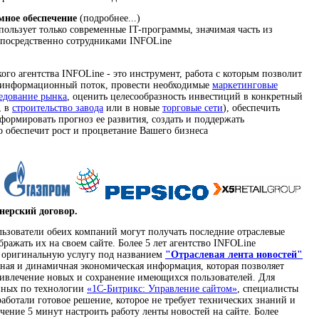
мное обеспечение
(подробнее...)
ользует только современные IT-программы, значимая часть из
епосредственно сотрудниками INFOLine
го агентства INFOLine - это инструмент, работа с которым позволит
 информационный поток, провести необходимые
маркетинговые
едование рынка
, оценить целесообразность инвестиций в конкретный
, в
строительство завода
или в новые
торговые сети
), обеспечить
формировать прогноз ее развития, создать и поддержать
 обеспечит рост и процветание Вашего бизнеса
нерский договор.
льзователи обеих компаний могут получать последние отраслевые
бражать их на своем сайте. Более 5 лет агентство INFOLine
т оригинальную услугу под названием
"Отраслевая лента новостей"
вная и динамичная экономическая информация, которая позволяет
ривлечение новых и сохранение имеющихся пользователей. Для
анных по технологии
«1C-Битрикс: Управление сайтом»
, специалисты
аботали готовое решение, которое не требует технических знаний и
ечение 5 минут настроить работу ленты новостей на сайте. Более