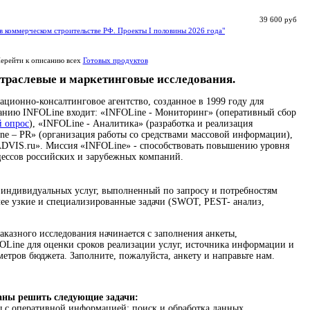
39 600 руб
в коммерческом строительстве РФ. Проекты I половины 2026 года"
ерейти к описанию всех
Готовых продуктов
траслевые и маркетинговые исследования.
ионно-консалтинговое агентство, созданное в 1999 году для
панию INFOLine входит: «INFOLine - Мониторинг» (оперативный сбор
й опрос
), «INFOLine - Аналитика» (разработка и реализация
ne – PR» (организация работы со средствами массовой информации),
DVIS.ru». Миссия «INFOLine» - способствовать повышению уровня
цессов российских и зарубежных компаний.
 индивидуальных услуг, выполненный по запросу и потребностям
ее узкие и специализированные задачи (SWOT, PEST- анализ,
аказного исследования начинается с заполнения анкеты,
Line для оценки сроков реализации услуг, источника информации и
метров бюджета. Заполните, пожалуйста, анкету и направьте нам.
аны решить следующие задачи:
 с оперативной информацией: поиск и обработка данных