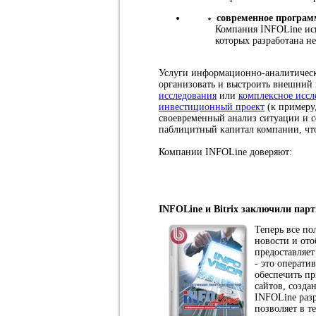
современное програм
Компания INFOLine исп
которых разработана н
Услуги информационно-аналитическо
организовать и выстроить внешний
исследования
или
комплексное иссл
инвестиционный проект
(к примеру
своевременный анализ ситуации и с
паблицитный капитал компании, что
Компании INFOLine доверяют:
INFOLine и Bitrix заключили парт
Теперь все по
новости и ото
предоставляе
- это операти
обеспечить п
сайтов, созд
INFOLine разр
позволяет в т