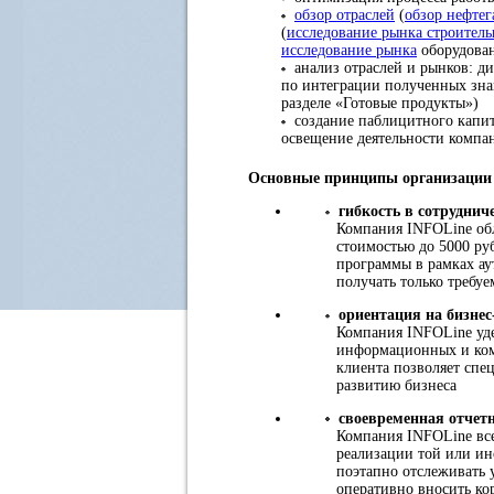
обзор отраслей
(
обзор нефтег
(
исследование рынка строител
исследование рынка
оборудован
анализ отраслей и рынков: ди
по интеграции полученных зна
разделе «Готовые продукты»)
создание паблицитного капит
освещение деятельности комп
Основные принципы организации 
гибкость в сотруднич
Компания INFOLine обл
стоимостью до 5000 ру
программы в рамках ау
получать только требу
ориентация на бизнес
Компания INFOLine уде
информационных и ком
клиента позволяет спе
развитию бизнеса
своевременная отчет
Компания INFOLine всег
реализации той или ин
поэтапно отслеживать 
оперативно вносить ко