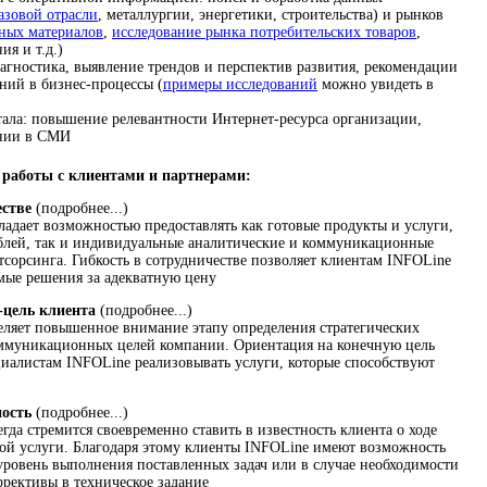
азовой отрасли
, металлургии, энергетики, строительства) и рынков
ьных материалов
,
исследование рынка потребительских товаров
,
ия и т.д.)
агностика, выявление трендов и перспектив развития, рекомендации
ний в бизнес-процессы (
примеры исследований
можно увидеть в
ала: повышение релевантности Интернет-ресурса организации,
ании в СМИ
работы с клиентами и партнерами:
естве
(подробнее...)
адает возможностью предоставлять как готовые продукты и услуги,
блей, так и индивидуальные аналитические и коммуникационные
тсорсинга. Гибкость в сотрудничестве позволяет клиентам INFOLine
емые решения за адекватную цену
-цель клиента
(подробнее...)
ляет повышенное внимание этапу определения стратегических
муникационных целей компании. Ориентация на конечную цель
циалистам INFOLine реализовывать услуги, которые способствуют
ность
(подробнее...)
да стремится своевременно ставить в известность клиента о ходе
ой услуги. Благодаря этому клиенты INFOLine имеют возможность
уровень выполнения поставленных задач или в случае необходимости
ррективы в техническое задание