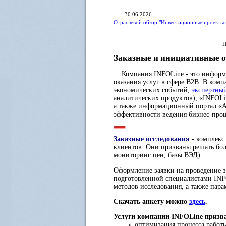
30.06.2026
Отраслевой обзор "Инвестиционные проекты 
П
Заказные и инициативные о
Компания INFOLine - это информац
оказания услуг в сфере B2B. В ком
экономических событий,
экспертны
аналитических продуктов), «INFOLi
а также информационный портал «A
эффективности ведения бизнес-про
Заказные исследования
- комплекс
клиентов. Они призваны решать бол
мониторинг цен, базы ВЭД).
Оформление заявки на проведение з
подготовленной специалистами INFO
методов исследования, а также пара
Скачать анкету можно
здесь
.
Услуги компании INFOLine призв
оптимизация процесса работы