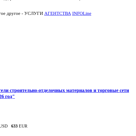
огое другое - УСЛУГИ
АГЕНТСТВА
INFOLine
ели строительно-отделочных материалов и торговые сети
26 год"
USD
633
EUR