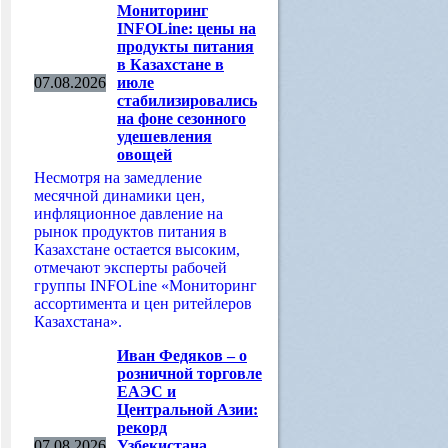
Мониторинг
INFOLine: цены на
продукты питания
в Казахстане в
07.08.2026
июле
стабилизировались
на фоне сезонного
удешевления
овощей
Несмотря на замедление
месячной динамики цен,
инфляционное давление на
рынок продуктов питания в
Казахстане остается высоким,
отмечают эксперты рабочей
группы INFOLine «Мониторинг
ассортимента и цен ритейлеров
Казахстана».
Иван Федяков – о
розничной торговле
ЕАЭС и
Центральной Азии:
рекорд
07.08.2026
Узбекистана,