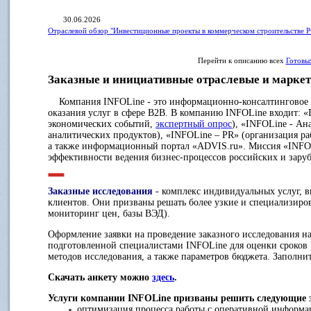
30.06.2026
Отраслевой обзор "Инвестиционные проекты в коммерческом строительстве Р
Перейти к описанию всех
Готовы
Заказные и инициативные отраслевые и маркет
Компания INFOLine - это информационно-консалтинговое аг
оказания услуг в сфере B2B. В компанию INFOLine входит: 
экономических событий,
экспертный опрос
), «INFOLine - Ан
аналитических продуктов), «INFOLine – PR» (организация р
а также информационный портал «ADVIS.ru». Миссия «INFO
эффективности ведения бизнес-процессов российских и зар
Заказные исследования
- комплекс индивидуальных услуг, 
клиентов. Они призваны решать более узкие и специализиро
мониторинг цен, базы ВЭД).
Оформление заявки на проведение заказного исследования на
подготовленной специалистами INFOLine для оценки сроков 
методов исследования, а также параметров бюджета. Заполнит
Скачать анкету можно
здесь
.
Услуги компании INFOLine призваны решить следующие 
оптимизация процесса работы с оперативной информац