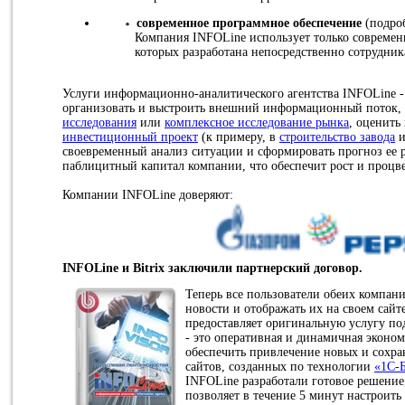
современное программное обеспечение
(подроб
Компания INFOLine использует только современ
которых разработана непосредственно сотрудни
Услуги информационно-аналитического агентства INFOLine - 
организовать и выстроить внешний информационный поток,
исследования
или
комплексное исследование рынка
, оценить
инвестиционный проект
(к примеру, в
строительство завода
и
своевременный анализ ситуации и сформировать прогноз ее р
паблицитный капитал компании, что обеспечит рост и процв
Компании INFOLine доверяют:
INFOLine и Bitrix заключили партнерский договор.
Теперь все пользователи обеих компан
новости и отображать их на своем сайте
предоставляет оригинальную услугу п
- это оперативная и динамичная эконом
обеспечить привлечение новых и сохр
сайтов, созданных по технологии
«1C-
INFOLine разработали готовое решение,
позволяет в течение 5 минут настроить 