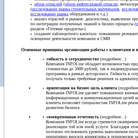
обзор отраслей
(
обзор нефтегазовой отрасли
, металлур
(
исследование рынка строительных материалов
,
исследо
исследование рынка
оборудования и т.д.)
анализ отраслей и рынков: диагностика, выявление тре
по интеграции полученных знаний в бизнес-процессы (
разделе «Готовые продукты»)
создание паблицитного капитала: повышение релевант
освещение деятельности компании в СМИ
Основные принципы организации работы с клиентами и 
гибкость в сотрудничестве
(подробнее...)
Компания INFOLine обладает возможностью пред
стоимостью до 5000 рублей, так и индивидуаль
программы в рамках аутсорсинга. Гибкость в со
получать только требуемые решения за адекватн
ориентация на бизнес-цель клиента
(подробнее
Компания INFOLine уделяет повышенное внимани
информационных и коммуникационных целей ко
клиента позволяет специалистам INFOLine реали
развитию бизнеса
своевременная отчетность
(подробнее...)
Компания INFOLine всегда стремится своевременн
реализации той или иной услуги. Благодаря эт
поэтапно отслеживать уровень выполнения пост
оперативно вносить коррективы в техническое з