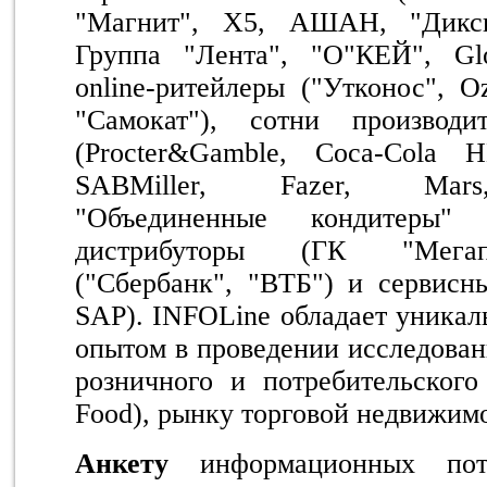
"Магнит", X5, АШАН, "Дикси
Группа "Лента", "О"КЕЙ", Glo
online-ритейлеры ("Утконос", O
"Самокат"), сотни производ
(Procter&Gamble, Coca-Cola 
SABMiller, Fazer, Mars, 
"Объединенные кондитеры"
дистрибуторы (ГК "Мегап
("Сбербанк", "ВТБ") и сервисны
SAP). INFOLine обладает уника
опытом в проведении исследован
розничного и потребительског
Food), рынку торговой недвижимо
Анкету
информационных пот