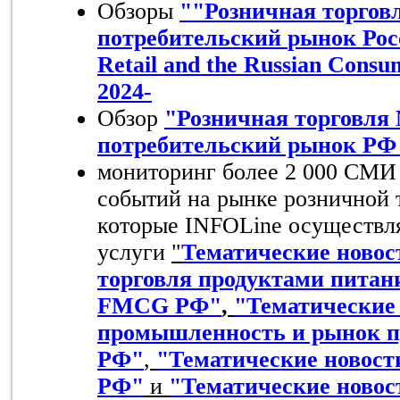
Обзоры
""
Розничная
торгов
потребительский
рынок
Рос
Retail and the Russian Consu
2024-
Обзор
"Розничная торговля
потребительский рынок РФ 
мониторинг более 2 000 СМИ
событий на рынке розничной
которые INFOLine осуществля
услуги
"
Тематические новос
торговля продуктами питани
FMCG РФ"
,
"Тематические
промышленность и рынок п
РФ"
,
"Тематические новост
РФ"
и
"Тематические новос