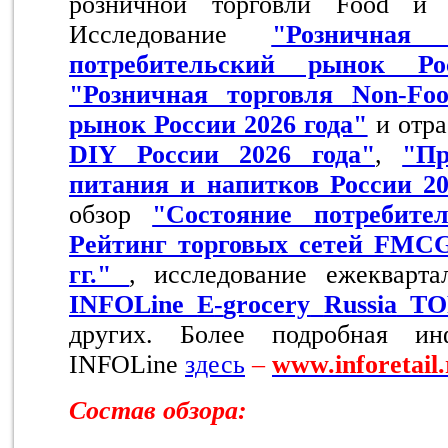
розничной торговли Food и 
Исследование
"Розничная
потребительский рынок Ро
"Розничная торговля
Non
-
Fo
рынок России 2026 года"
и отр
DIY России 2026 года"
,
"Пр
питания и напитков России 20
обзор
"Состояние потребит
Рейтинг торговых сетей FMCG
гг."
, исследование ежекварт
INFOLine
E
-
grocery
Russia
TO
других. Более подробная ин
INFOLine
здесь
–
www
.inforetail
Состав обзора: