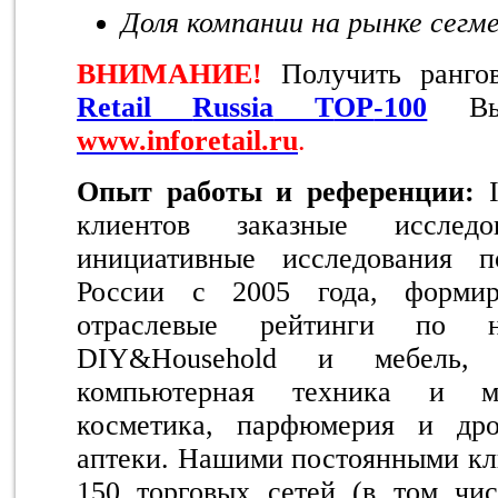
Доля компании на рынке сегме
ВНИМАНИЕ!
Получить ранг
Retail
Russia
Т
OP
-100
В
www
.inforetail.ru
.
Опыт работы и референции:
клиентов заказные исслед
инициативные исследования п
России c 2005 года, формир
отраслевые рейтинги по н
DIY&Household и мебель, 
компьютерная техника и мо
косметика, парфюмерия и дро
аптеки. Нашими постоянными кл
150 торговых сетей (в том чи