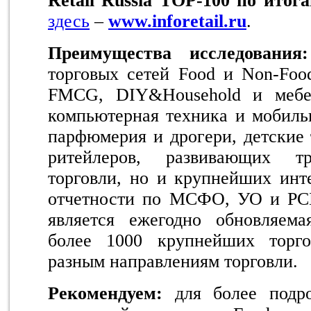
Retail
Russia
Т
OP
-100 по итога
здесь
–
www
.inforetail.ru
.
Преимущества исследования:
торговых сетей Food и Non-Foo
FMCG, DIY&Household и мебел
компьютерная техника и мобильн
парфюмерия и дрогери, детские 
ритейлеров, развивающих т
торговли, но и крупнейших инте
отчетности по МСФО, УО и РСБ
является ежегодно обновляем
более 1000 крупнейших торг
разным направлениям торговли.
Рекомендуем:
для более подр