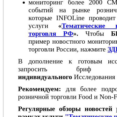
мониторинг более 2000 С
событий на рынке рознич
которые INFOLine проводит
услуги
«
Тематические 
торговля РФ
».
Чтобы
Б
пример новостного монитори
торговли России, нажмите
ЗД
В дополнение к готовым исс
запросить бриф н
индивидуального
Исследования
Рекомендуем:
для более подр
розничной торговли Food и Non-F
Регулярные обзоры новостей 
рамках услуги
"Тематические н