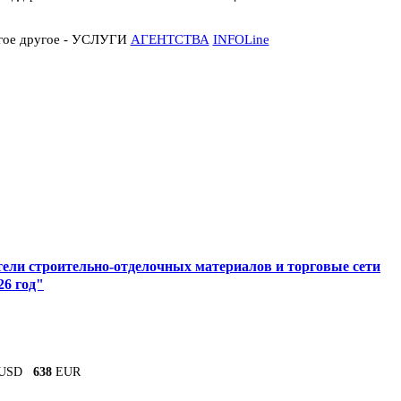
огое другое - УСЛУГИ
АГЕНТСТВА
INFOLine
ели строительно-отделочных материалов и торговые сети
26 год"
USD
638
EUR