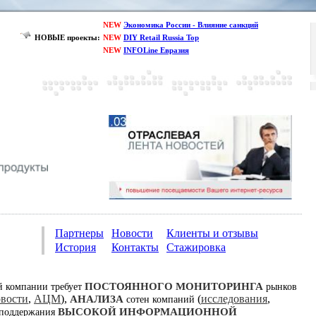
NEW
Экономика России - Влияние санкций
НОВЫЕ проекты:
NEW
DIY Retail Russia Top
NEW
INFOLine Евразия
Партнеры
Новости
Клиенты и отзывы
История
Контакты
Стажировка
ПОСТОЯННОГО МОНИТОРИНГА
й компании требует
рынков
овости
,
АЦМ
),
(
исследования
,
АНАЛИЗА
сотен компаний
ВЫСОКОЙ ИНФОРМАЦИОННОЙ
 поддержания