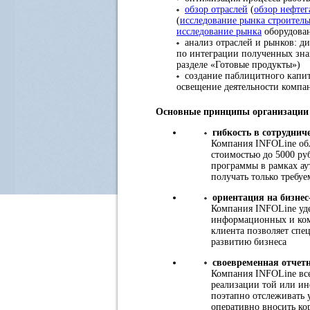
обзор отраслей
(
обзор нефтег
(
исследование рынка строител
исследование рынка
оборудован
анализ отраслей и рынков: ди
по интеграции полученных зна
разделе «Готовые продукты»)
создание паблицитного капит
освещение деятельности комп
Основные принципы организации 
гибкость в сотруднич
Компания INFOLine обл
стоимостью до 5000 ру
программы в рамках ау
получать только требу
ориентация на бизнес
Компания INFOLine уде
информационных и ком
клиента позволяет спе
развитию бизнеса
своевременная отчет
Компания INFOLine всег
реализации той или ин
поэтапно отслеживать 
оперативно вносить ко