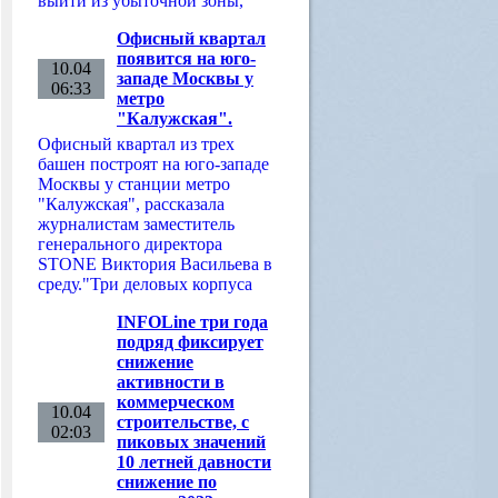
выйти из убыточной зоны,
Офисный квартал
появится на юго-
10.04
западе Москвы у
06:33
метро
"Калужская".
Офисный квартал из трех
башен построят на юго-западе
Москвы у станции метро
"Калужская", рассказала
журналистам заместитель
генерального директора
STONE Виктория Васильева в
среду."Три деловых корпуса
INFOLine три года
подряд фиксирует
снижение
активности в
коммерческом
10.04
строительстве, с
02:03
пиковых значений
10 летней давности
снижение по