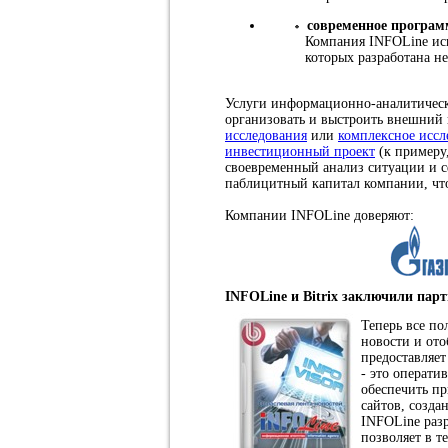
современное програм
Компания INFOLine исп
которых разработана н
Услуги информационно-аналитическо
организовать и выстроить внешний
исследования
или
комплексное иссл
инвестиционный проект
(к примеру
своевременный анализ ситуации и с
паблицитный капитал компании, что
Компании INFOLine доверяют:
INFOLine и Bitrix заключили парт
Теперь все по
новости и ото
предоставляе
- это операти
обеспечить п
сайтов, созд
INFOLine разр
позволяет в т