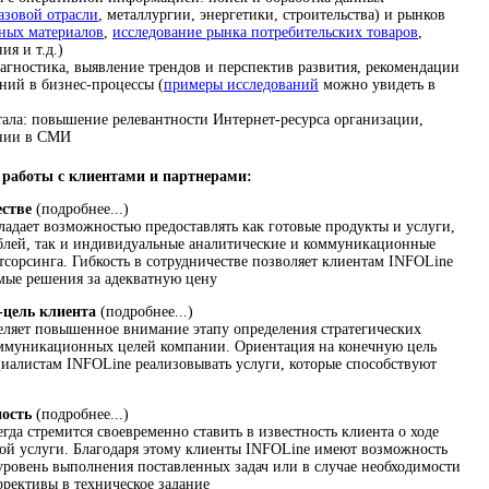
азовой отрасли
, металлургии, энергетики, строительства) и рынков
ьных материалов
,
исследование рынка потребительских товаров
,
ия и т.д.)
агностика, выявление трендов и перспектив развития, рекомендации
ний в бизнес-процессы (
примеры исследований
можно увидеть в
ала: повышение релевантности Интернет-ресурса организации,
ании в СМИ
работы с клиентами и партнерами:
естве
(подробнее...)
адает возможностью предоставлять как готовые продукты и услуги,
блей, так и индивидуальные аналитические и коммуникационные
тсорсинга. Гибкость в сотрудничестве позволяет клиентам INFOLine
емые решения за адекватную цену
-цель клиента
(подробнее...)
ляет повышенное внимание этапу определения стратегических
муникационных целей компании. Ориентация на конечную цель
циалистам INFOLine реализовывать услуги, которые способствуют
ность
(подробнее...)
да стремится своевременно ставить в известность клиента о ходе
ой услуги. Благодаря этому клиенты INFOLine имеют возможность
уровень выполнения поставленных задач или в случае необходимости
ррективы в техническое задание