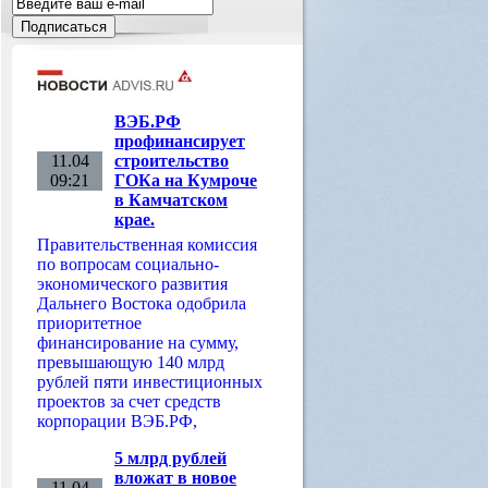
ВЭБ.РФ
профинансирует
11.04
строительство
09:21
ГОКа на Кумроче
в Камчатском
крае.
Правительственная комиссия
по вопросам социально-
экономического развития
Дальнего Востока одобрила
приоритетное
финансирование на сумму,
превышающую 140 млрд
рублей пяти инвестиционных
проектов за счет средств
корпорации ВЭБ.РФ,
5 млрд рублей
вложат в новое
11.04