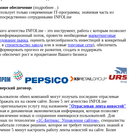
мное обеспечение
(подробнее...)
ользует только современные IT-программы, значимая часть из
епосредственно сотрудниками INFOLine
го агентства INFOLine - это инструмент, работа с которым позволит
 информационный поток, провести необходимые
маркетинговые
едование рынка
, оценить целесообразность инвестиций в конкретный
, в
строительство завода
или в новые
торговые сети
), обеспечить
формировать прогноз ее развития, создать и поддержать
 обеспечит рост и процветание Вашего бизнеса
нерский договор.
льзователи обеих компаний могут получать последние отраслевые
бражать их на своем сайте. Более 5 лет агентство INFOLine
т оригинальную услугу под названием
"Отраслевая лента новостей"
вная и динамичная экономическая информация, которая позволяет
ривлечение новых и сохранение имеющихся пользователей. Для
анных по технологии
«1C-Битрикс: Управление сайтом»
, специалисты
аботали готовое решение, которое не требует технических знаний и
ечение 5 минут настроить работу ленты новостей на сайте. Более