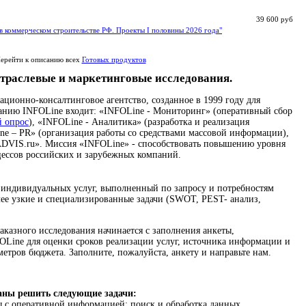
39 600 руб
в коммерческом строительстве РФ. Проекты I половины 2026 года"
ерейти к описанию всех
Готовых продуктов
траслевые и маркетинговые исследования.
ионно-консалтинговое агентство, созданное в 1999 году для
панию INFOLine входит: «INFOLine - Мониторинг» (оперативный сбор
й опрос
), «INFOLine - Аналитика» (разработка и реализация
ne – PR» (организация работы со средствами массовой информации),
DVIS.ru». Миссия «INFOLine» - способствовать повышению уровня
цессов российских и зарубежных компаний.
 индивидуальных услуг, выполненный по запросу и потребностям
ее узкие и специализированные задачи (SWOT, PEST- анализ,
аказного исследования начинается с заполнения анкеты,
Line для оценки сроков реализации услуг, источника информации и
метров бюджета. Заполните, пожалуйста, анкету и направьте нам.
аны решить следующие задачи:
 с оперативной информацией: поиск и обработка данных