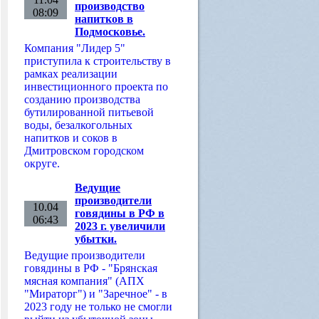
производство
08:09
напитков в
Подмосковье.
Компания "Лидер 5"
приступила к строительству в
рамках реализации
инвестиционного проекта по
созданию производства
бутилированной питьевой
воды, безалкогольных
напитков и соков в
Дмитровском городском
округе.
Ведущие
производители
10.04
говядины в РФ в
06:43
2023 г. увеличили
убытки.
Ведущие производители
говядины в РФ - "Брянская
мясная компания" (АПХ
"Мираторг") и "Заречное" - в
2023 году не только не смогли