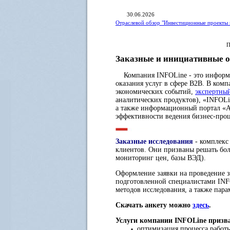
30.06.2026
Отраслевой обзор "Инвестиционные проекты 
П
Заказные и инициативные о
Компания INFOLine - это информац
оказания услуг в сфере B2B. В ком
экономических событий,
экспертны
аналитических продуктов), «INFOLi
а также информационный портал «A
эффективности ведения бизнес-про
Заказные исследования
- комплекс
клиентов. Они призваны решать бол
мониторинг цен, базы ВЭД).
Оформление заявки на проведение з
подготовленной специалистами INFO
методов исследования, а также пара
Скачать анкету можно
здесь
.
Услуги компании INFOLine призв
оптимизация процесса работы