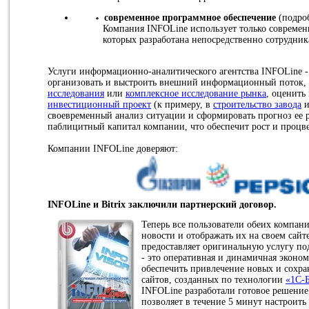
современное программное обеспечение
(подроб
Компания INFOLine использует только современ
которых разработана непосредственно сотрудни
Услуги информационно-аналитического агентства INFOLine - 
организовать и выстроить внешний информационный поток,
исследования
или
комплексное исследование рынка
, оценить
инвестиционный проект
(к примеру, в
строительство завода
и
своевременный анализ ситуации и сформировать прогноз ее р
паблицитный капитал компании, что обеспечит рост и процв
Компании INFOLine доверяют:
INFOLine и Bitrix заключили партнерский договор.
Теперь все пользователи обеих компан
новости и отображать их на своем сайте
предоставляет оригинальную услугу п
- это оперативная и динамичная эконом
обеспечить привлечение новых и сохр
сайтов, созданных по технологии
«1C-
INFOLine разработали готовое решение,
позволяет в течение 5 минут настроить 