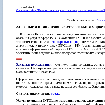
30.06.2026
Отраслевой обзор "Инвестиционные проекты в коммерческом строительстве Р
Перейти к описанию всех
Готовы
Заказные и инициативные отраслевые и маркет
Компания INFOLine - это информационно-консалтинговое аг
оказания услуг в сфере B2B. В компанию INFOLine входит: 
экономических событий,
экспертный опрос
), «INFOLine - Ан
аналитических продуктов), «INFOLine – PR» (организация р
а также информационный портал «ADVIS.ru». Миссия «INFO
эффективности ведения бизнес-процессов российских и зар
Заказные исследования
- комплекс индивидуальных услуг, 
клиентов. Они призваны решать более узкие и специализиро
мониторинг цен, базы ВЭД).
Оформление заявки на проведение заказного исследования на
подготовленной специалистами INFOLine для оценки сроков 
методов исследования, а также параметров бюджета. Заполнит
Скачать анкету можно
здесь
.
Услуги компании INFOLine призваны решить следующие 
оптимизация процесса работы с оперативной информац