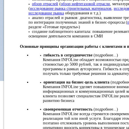
обзор отраслей
(
обзор нефтегазовой отрасли
, металлур
(
исследование рынка строительных материалов
,
исследо
исследование рынка
оборудования и т.д.)
анализ отраслей и рынков: диагностика, выявление тре
по интеграции полученных знаний в бизнес-процессы (
разделе «Готовые продукты»)
создание паблицитного капитала: повышение релевант
освещение деятельности компании в СМИ
Основные принципы организации работы с клиентами и 
гибкость в сотрудничестве
(подробнее...)
Компания INFOLine обладает возможностью пред
стоимостью до 5000 рублей, так и индивидуаль
программы в рамках аутсорсинга. Гибкость в со
получать только требуемые решения за адекватн
ориентация на бизнес-цель клиента
(подробнее
Компания INFOLine уделяет повышенное внимани
информационных и коммуникационных целей ко
клиента позволяет специалистам INFOLine реали
развитию бизнеса
своевременная отчетность
(подробнее...)
Компания INFOLine всегда стремится своевременн
реализации той или иной услуги. Благодаря эт
поэтапно отслеживать уровень выполнения пост
оперативно вносить коррективы в техническое з