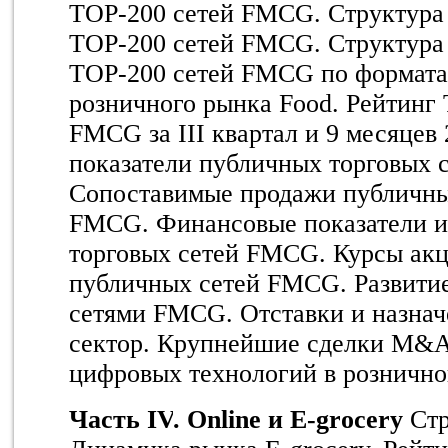
TOP-200 сетей FMCG. Структура
TOP-200 сетей FMCG. Структура
TOP-200 сетей FMCG по формата
розничного рынка Food. Рейтинг 
FMCG за II
I
квартал и 9 месяцев 
показатели публичных торговых 
Сопоставимые продажи публичны
FMCG. Финансовые показатели и
торговых сетей FMCG. Курсы акц
публичных сетей FMCG. Развитие
сетями FMCG. Отставки и назнач
сектор. Крупнейшие сделки
M
&
цифровых технологий в розничн
Часть
IV
.
Online
и
E
-
grocery
Стр