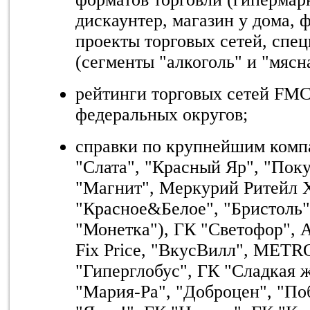
дискаунтер, магазин у дома,
проекты торговых сетей, спе
(сегменты "алкоголь" и "мясн
рейтинги торговых сетей
FM
федеральных округов;
справки по крупнейшим ком
"Слата", "Красный Яр", "Поку
"Магнит", Меркурий Ритейл 
"Красное&Белое", "Бристоль"),
"Монетка"), ГК "Светофор",
Fix
Price
, "ВкусВилл", M
ETR
"Гиперглобус", ГК "Сладкая 
"Мария-Ра", "Доброцен", "Поб