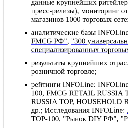
данные крупнейших ритейлеро
пресс-релизы), мониторинг о
магазинов 1000 торговых сете
аналитические базы INFOLin
FMCG РФ"
,
"300 универсаль
специализированных торговы
результаты крупнейших отра
розничной торговле;
рейтинги
INFOLine: INFOLin
100, FMCG RETAIL RUSSIA 
RUSSIA TOP, HOUSEHOLD 
др
.;
Исследования
INFOLine:
Т
OP-100
,
"
Рынок
DIY
РФ
"
,
"
Р