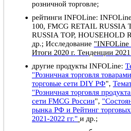
розничной торговле;
рейтинги
INFOLine: INFOLin
100,
FMCG RETAIL RUSSIA 
RUSSIA TOP, HOUSEHOLD 
др
.
;
Исследование
"INFOLine 
Итоги
2020
г
.
Тенденции
202
другие продукты INFOLine:
Т
"Розничная торговля товарами
торговые сети DIY РФ
",
Темат
"Розничная торговля продукт
сети FMCG России
",
"Состоя
рынка РФ и Рейтинг торговы
2021-2022 гг."
и др.;