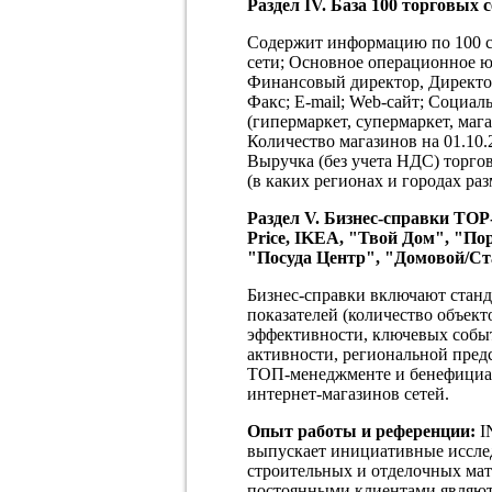
Раздел
IV
. База 100 торговых 
Содержит информацию по 100 се
сети; Основное операционное ю
Финансовый директор, Директор
Факс; E-mail; Web-сайт; Социа
(гипермаркет, супермаркет, мага
Количество магазинов на 01.10.2
Выручка (без учета НДС) торгово
(в каких регионах и городах ра
Раздел
V
. Бизнес-справки TOP
Price, IKEA, "Твой Дом",
"Пор
"Посуда Центр", "Домовой/Ста
Бизнес-справки включают стан
показателей (количество объект
эффективности, ключевых собы
активности, региональной пред
ТОП-менеджменте и бенефициара
интернет-магазинов сетей.
Опыт работы и референции:
I
выпускает инициативные иссле
строительных и отделочных мат
постоянными клиентами являютс