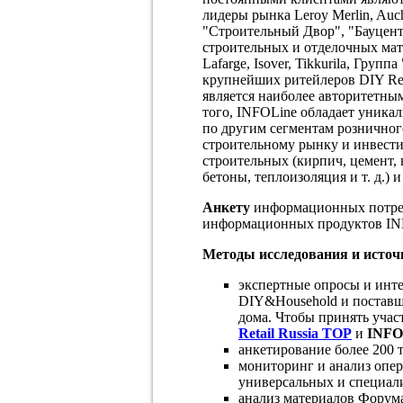
лидеры рынка Leroy Merlin, Auc
"Строительный Двор", "Бауцентр
строительных и отделочных матер
Lafarge, Isover, Tikkurila, Гру
крупнейших ритейлеров DIY Ret
является наиболее авторитетн
того, INFOLine обладает уник
по другим сегментам розничного
строительному рынку и инвести
строительных (кирпич, цемент,
бетоны, теплоизоляция и т. д.) 
Анкету
информационных потре
информационных продуктов IN
Методы исследования и исто
экспертные опросы и инте
DIY&Household и поставщ
дома. Чтобы принять учас
Retail Russia TOP
и
INFOL
анкетирование более 200 
мониторинг и анализ опе
универсальных и специал
анализ материалов Фору