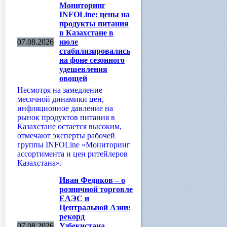
Мониторинг
INFOLine: цены на
продукты питания
в Казахстане в
07.08.2026
июле
стабилизировались
на фоне сезонного
удешевления
овощей
Несмотря на замедление
месячной динамики цен,
инфляционное давление на
рынок продуктов питания в
Казахстане остается высоким,
отмечают эксперты рабочей
группы INFOLine «Мониторинг
ассортимента и цен ритейлеров
Казахстана».
Иван Федяков – о
розничной торговле
ЕАЭС и
Центральной Азии:
рекорд
07.08.2026
Узбекистана,