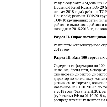
Раздел содержит 4 отдельных Р
Household Retail Russia TOP 20 
итогам 2018 года); рейтинг TO
Household; рейтинг TOP-20 кру
TOP-10 крупнейших сетей гипе
рейтинги включают: рейтинги п
площади в 2016-2018 гг., по ко
Раздел
II
. Опрос поставщиков
Результаты конъюнктурного оп
2019 году
Раздел II
I
. База 100 торговых 
Содержит информацию по 100 с
название, бренд сети, менеджме
финансовый директор, директор 
директор по логистике), контак
развиваемые форматы, количеств
магазинов на 01.10.2019 г. по ф
в 2018 году (без учета НДС), р
(субъектам) РФ на 01.10.2019 г
распределительных центров на 0