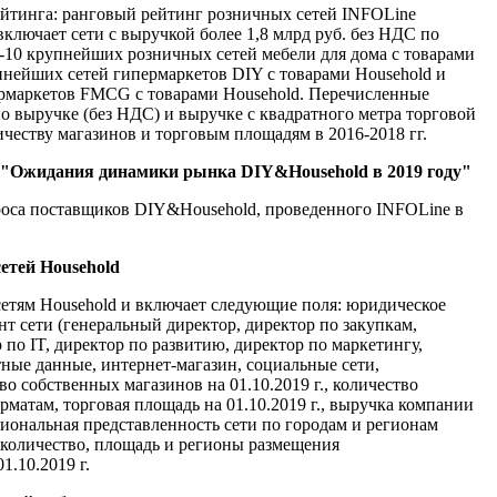
ейтинга: ранговый рейтинг розничных сетей INFOLine
(включает сети с выручкой более 1,8 млрд руб. без НДС по
P-10 крупнейших розничных сетей мебели для дома с товарами
пнейших сетей гипермаркетов DIY с товарами Household и
рмаркетов FMCG с товарами Household. Перечисленные
о выручке (без НДС) и выручке с квадратного метра торговой
личеству магазинов и торговым площадям в 2016-2018 гг.
 "Ожидания динамики рынка DIY&Household в 2019 году"
роса поставщиков DIY&Household, проведенного INFOLine в
сетей Household
етям Household и включает следующие поля: юридическое
нт сети (генеральный директор, директор по закупкам,
по IT, директор по развитию, директор по маркетингу,
тные данные, интернет-магазин, социальные сети,
о собственных магазинов на 01.10.2019 г., количество
орматам, торговая площадь на 01.10.2019 г., выручка компании
егиональная представленность сети по городам и регионам
., количество, площадь и регионы размещения
1.10.2019 г.