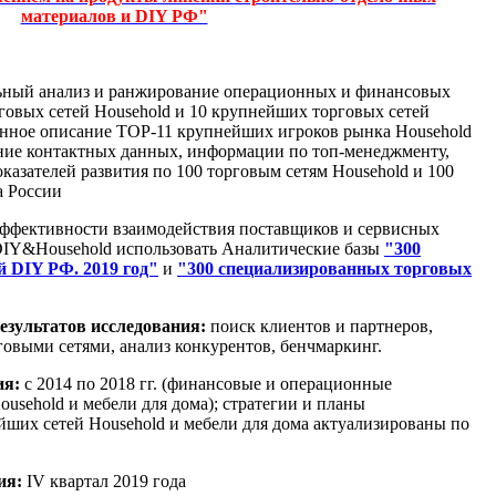
материалов и DIY РФ"
ьный анализ и ранжирование операционных и финансовых
говых сетей Household и 10 крупнейших торговых сетей
анное описание TOP-11 крупнейших игроков рынка Household
ение контактных данных, информации по топ-менеджменту,
азателей развития по 100 торговым сетям Household и 100
а России
ффективности взаимодействия поставщиков и сервисных
DIY&Household использовать Аналитические базы
"300
 DIY РФ. 2019 год"
и
"300 специализированных торговых
езультатов исследования:
поиск клиентов и партнеров,
говыми сетями, анализ конкурентов, бенчмаркинг.
ия:
с 2014 по 2018 гг. (финансовые и операционные
usehold и мебели для дома); стратегии и планы
йших сетей Household и мебели для дома актуализированы по
ия:
IV квартал 2019 года