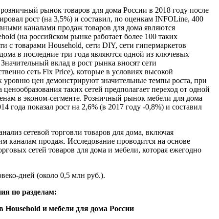
:
розничный рынок товаров для дома России в 2018 году после
ровал рост (на 3,5%) и составил, по оценкам INFOLine, 400
овными каналами продаж товаров для дома являются
old (на российском рынке работает более 100 таких
ти с товарами Household, сети DIY, сети гипермаркетов
дома в последние три года являются одной из ключевых
 Значительный вклад в рост рынка вносят сети
енно сеть Fix Price), которые в условиях высокой
к уровню цен демонстрируют значительные темпы роста, при
 ценообразования таких сетей предполагает переход от одной
нам в эконом-сегменте. Розничный рынок мебели для дома
14 года показал рост на 2,6% (в 2017 году -0,8%) и составил
анализ сетевой торговли товаров для дома, включая
м каналам продаж. Исследование проводится на основе
рговых сетей товаров для дома и мебели, которая ежегодно
веко-дней (около 0,5 млн руб.).
ния по разделам:
ов Household и мебели для дома России