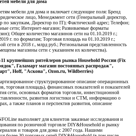
сетей мебели для дома
тям мебели для дома и включает следующие поля: Бренд
ридическое лицо, Менеджмент сети (Генеральный директор,
 по закупкам, Директор по IT); Фактический адрес; Телефон;
льные сети; Интернет-магазин; Развиваемые форматы
зин); Общее количество магазинов сети на 01.10.2019 г.;
019 г. по форматам; Торговая площадь на 01.10.2019 г.;
й сети в 2018 г., млрд руб.; Региональная представленность
змещены магазины сети с указанием их количества).
-11 крупнейших ритейлеров рынка Household России (Fix
ядок", Галамарт магазин постоянных распродаж",
рт", Hoff, "Аскона",
Ozon
.
ru
,
Wildberries
)
дартизированное структурированное описание операционных
ов, торговая площадь), финансовых показателей и показателей
тия сети, основных форматов торговли, инвестиционной
ставленности, развития логистики и СТМ, информацию о
х, а также планов и перспектив развития, описание
NFOLine выполняет для клиентов заказные исследования и
дования по розничной торговле DIY&Household и рынку
ериалов и товаров для дома c 2007 года. Нашими
я более 30 торговых сетей DIY&Household (в том числе