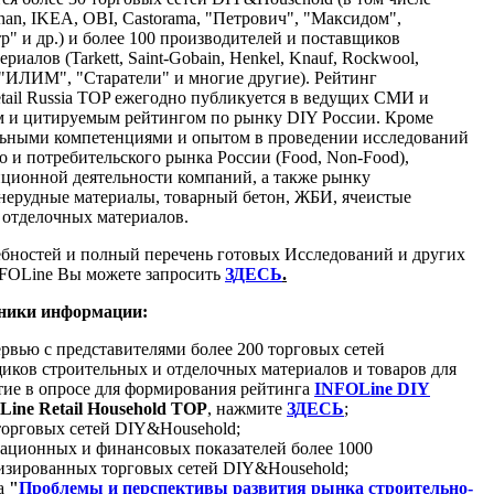
han, IKEA, OBI, Castorama, "Петрович", "Максидом",
" и др.) и более 100 производителей и поставщиков
иалов (Tarkett, Saint-Gobain, Henkel, Knauf, Rockwool,
ппа "ИЛИМ", "Старатели" и многие другие). Рейтинг
ail Russia TOP ежегодно публикуется в ведущих СМИ и
ым и цитируемым рейтингом по рынку DIY России. Кроме
альными компетенциями и опытом в проведении исследований
 и потребительского рынка России (Food, Non-Food),
ционной деятельности компаний, а также рынку
 нерудные материалы, товарный бетон, ЖБИ, ячеистые
и отделочных материалов.
бностей
и полный перечень готовых Исследований и других
FOLine Вы можете запросить
ЗДЕСЬ
.
чники информации:
рвью с представителями более 200 торговых сетей
иков строительных и отделочных материалов и товаров для
тие в опросе для формирования рейтинга
INFOLine DIY
ine Retail Household
TOP
, нажмите
ЗДЕСЬ
;
торговых сетей DIY&Household;
рационных и финансовых показателей более 1000
изированных торговых сетей DIY&Household;
ма
"
Проблемы и перспективы развития рынка строительно-