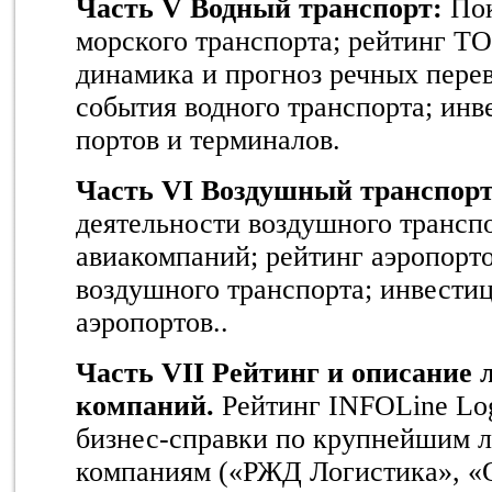
Часть
V
Водный транспорт:
Пок
морского транспорта; рейтинг Т
динамика и прогноз
речных пере
события водного транспорта; ин
портов и терминалов.
Часть
VI
Воздушный транспорт
деятельности воздушного транспо
авиакомпаний; рейтинг аэропорт
воздушного транспорта; инвести
аэропортов..
Часть
VII
Рейтинг и описание 
компаний.
Рейтинг INFOLine Log
бизнес-справки по крупнейшим 
компаниям («РЖД Логистика», «