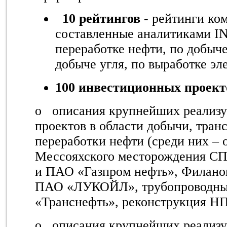
10 рейтингов
- рейтинги ко
составленные аналитиками
I
переработке нефти, по добыче
добыче угля, по выработке эл
100 инвестиционных проект
o
описания крупнейших реали
проектов в области добычи, тран
переработки нефти (среди них – 
Мессояхского месторождения С
и ПАО «Газпром нефть», Филано
ПАО «ЛУКОЙЛ», трубопроводны
«Транснефть», реконструкция НП
o
описания крупнейших реали