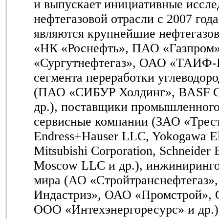
и выпускает инициативные иссле
нефтегазовой отрасли с 2007 го
являются крупнейшие нефтегазо
«НК «Роснефть», ПАО «Газпром
«Сургутнефтегаз», ОАО «ТАИФ-Н
сегмента переработки углеводор
(ПАО «СИБУР Холдинг», BASF Gro
др.), поставщики промышленного
сервисные компании (ЗАО «Трес
Endress+Hauser LLC, Yokogawa Ele
Mitsubishi Corporation, Schneider E
Moscow LLC и др.), инжиниринг
мира (АО «Стройтранснефтегаз
Индастриз», ОАО «Промстрой»,
ООО «Интехэнергоресурс» и др.)