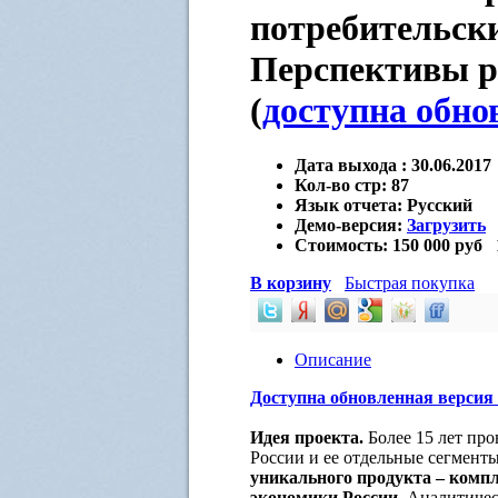
потребительск
Перспективы ра
(
доступна обно
Дата выхода :
30.06.2017
Кол-во стр:
87
Язык отчета:
Русский
Демо-версия:
Загрузить
Стоимость:
150 000 руб
В корзину
Быстрая покупка
Описание
Доступна обновленная версия
Идея проекта.
Более 15 лет пр
России и ее отдельные сегмент
уникального продукта – комп
экономики России.
Аналитическ