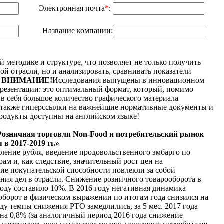
Электронная почта
*
:
Название компании:
 методике и структуре, что позволяет не только получить
й отрасли, но и анализировать, сравнивать показатели
.
ВНИМАНИЕ!
Исследования выпущены в инновационном
резентации: это оптимальный формат, который, помимо
 в себя большое количество графического материала
 а также гиперссылки на важнейшие нормативные документы и
родукты доступны на английском языке!
Розничная торговля Non-Food и потребительский рынок
в 2017-2019 гг.»
бление рубля, введение продовольственного эмбарго по
м и, как следствие, значительный рост цен на
ие покупательской способности повлекли за собой
ния дел в отрасли. Снижение розничного товарооборота в
оду составило 10%. В 2016 году негативная динамика
оборот в физическом выражении по итогам года снизился на
году темпы снижения РТО замедлились, за 5 мес. 2017 года
 на 0,8% (за аналогичный период 2016 года снижение