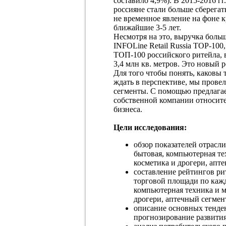
составило 4,9%). В 2015-2016 г
россияне стали больше сберегат
не временное явление на фоне к
ближайшие 3-5 лет.
Несмотря на это, выручка боль
INFOLine Retail Russia TOP-10
ТОП-100 российского ритейла,
3,4 млн кв. метров. Это новый 
Для того чтобы понять, каковы
ждать в перспективе, мы провел
сегменты. С помощью предлага
собственной компании относите
бизнеса.
Цели исследования:
обзор показателей отрасл
бытовая, компьютерная тех
косметика и дрогери, аптек
составление рейтингов ри
торговой площади по кажд
компьютерная техника и мо
дрогери, аптечный сегмент,
описание основных тенде
прогнозирование развития