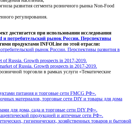
поведения населения;
огноза развития сегмента розничного рынка Non-Food
венного регулирования.
ект достигается при использовании исследования
d и потребительский рынок России. Перспективы
гими продуктами INFOLine по этой отрасли:
потребительский рынок России. Перспективы развития в
t of Russia. Growth prospects in 2017-2019.
arket of Russia. Growth prospects in 2017-2019.
 розничной торговли в рамках услуги «Тематические
дуктами питания и торговые сети FMCG РФ».
очных материалов, торговые сети DIY и товары для дома
рами для дома, сада и торговые сети DIY РФ».
ацевтической продукцией и аптечные сети РФ».
тических, гигиенических, хозяйственных товаров и бытовой