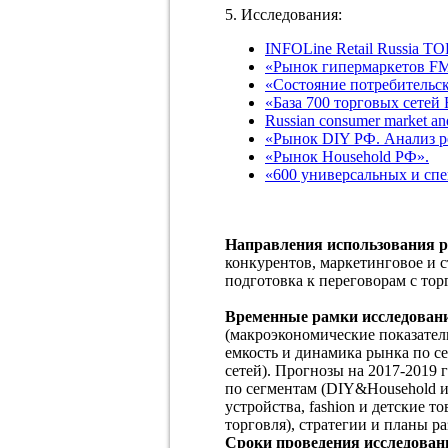
5. Исследования:
INFOLine Retail Russia ТO
«Рынок гипермаркетов F
«Состояние потребительс
«База 700 торговых сете
Russian consumer market and
«Рынок DIY РФ. Анализ р
«Рынок Household РФ».
«600 универсальных и спе
Направления использования р
конкурентов, маркетинговое и с
подготовка к переговорам с тор
Временные рамки исследован
(макроэкономические показател
емкость и динамика рынка по с
сетей). Прогнозы на 2017-2019 
по сегментам (DIY&Household и
устройства, fashion и детские т
торговля), стратегии и планы р
Сроки проведения исследован