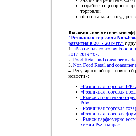
анализ потребительского 
разработка сценарного пр
торговли;
обзор и анализ государст
Высокий синергетический эфф
"Розничная торговля Non-Foo
развития в 2017-2019 гг."
с дру
1.
«Розничная торговля Food и 
2017-2019 гг.».
2.
Food Retail and consumer marke
3.
Non-Food Retail and consumer m
4. Регулярные обзоры новостей
новости»:
«Розничная торговля РФ».
«Розничная торговля про
«Рынок строительно-отдел
РФ».
«Розничная торговля това
«Розничная торговля фарм
«Рынок парфюмерно-косме
химии РФ и мира».