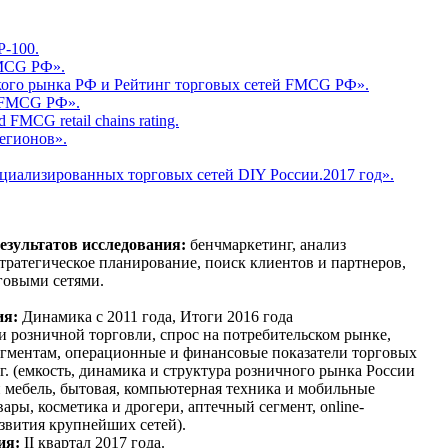
P-100.
MCG РФ».
кого рынка РФ и Рейтинг торговых сетей FMCG РФ».
й FMCG РФ».
 FMCG retail chains rating.
егионов».
циализированных торговых сетей DIY России.2017 год».
езультатов исследования:
бенчмаркетинг, анализ
тратегическое планирование, поиск клиентов и партнеров,
говыми сетями.
ия:
Динамика с 2011 года, Итоги 2016 года
и розничной торговли, спрос на потребительском рынке,
егментам, операционные и финансовые показатели торговых
гг. (емкость, динамика и структура розничного рынка России
 мебель, бытовая, компьютерная техника и мобильные
овары, косметика и дрогери, аптечный сегмент, online-
азвития крупнейших сетей).
ия:
II квартал 2017 года.