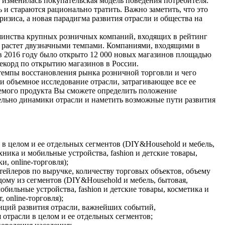
г. изменилась покупательская модель поведения потребителя:
ь и стараются рационально тратить. Важно заметить, что это
ризиса, а новая парадигма развития отрасли и общества на
шинства крупных розничных компаний, входящих в рейтинг
0, растет двузначными темпами. Компаниями, входящими в
 в 2016 году было открыто 12 000 новых магазинов площадью
рекорд по открытию магазинов в России.
 темпы восстановления рынка розничной торговли и чего
и объемное исследование отрасли, затрагивающее все ее
емого продукта Вы сможете определить положение
льно динамики отрасли и наметить возможные пути развития
и в целом и ее отдельных сегментов (DIY&Household и мебель,
ника и мобильные устройства, fashion и детские товары,
и, online-торговля);
тейлеров по выручке, количеству торговых объектов, объему
ому из сегментов (DIY&Household и мебель, бытовая,
бильные устройства, fashion и детские товары, косметика и
 online-торговля);
нций развития отрасли, важнейших событий,
 отрасли в целом и ее отдельных сегментов;