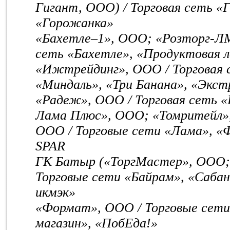
Гигант, ООО) / Торговая сеть «
«Горожанка»
«Бахетле–1», ООО; «Розторг-ЛМ
сеть «Бахетле», «Продуктовая л
«Ижтрейдинг», ООО / Торговая
«Миндаль», «Три Банана», «Экст
«Радеж», ООО / Торговая сеть 
Лама Плюс», ООО; «Томритейл»
ООО / Торговые сети «Лама», «
SPAR
ГК Батыр («ТоргМастер», ООО;
Торговые сети «Байрам», «Саба
икмэк»
«Формат», ООО / Торговые сет
магазин», «ПобЕда!»