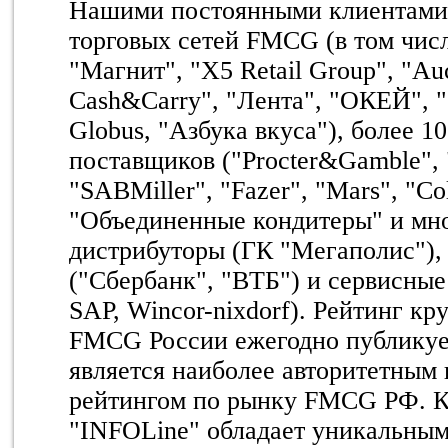
Нашими постоянными клиентами 
торговых сетей FMCG (в том чис
"Магнит", "X5 Retail Group", "A
Cash&Carry", "Лента", "ОКЕЙ", 
Globus, "Азбука вкуса"), более 1
поставщиков ("Procter&Gamble", "
"SABMiller", "Fazer", "Mars", "Co
"Объединенные кондитеры" и мно
дистрибуторы (ГК "Мегаполис"),
("Сбербанк", "ВТБ") и сервисные
SAP, Wincor-nixdorf). Рейтинг к
FMCG России ежегодно публикуе
является наиболее авторитетным
рейтингом по рынку FMCG РФ. К
"INFOLine" обладает уникальны