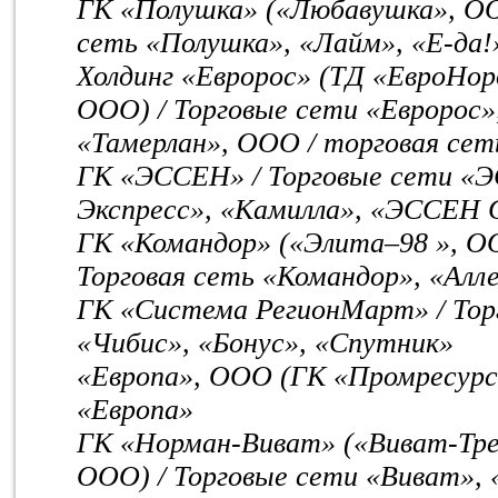
ГК «Полушка» («Любавушка», ООО
сеть «Полушка», «Лайм», «Е-да!
Холдинг «Евророс» (ТД «ЕвроНор
ООО) / Торговые сети «Евророс»,
«Тамерлан», ООО / торговая сет
ГК «ЭССЕН» / Торговые сети 
Экспресс», «Камилла», «ЭССЕН 
ГК «Командор» («Элита–98 », О
Торговая сеть «Командор», «Алл
ГК «Система РегионМарт» / Торг
«Чибис», «Бонус», «Спутник»
«Европа», ООО (ГК «Промресурс»
«Европа»
ГК «Норман-Виват» («Виват-Тре
ООО) / Торговые сети «Виват»,