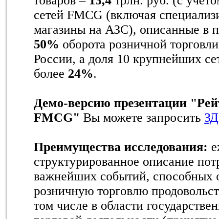
товаров –
13,4
трлн. руб. (с учет
сетей FMCG (включая специализ
магазины на АЗС), описанные в 
50%
оборота розничной торговли
России, а доля 10 крупнейших с
более
24%
.
Демо-версию презентации "Рей
FMCG"
Вы можете запросить
ЗД
Преимущества исследования:
е
структурированное описание пот
важнейших событий, способных о
розничную торговлю продовольст
том числе в области государстве