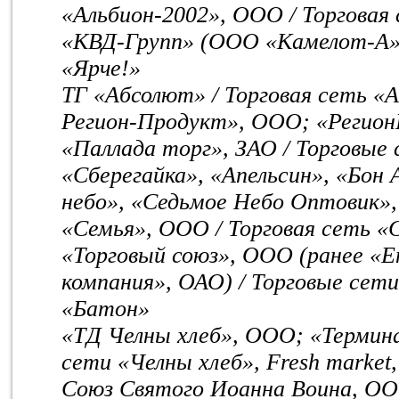
«Альбион-2002», ООО / Торговая
«КВД-Групп» (ООО «Камелот-А»)
«Ярче!»
ТГ «Абсолют» / Торговая сеть «
Регион-Продукт», ООО; «Регио
«Паллада торг», ЗАО / Торговые 
«Сберегайка», «Апельсин», «Бон
небо», «Седьмое Небо Оптовик»
«Семья», ООО / Торговая сеть «
«Торговый союз», ООО (ранее «Е
компания», ОАО) / Торговые сет
«Батон»
«ТД Челны хлеб», ООО; «Термина
сети «Челны хлеб», Fresh market
Союз Святого Иоанна Воина, ООО