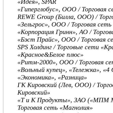
«Идея», SPAR
«Гиперглобус», ООО / Торговая с
REWE Group (Билла, ООО) / Торго
«Зельгрос», ООО / Торговая сеть 
«Корпорация Гринн», АО / Торгов
«Бэст Прайс», ООО / Торговая се
SPS Холдинг / Торговые сети «К
«Красное&Белое плюс»
«Ритм-2000», ООО / Торговая сет
«Вольный купец», «Тележка», «4 
«Экономика», «Разница»
ГК Кировский (Лев, ООО) / Торг
Кировский»
«Т и К Продукты», ЗАО («МПМ М
Торговая сеть «Магнолия»