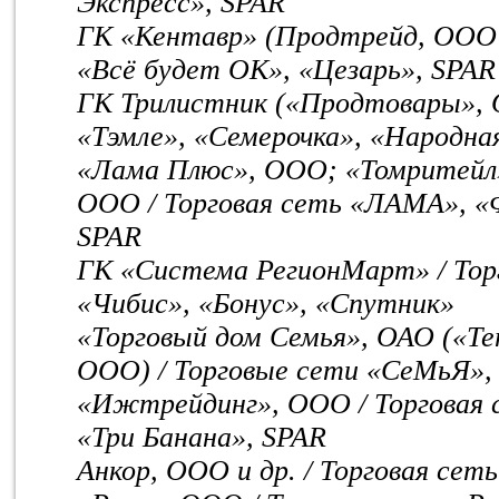
Экспресс», SPAR
ГК «Кентавр» (Продтрейд, ООО и
«Всё будет ОК», «Цезарь», SPAR
ГК Трилистник («Продтовары», 
«Тэмле», «Семерочка», «Народна
«Лама Плюс», ООО; «Томритейл
ООО / Торговая сеть «ЛАМА», «
SPAR
ГК «Система РегионМарт» / Торг
«Чибис», «Бонус», «Спутник»
«Торговый дом Семья», ОАО («Те
ООО) / Торговые сети «СеМьЯ»,
«Ижтрейдинг», ООО / Торговая
«Три Банана», SPAR
Анкор, ООО и др. / Торговая сет