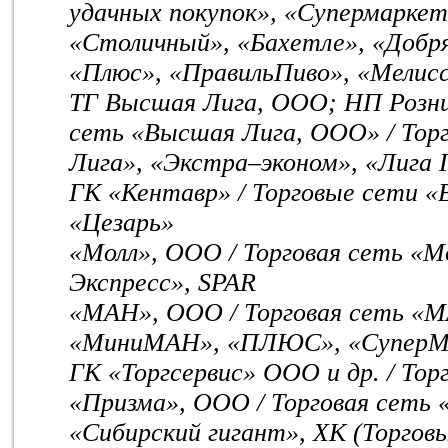
удачных покупок», «Супермаркет
«Столичный», «Бахетле», «Добря
«Плюс», «ПравильПиво», «Мелис
ТГ Высшая Лига, ООО; НП Розни
сеть «Высшая Лига, ООО» / Тор
Лига», «Экстра–эконом», «Лига Г
ГК «Кентавр» / Торговые сети «
«Цезарь»
«Молл», ООО / Торговая сеть «М
Экспресс», SPAR
«МАН», ООО / Торговая сеть «
«МиниМАН», «ПЛЮС», «Супер
ГК «Торгсервис» ООО и др. / То
«Призма», ООО / Торговая сеть 
«Сибирский гигант», ХК (Торгов