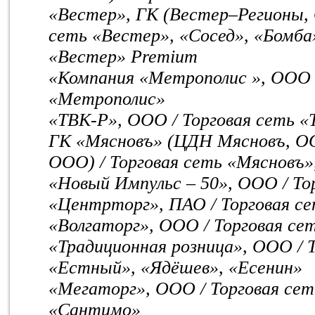
«Вестер», ГК (Вестер–Регионы, О
сеть «Вестер», «Сосед», «Бомба
«Вестер» Premium
«Компания «Метрополис », ООО /
«Метрополис»
«ТВК-Р», ООО / Торговая сеть «
ГК «Мясновъ» (ЦДН Мясновъ, О
ООО) / Торговая сеть «Мясновъ
«Новый Импульс – 50», ООО / То
«Центрторг», ПАО / Торговая с
«Волгаторг», ООО / Торговая се
«Традиционная розница», ООО / 
«Естный», «Ядёшев», «Есенин»
«Мегаторг», ООО / Торговая се
«Сантимо»