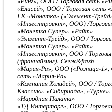
«Ринг», ООО / Торговая сеть «Ри
«Елисей», ООО / Торговая сеть 
ГК «Монетка» («Элемент-Трейд
«Инвестпроект», ООО) /Торговы
«Монетка Супер», «Райт»
«Элемент-Трейд», ООО / Торгов
«Монетка Супер», «Райт»
«Инвестпроект», ООО / Торговы
(франчайзинг), Свеж&fresh
«Мария-Ра», ООО («Розница-1», О
сеть «Мария-Ра»
«Компания Холидей», ООО / Торг
Классик», «Сибириада», «Турне»,
«Народная Палата»
«ТД Интерторг», ООО / Торгова