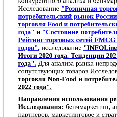
конкурентного анализа и бенчмар
Исследование
"Розничная торго
потребительский рынок России
торговля Food и потребительск
года"
и
"Состояние потребител
Рейтинг торговых сетей FMCG 
годов"
,
исследование
"INFOLine 
Итоги 2020 года. Тенденции 202
года"
.
Для анализа рынка непрод
сопутствующих товаров Исследо
торговля Non-Food и потребит
2022 года"
.
Направления использования ре
Исследования:
бенчмаркетинг, а
партнеров, маркетинговое и стра