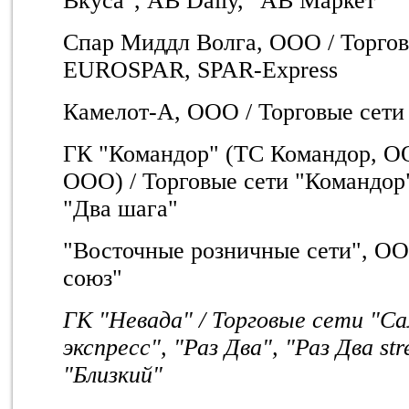
Вкуса", AB Daily, "АВ Маркет"
Спар Миддл Волга, ООО / Торгов
EUROSPAR, SPAR-Express
Камелот-А, ООО / Торговые сети
ГК "Командор" (ТС Командор, О
ООО) / Торговые сети "Командор
"Два шага"
"Восточные розничные сети", О
союз"
ГК "Невада" / Торговые сети "С
экспресс", "Раз Два", "Раз Два st
"Близкий"