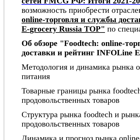
сетей FMCG РФ: Итоги 2021-202
возможность приобрести отрасле
online-торговля и службы дост
E
-
grocery
Russia
TOP
"
по специ
Об обзоре "
Foodtech
:
online
-тор
доставки и рейтинг
INFOLine
E
Методология и динамика рынка o
питания
Товарные границы рынка foodtech
продовольственных товаров
Структура рынка foodtech и рынк
продовольственных товаров
Динамика и прогноз рынка onlin