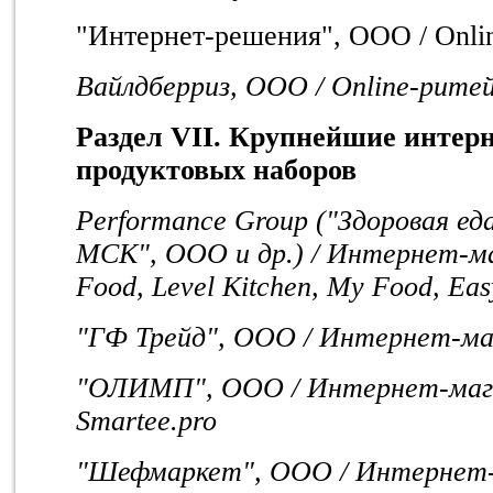
"Интернет-решения", ООО / Onli
Вайлдберриз, ООО / Online-ритей
Раздел VI
I
. Крупнейшие интер
продуктовых наборов
Performance Group ("
Здоровая
ед
МСК
",
ООО
и
др
.) /
Интернет
-
м
Food, Level Kitchen, My Food, Ea
"ГФ Трейд", ООО / Интернет-ма
"ОЛИМП", ООО / Интернет-магаз
Smartee.pro
"Шефмаркет", ООО / Интернет