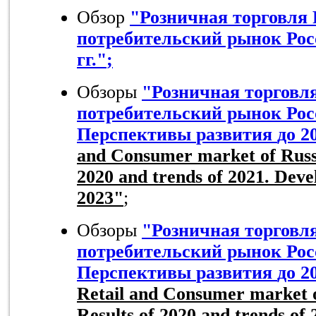
Обзор
"Розничная торговля 
потребительский рынок Росс
гг."
;
Обзоры
"Розничная торговля
потребительский рынок Рос
Перспективы
развития
до
2
and Consumer market of Russi
2020 and trends of 202
1
. Deve
202
3
"
;
Обзоры
"Розничная торговл
потребительский рынок Рос
Перспективы
развития
до
2
Retail and Consumer market o
Results of 20
20
and trends of 