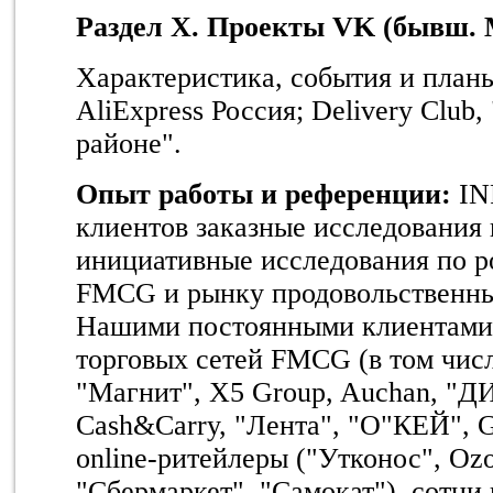
Раздел
X
. Проекты
VK
(бывш.
Характеристика, события и планы
AliExpress Россия; Delivery Club,
районе".
Опыт работы и референции:
IN
клиентов заказные исследования 
инициативные исследования по р
FMCG и рынку продовольственных
Нашими постоянными клиентами 
торговых сетей FMCG (в том чис
"Магнит", X5 Group, Auchan, "Д
Cash&Carry, "Лента", "О"КЕЙ", G
online-ритейлеры ("Утконос", Ozo
"Сбермаркет", "Самокат"), сотни