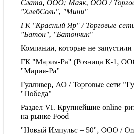
Слата, ООО; Маяк, ООО / Торго
"ХлебСоль", "Мини"
ГК "Красный Яр" / Торговые сет
"Батон", "Батончик"
Компании, которые не запустили
ГК "Мария-Ра" (Розница К-1, ООО
"Мария-Ра"
Гулливер, АО / Торговые сети "Гу
"Победа"
Раздел VI. Крупнейшие online-р
на рынке Food
"Новый Импульс – 50", ООО / On