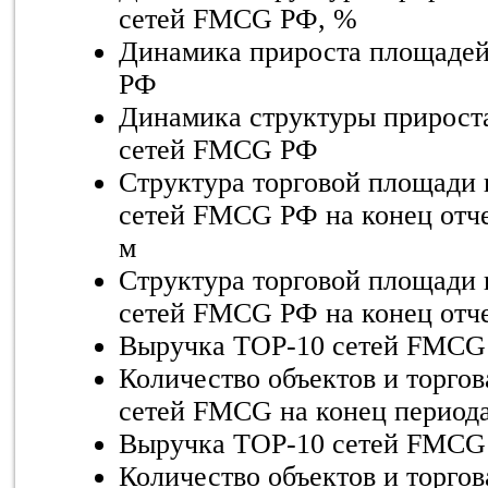
сетей
FMCG
РФ, %
Динамика прироста площаде
РФ
Динамика структуры прирос
сетей
FMCG
РФ
Структура торговой площади
сетей FMCG РФ на конец отчет
м
Структура торговой площади
сетей FMCG РФ на конец отче
Выручка
TOP
-10 сетей
FMCG
Количество объектов и торго
сетей
FMCG
на конец период
Выручка
TOP
-10 сетей
FMCG
Количество объектов и торго