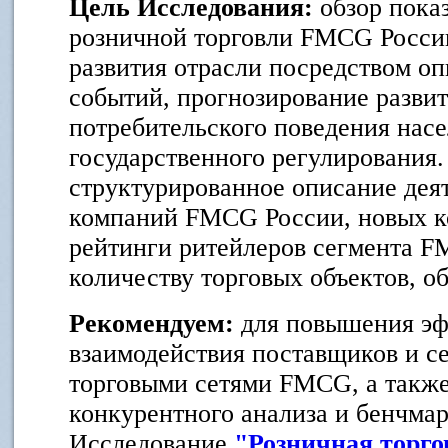
Цель Исследования:
обзор пока
розничной торговли FMCG России
развития отрасли посредством о
событий, прогнозирование развит
потребительского поведения насе
государственного регулирования.
структурированное описание де
компаний FMCG России, новых к
рейтинги ритейлеров сегмента F
количеству торговых объектов, о
Рекомендуем:
для повышения э
взаимодействия поставщиков и с
торговыми сетями FMCG, а также
конкурентного анализа и бенчмар
Исследование
"Розничная торго