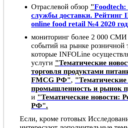
Отраслевой обзор
"
Foodtech
службы доставки. Рейтинг
I
online food retail №4 2020
год
мониторинг более 2 000 СМИ
событий на рынке розничной
которые INFOLine осуществля
услуги
"
Тематические новос
торговля продуктами питани
FMCG РФ"
,
"Тематические
промышленность и рынок п
и
"Тематические новости: Р
РФ"
.
Если, кроме готовых Исследован
интересуют дополнительные темы