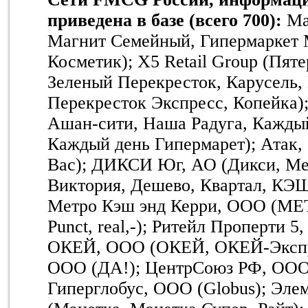
приведена в базе (всего 700):
Магнит, ПАО (Магнит, Магнит Семейный, Гипермаркет Магнит, Магнит Косметик); X5 Retail Group (Пятерочка, Перекресток, Зеленый Перекресток, Карусель, Перекресток Гипер, Перекресток Экспресс, Копейка); Ашан, ООО (Ашан, Ашан-сити, Наша Радуга, Каждый день, Мой Ашан, Каждый день Гипермарет); Атак, ООО (Атак, В шаге от Вас); ДИКСИ Юг, АО (Дикси, Мегамарт, Минимарт, Виктория, Дешево, Квартал, КЭШ); Лента, ООО (Лента); Метро Кэш энд Керри, ООО (METRO C&C, METRO Punct, real,-); Ритейл Проперти 5, ООО (METRO C&C); ОКЕЙ, ООО (ОКЕЙ, ОКЕЙ-Экспресс); Фреш маркет, ООО (ДА!); ЦентрСоюз РФ, ООО (Центросоюз); Гиперглобус, ООО (Globus); Элемент-Трейд, ООО (Монетка, Монетка Супер, Райт); ТД Интерторг, ООО (Народная 7Я, Идея, Норма, SPAR, SPAR Express); Бэст Прайс, ООО (Fix Price); Торгсервис 124, ООО и др. (Светофор); Билла, ООО (Billa); Седьмой Континент, ОАО (НАШ, Седьмой Континент); Союз Святого Иоанна Воина, ООО (Верный); Зельгрос, ООО (Selgros Cash & Carry); Призма, ООО (Prisma); Заодно, ООО (Заодно); Почта России, ФГУП (Почта России (торговые точки в почтовых отделениях)); Евроторг-Запад, ООО (Евроопт); Железнодорожная торговая компания, АО (Железнодорожная торговая компания); Стокманн, АО (Стокманн); Городской супермаркет, ООО (Азбука Вкуса, SPAR, Энотека, АВ МАРКЕТ, АВ Daily ); Корпорация Гринн, АО (Линия); Ритм-2000, ООО (Тверской купец, Вольный купец, Тележка, Разница, Апельсин, 4 сезона); Т и К Продукты, ЗАО (Магн