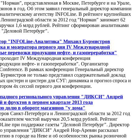
"Норман", представленная в Москве, Петербурге и на Урале,
азинов в год. Об этом заявил генеральный директор компании
налитическому агентству INFOLine. В рейтинге крупнейших
 Ленинградской области за 2012 год "Норман" занимает 62
выручки 1,6 млрд рублей. Рейтинг сформирован аналитиками
ы "Деловой Петербург".
тор "INFOLine-Аналитика" Михаил Бурмистров
ика и модератора первого дня IV Международной
е перевозки продукции нефте- и газопереработки"
 проходит IV Международная конференция
одукции нефте- и газопереработки". Организатор
nference. В рамках конференции Генеральный директор
Бурмистров не только представил содержательный доклад
х цистерн и цистерн для СУГ: динамика и прогноз спроса и
тором 4х сессий первого дня конференции.
ападного регионального управления "ДИКСИ" Андрей
 и фруктов в первом квартале 2013 года
ю долю в обороте магазинов "у дома"
ров Санкт-Петербурга и Ленинградской области за 2012 год
показателем чистой выручки 20,5 млрд рублей. Рейтинг
Line при поддержке газеты "Деловой Петербург". Директор
го управления "ДИКСИ" Андрей Нор-Аревян рассказал
итию в городе на Неве и об особенностях рынка розничной