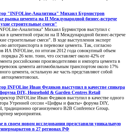
тор "INFOLine-Аналитика" Михаил Бурмистров
ке рынка цемента на II Международной бизнес-встрече
Сухие строительные смеси"
"INFOLine-Аналитика" Михаил Бурмистров выступил с
ки в цементной отрасли на II Международной бизнес-встрече
хие строительные смеси". В ходе выступления эксперт
ю автотранспорта в перевозке цемента. Так, согласно
ов ИА INFOLine, по итогам 2012 года совокупный объем
 порядка 26 млн. тонн, что составляет около 42% от
емента российскими производителями и импорта цемента в
перевозок цемента автомобильным транспортом около 17%
нного цемента, остальную же часть представляют собой
 автоцементовозах.
ор INFOLine Иван Федяков выступил в качестве спикера
форума DIY, Household & Garden Centres Retail
директор INFOLine Иван Федяков выступил в качестве одного
тора Утренней сессии «Цифры и факты» форума DIY,
ail, традиционно организуемого B2B Conference Group.
ртнер мероприятия.
e в своем новом исследовании представили уникальную
 гипермаркетов в 27 регионах РФ