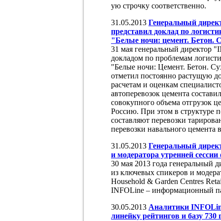
ую строчку соответственно.
31.05.2013
Генеральный дирек
представил доклад по логисти
"Белые ночи: цемент. Бетон. 
31 мая генеральный директор 
докладом по проблемам логисти
"Белые ночи: Цемент. Бетон. Су
отметил постоянно растущую дол
расчетам и оценкам специалист
автоперевозок цемента составил
совокупного объема отгрузок ц
Россию. При этом в структуре 
составляют перевозки тарирова
перевозки навального цемента в
31.05.2013
Генеральный директ
и модератора утренней сессии 
30 мая 2013 года генеральный 
из ключевых спикеров и модера
Household & Garden Centres Ret
INFOLine – информационный па
30.05.2013
Аналитики INFOLin
линейку рейтингов и базу 730