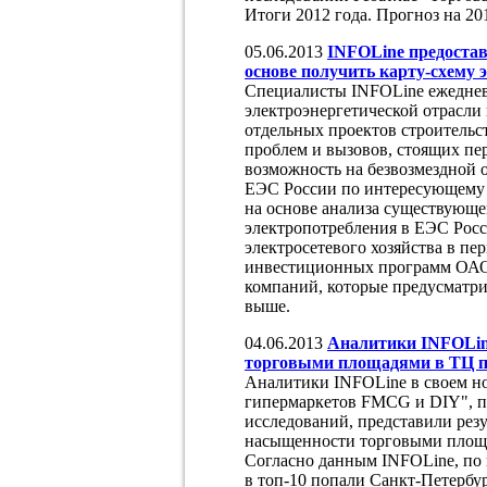
Итоги 2012 года. Прогноз на 20
05.06.2013
INFOLine предостав
основе получить карту-схему э
Специалисты INFOLine ежеднев
электроэнергетической отрасли
отдельных проектов строительс
проблем и вызовов, стоящих пе
возможность на безвозмездной 
ЕЭС России по интересующему 
на основе анализа существующе
электропотребления в ЕЭС Росс
электросетевого хозяйства в пе
инвестиционных программ ОАО
компаний, которые предусматри
выше.
04.06.2013
Аналитики INFOLine
торговыми площадями в ТЦ по
Аналитики INFOLine в своем но
гипермаркетов FMCG и DIY", п
исследований, представили резу
насыщенности торговыми площа
Согласно данным INFOLine, по и
в топ-10 попали Санкт-Петербу