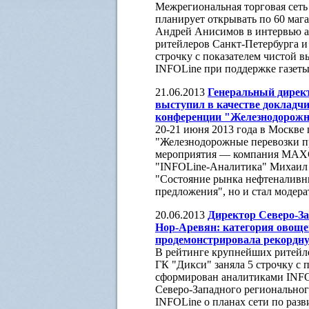
Межрегиональная торговая сеть 
планирует открывать по 60 маг
Андрей Анисимов в интервью а
ритейлеров Санкт-Петербурга и
строчку с показателем чистой 
INFOLine при поддержке газет
21.06.2013
Генеральный дирек
выступил в качестве докладч
конференции "Железнодорожны
20-21 июня 2013 года в Москве
"Железнодорожные перевозки пр
мероприятия — компания MAXCo
"INFOLine-Аналитика" Михаил 
"Состояние рынка нефтеналивны
предложения", но и стал модера
20.06.2013
Директор Северо-З
Нор-Аревян: категория овощей
продемонстрировала рекордну
В рейтинге крупнейших ритейле
ГК "Дикси" заняла 5 строчку с 
сформирован аналитиками INFO
Северо-Западного регионально
INFOLine о планах сети по разв