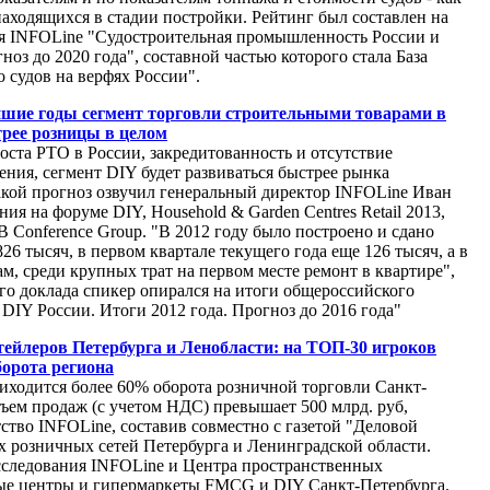
находящихся в стадии постройки. Рейтинг был составлен на
ия INFOLine "Судостроительная промышленность России и
ноз до 2020 года", составной частью которого стала База
о судов на верфях России".
шие годы сегмент торговли строительными товарами в
трее розницы в целом
оста РТО в России, закредитованность и отсутствие
ения, сегмент DIY будет развиваться быстрее рынка
акой прогноз озвучил генеральный директор INFOLine Иван
ия на форуме DIY, Household & Garden Centres Retail 2013,
 Conference Group. "В 2012 году было построено и сдано
26 тысяч, в первом квартале текущего года еще 126 тысяч, а в
ам, среди крупных трат на первом месте ремонт в квартире",
го доклада спикер опирался на итоги общероссийского
DIY России. Итоги 2012 года. Прогноз до 2016 года"
ейлеров Петербурга и Ленобласти: на ТОП-30 игроков
борота региона
ходится более 60% оборота розничной торговли Санкт-
бъем продаж (с учетом НДС) превышает 500 млрд. руб,
ство INFOLine, составив совместно с газетой "Деловой
 розничных сетей Петербурга и Ленинградской области.
сследования INFOLine и Центра пространственных
вые центры и гипермаркеты FMCG и DIY Санкт-Петербурга.