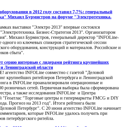
оборудования в 2012 году составил 7,7%: генеральный
ка" Михаил Бурмистров на форуме "Электротехника.
рамках выставки "Электро 2013" впервые состоялся
Электротехника. Бизнес-Стратегия 2013". Организатором
я". Михаил Бурмистров, генеральный директор "INFOLine-
е одного из ключевых спикеров стратегической сессии
кого оборудования, конструкций и материалов. Российские и
нков сбыта".
ет серию интервью с лидерами рейтинга крупнейших
 и Ленинградской области
 агентство INFOLine совместно с газетой "Деловой
инг крупнейших ритейлеров Петербурга и Ленинградской
тинга в INFOLine проанализировали операционные и
00 розничных сетей. Первичная выборка была сформирована
еестра, а также исследования INFOLine и Центра
й "Геоатлас "Торговые центры и гипермаркеты FMCG и DIY
ода. Прогноз на 2013 год". Итоги рейтинга были
"Деловой Петербург". С 20 июня агентство INFOLine начинает
омментариев, которые INFOLine удалось получить при
ов петербургского ритейла.