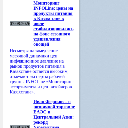
Мониторинг
INFOLine: цены на
продукты питания
в Казахстане в
07.08.2026
июле
стабилизировались
на фоне сезонного
удешевления
овощей
Несмотря на замедление
месячной динамики цен,
инфляционное давление на
рынок продуктов питания в
Казахстане остается высоким,
отмечают эксперты рабочей
группы INFOLine «Мониторинг
ассортимента и цен ритейлеров
Казахстана».
Иван Федяков – о
розничной торговле
ЕАЭС и
Центральной Азии:
рекорд
07.08.2026
Узбекистана,