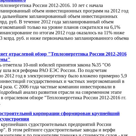
лоэнергетика России 2012-2016. 10 лет с начала
планированный объем инвестиционных программ на 2012 год
но в дальнейшем запланированный объем инвестиционных
лрд. руб. В течение 2012 года запланированный объем
окомпаний только на уровне планов сократился на 6,1%
 финансирование по итогам 2012 года оказалось на 11% ниже
,3 млрд. руб. и ниже первоначально запланированного объема
яет отраслевой обзор "Теплоэнергетика России 2012-2016
ормы"
ль отметила 10-ний юбилей принятия закона №35 "Об
му шла вся реформа РАО ЕЭС России. По подсчетам
по 2012 год в электроэнергетику было вложено примерно 5,9
м инвестиций государственных и частных энергокомпаний в
 4 раза. С 2006 года частные компании инвестировали в
Подробный анализ развития отрасли на современном этапе
 отраслевом обзоре "Теплоэнергетика России 2012-2016 гг.
.
достроительной корпорации сформирован крупнейший
 судостроения
 крупнейших судостроительных предприятий России
Тор". В этом рейтинге судостроительные заводы и верфи
азателям и по показателям тоннажа и стоимости судов - как