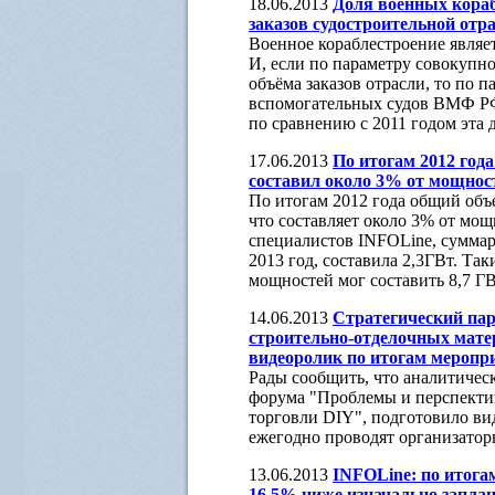
18.06.2013
Доля военных кораб
заказов судостроительной отр
Военное кораблестроение являе
И, если по параметру совокупно
объёма заказов отрасли, то по 
вспомогательных судов ВМФ РФ
по сравнению с 2011 годом эта 
17.06.2013
По итогам 2012 год
составил около 3% от мощнос
По итогам 2012 года общий объ
что составляет около 3% от мо
специалистов INFOLine, суммар
2013 год, составила 2,3ГВт. Та
мощностей мог составить 8,7 Г
14.06.2013
Стратегический па
строительно-отделочных мате
видеоролик по итогам меропри
Рады сообщить, что аналитическ
форума "Проблемы и перспекти
торговли DIY", подготовило в
ежегодно проводят организатор
13.06.2013
INFOLine: по итога
16,5% ниже изначально запла