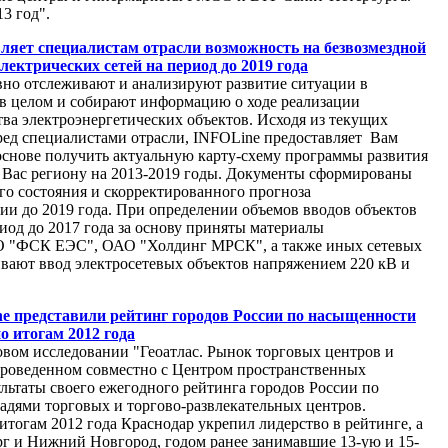
13 год".
ляет специалистам отрасли возможность на безвозмездной
лектрических сетей на период до 2019 года
но отслеживают и анализируют развитие ситуации в
 в целом и собирают информацию о ходе реализации
тва электроэнергетических объектов. Исходя из текущих
ред специалистами отрасли, INFOLine предоставляет Вам
основе получить актуальную карту-схему программы развития
Вас региону на 2013-2019 годы. Документы сформированы
го состояния и скорректированного прогноза
ии до 2019 года. При определении объемов вводов объектов
риод до 2017 года за основу приняты материалы
 "ФСК ЕЭС", ОАО "Холдинг МРСК", а также иных сетевых
вают ввод электросетевых объектов напряжением 220 кВ и
 представили рейтинг городов России по насыщенности
 итогам 2012 года
вом исследовании "Геоатлас. Рынок торговых центров и
роведенном совместно с Центром пространственных
льтаты своего ежегодного рейтинга городов России по
дями торговых и торгово-развлекательных центров.
тогам 2012 года Краснодар укрепил лидерство в рейтинге, а
рг и Нижний Новгород, годом ранее занимавшие 13-ую и 15-