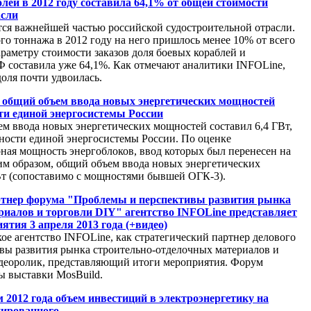
лей в 2012 году составила 64,1% от общей стоимости
асли
тся важнейшей частью российской судостроительной отрасли.
го тоннажа в 2012 году на него пришлось менее 10% от всего
параметру стоимости заказов доля боевых кораблей и
 составила уже 64,1%. Как отмечают аналитики INFOLine,
доля почти удвоилась.
а общий объем ввода новых энергетических мощностей
ти единой энергосистемы России
ем ввода новых энергетических мощностей составил 6,4 ГВт,
щности единой энергосистемы России. По оценке
ная мощность энергоблоков, ввод которых был перенесен на
ким образом, общий объем ввода новых энергетических
Вт (сопоставимо с мощностями бывшей ОГК-3).
ртнер форума "Проблемы и перспективы развития рынка
риалов и торговли DIY" агентство INFOLine представляет
ятия 3 апреля 2013 года (+видео)
ое агентство INFOLine, как стратегический партнер делового
вы развития рынка строительно-отделочных материалов и
идеоролик, представляющий итоги мероприятия. Форум
ы выставки MosBuild.
м 2012 года объем инвестиций в электроэнергетику на
нированного