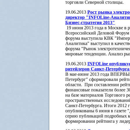
торговли Северной столицы.
19.06.2013
Рост рынка электро
директор "INFOLine-Аналити
Бизнес-стратегия 2013"
19 июня 2013 года в Москве в 
Всероссийский Деловой Форум "
форума выступила КВК "Импери
Аналитика" выступил в качеств
форума "Рынок электротехничес
мировые тенденции. Анализ ры
19.06.2013
INFOLine опублику
ритейлеров Санкт-Петербурга
В мае-июне 2013 года ВПЕРВЫЕ!
Петербург" сформировали рейт
области. При составлении рей
финансовые показатели более 3
на базе материалов Торгового р
пространственных исследовани
Санкт-Петербурга. Итоги 2012 г
опубликованы 6 июня в газете 
серию публикаций подробных к
формировании рейтинга у лидер