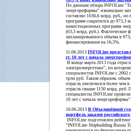
По данным обзора INFOLine "Теп
энергореформы" изначально за
составлял 1036,6 млрд. руб., 
программ сократился до 973,3 м
инвестиционных программ энерг
(63,3 млрд. руб.). Фактическое
запланированного объема в 973
финансирования на 16,5%.
11.06.2013
INFOLine представл
гг. 10 лет с начала энергореф
В конце марта 2013 года отрас
электроэнергетике", по которо
специалистов INFOLine c 2002 
трлн руб. Таким образом, объе
отрасль увеличился более чем в
отрасль свыше 1150 млрд. руб. 
специалисты INFOLine провели в
10 лет с начала энергореформы"
10.06.2013
В Объединённой су
портфель заказов российского
INFOLine подготовлен рейтинг
"INFOLine Shipbuilding Russia 
ранжируются по финансовым пок