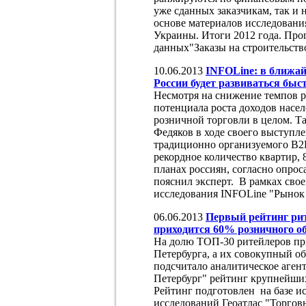
уже сданных заказчикам, так и 
основе материалов исследован
Украины. Итоги 2012 года. Прог
данных"Заказы на строительств
10.06.2013
INFOLine: в ближай
России будет развиваться быс
Несмотря на снижение темпов р
потенциала роста доходов насел
розничной торговли в целом. Т
Федяков в ходе своего выступлен
традиционно организуемого B2B
рекордное количество квартир, 8
планах россиян, согласно опрос
пояснил эксперт. В рамках свое
исследования INFOLine "Рынок 
06.06.2013
Первый рейтинг рит
приходится 60% розничного о
На долю ТОП-30 ритейлеров при
Петербурга, а их совокупный о
подсчитало аналитическое агент
Петербург" рейтинг крупнейших
Рейтинг подготовлен на базе и
исследований Геоатлас "Торго