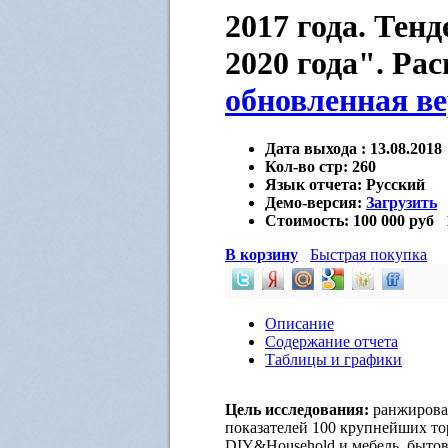
2017 года. Тенд
2020 года". Ра
обновленная в
Дата выхода :
13.08.2018
Кол-во стр:
260
Язык отчета:
Русский
Демо-версия:
Загрузить
Стоимость:
100 000 руб
В корзину
Быстрая покупка
Описание
Содержание отчета
Таблицы и графики
Цель исследования:
ранжирова
показателей 100 крупнейших то
DIY&Household и мебель, бытов