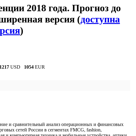
енции 2018 года. Прогноз до
сширенная версия (
доступна
ерсия
)
1217
USD
1054
EUR
ние и сравнительный анализ операционных и финансовых
рговых сетей России в сегментах FMCG, fashion,
ая и компьютерная техника и мобильные устройства, аптеки,