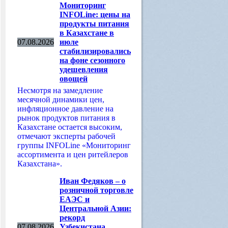
Мониторинг
INFOLine: цены на
продукты питания
в Казахстане в
07.08.2026
июле
стабилизировались
на фоне сезонного
удешевления
овощей
Несмотря на замедление
месячной динамики цен,
инфляционное давление на
рынок продуктов питания в
Казахстане остается высоким,
отмечают эксперты рабочей
группы INFOLine «Мониторинг
ассортимента и цен ритейлеров
Казахстана».
Иван Федяков – о
розничной торговле
ЕАЭС и
Центральной Азии:
рекорд
07.08.2026
Узбекистана,