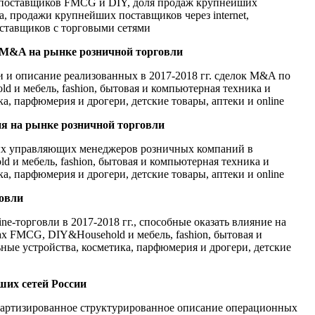
поставщиков FMCG и DIY, доля продаж крупнейших
а, продажи крупнейших поставщиков через internet,
ставщиков с торговыми сетями
 M&A на рынке розничной торговли
 и описание реализованных в 2017-2018 гг. сделок M&A по
 и мебель, fashion, бытовая и компьютерная техника и
а, парфюмерия и дрогери, детские товары, аптеки и online
ия на рынке розничной торговли
ых управляющих менеджеров розничных компаний в
 и мебель, fashion, бытовая и компьютерная техника и
а, парфюмерия и дрогери, детские товары, аптеки и online
говли
ne-торговли в 2017-2018 гг., способные оказать влияние на
тах FMCG, DIY&Household и мебель, fashion, бытовая и
ные устройства, косметика, парфюмерия и дрогери, детские
ших сетей России
дартизированное структурированное описание операционных