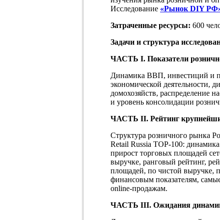
Исследование
«Рынок DIY РФ
Затраченные ресурсы:
600 чело
Задачи и структура исследова
ЧАСТЬ I. Показатели розничн
Динамика ВВП, инвестиций и п
экономической деятельности, д
домохозяйств, распределение на
и уровень консолидации рознич
ЧАСТЬ
II.
Рейтинг
крупнейш
Структура розничного рынка Ро
Retail Russia TOP-100: динамик
прирост торговых площадей сет
выручке, ранговый рейтинг, ре
площадей, по чистой выручке, 
финансовым показателям, самые
online-продажам.
ЧАСТЬ
III
. Ожидания динами