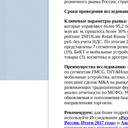
розничного рынка России, стра
Сроки проведения исследован
Ключевые параметры рынка:
которые управляют более 95,2 
млн кв. м, пришлось более 36% 
рейтинг INFOLine Retail Russia 
руб. без учета НДС. По итогам 
представлены 7 сегментов розн
(19), БиКТ и мобильные устройс
товары (3), косметика и дрогери 
Преимущества исследования:
по сегментам FMCG, DIY&Househ
мобильные устройства, аптеки,
описание сделок M&A на рынке 
развивающих традиционные фор
анализ отчетности по МСФО, УО
обновляемая и пополняемая баз
направлениям торговли.
Рекомендуем:
для более подро
используйте Исследование
«
Роз
России. Итоги 2017 года»
и
Ана
изучения рынка розничной и оп