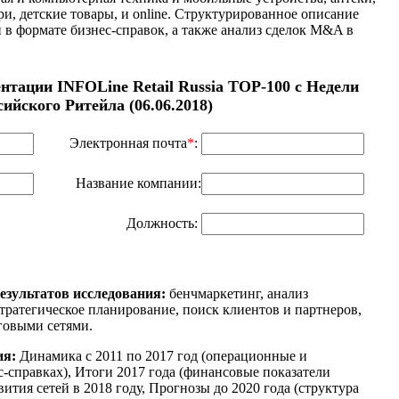
и, детские товары, и online. Структурированное описание
 в формате бизнес-справок, а также анализ сделок M&A в
ентации INFOLine Retail Russia TOP-100 с Недели
сийского Ритейла (06.06.2018)
Электронная почта
*
:
Название компании:
Должность:
езультатов исследования:
бенчмаркетинг, анализ
тратегическое планирование, поиск клиентов и партнеров,
говыми сетями.
ия:
Динамика с 2011 по 2017 год (операционные и
-справках), Итоги 2017 года (финансовые показатели
вития сетей в 2018 году, Прогнозы до 2020 года (структура