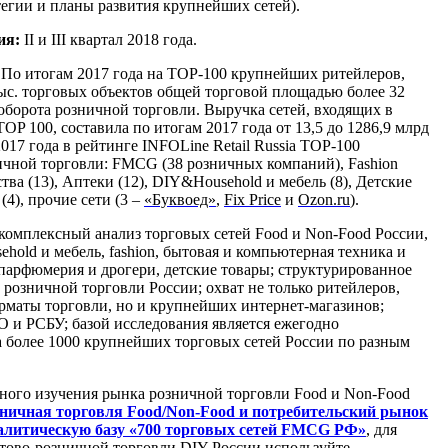
тегии и планы развития крупнейших сетей).
ия:
II и III квартал 2018 года.
По итогам 2017 года на TOP-100 крупнейших ритейлеров,
тыс. торговых объектов общей торговой площадью более 32
оборота розничной торговли. Выручка сетей, входящих в
TOP 100, составила по итогам 2017 года от 13,5 до 1286,9 млрд
2017 года в рейтинге INFOLine Retail Russia TOP-100
ичной торговли: FMCG (38 розничных компаний), Fashion
тва (13), Аптеки (12), DIY&Household и мебель (8), Детские
(4), прочие сети (3 –
«Буквоед»
,
Fix Price
и
Ozon.ru
).
комплексный анализ торговых сетей Food и Non-Food России,
old и мебель, fashion, бытовая и компьютерная техника и
 парфюмерия и дрогери, детские товары; структурированное
розничной торговли России; охват не только ритейлеров,
маты торговли, но и крупнейших интернет-магазинов;
 и РСБУ; базой исследования является ежегодно
а более 1000 крупнейших торговых сетей России по разным
бного изучения рынка розничной торговли Food и Non-Food
ничная торговля Food
/
Non-
Food и потребительский рынок
литическую базу «700 торговых сетей FMCG РФ»
, для
тово-розничной торговли DIY России используйте