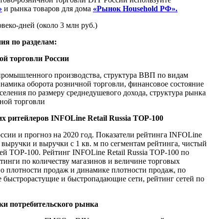
»
и рынка товаров для дома
«
Рынок Household РФ».
веко-дней (около 3 млн руб.)
ния по разделам:
ой торговли России
ромышленного производства, структура ВВП по видам
инамика оборота розничной торговли, финансовое состояние
селения по размеру среднедушевого дохода, структура рынка
ной торговли
их
ритейлеров
INFOLine Retail Russia TOP-100
ссии и прогноз на 2020 год. Показатели рейтинга INFOLine
а выручки и выручки с 1 кв. м по сегментам рейтинга, чистый
ей TOP-100. Рейтинг INFOLine Retail Russia TOP-100 по
йтинги по количеству магазинов и величине торговых
по плотности продаж и динамике плотности продаж, по
 быстрорастущие и быстропадающие сети, рейтинг сетей по
ки потребительского рынка