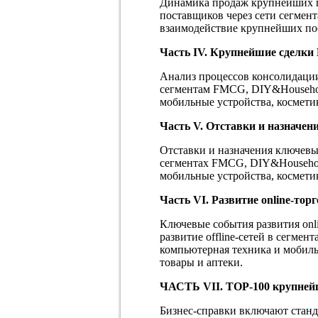
Динамика продаж крупнейших 
поставщиков через сети сегмент
взаимодействие крупнейших по
Часть
IV
. Крупнейшие сделки
Анализ процессов консолидации
сегментам FMCG, DIY&Household
мобильные устройства, косметик
Часть V. Отставки и назначен
Отставки и назначения ключев
сегментах FMCG, DIY&Household
мобильные устройства, косметик
Часть V
I
. Развитие online-тор
Ключевые события развития onli
развитие offline-сетей в сегмен
компьютерная техника и мобиль
товары и аптеки.
ЧАСТЬ
VII
.
TOP
-100 крупней
Бизнес-справки включают стан