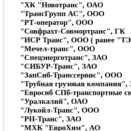
"ХК "Новотранс", ОАО
"ТрансГрупп АС", ООО
"РТ-оператор", ООО
"Совфрахт-Совмортранс", ГК
"ИСР Транс", ООО ( ранее "Т
"Мечел-транс", ООО
"Спецэнерготранс", ЗАО
"СИБУР-Транс", ЗАО
"ЗапСиб-Транссервис", ООО
"Трубная грузовая компания",
"Евросиб СПб-транспортные с
"Уралкалий", ОАО
"Лукойл-Транс", ООО
"РН-Транс", ЗАО
"МХК "ЕвроХим", АО