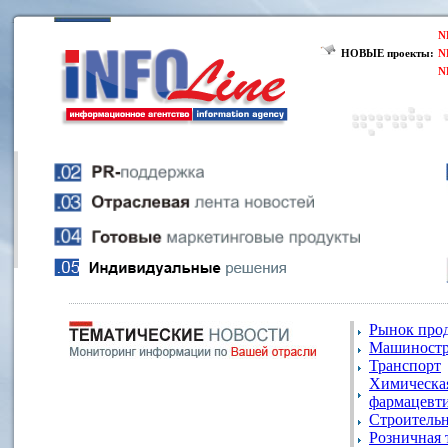
N
НОВЫЕ проекты:
N
N
Рынок про
Машиностр
Транспорт
Химическа
фармацевти
Строитель
Розничная 