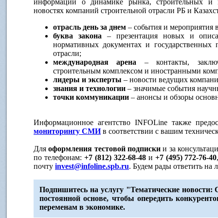
информации о динамике рынка, строительных и 
новостях компаний строительной отрасли РБ и Казахс
отрасль день за днем
– события и мероприятия в
буква закона
– презентация новых и описа
нормативных документах и государственных п
отрасли;
международная арена
– контакты, заклю
строительным комплексом и иностранными ком
лидеры и эксперты
– новости ведущих компани
знания и технологии
– значимые события научн
точки коммуникации
– анонсы и обзоры основ
Информационное агентство INFOLine также предо
мониторингу СМИ
в соответствии с вашим техничес
Для
оформления тестовой подписки
и за консультац
по телефонам:
+7 (812) 322-68-48
и
+7 (495) 772-76-40
почту
invest@infoline.spb.ru
. Будем рады ответить на
Подпишитесь на услугу "Тематические новости: 
постоянной основе, чтобы опередить конкурент
переменам в экономике.