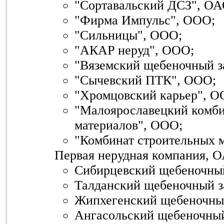
"Сортавальский ДСЗ", ОА
"Фирма Импульс", ООО;
"Сильницы", ООО;
"АКАР неруд", ООО;
"Вяземский щебеночный з
"Сычевский ПТК", ООО;
"Хромцовский карьер", О
"Малоярославецкий комби
материалов", ООО;
"Комбинат строительных 
Первая нерудная компания, 
Сибирцевский щебеночный
Талданский щебеночный з
Жипхегенский щебеночный
Ангасольский щебеночный