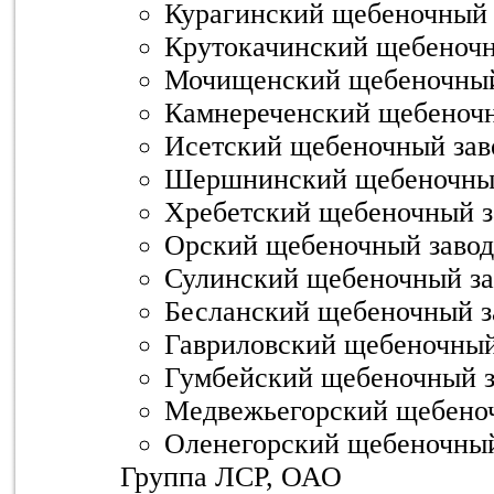
Курагинский щебеночный 
Крутокачинский щебеночн
Мочищенский щебеночный
Камнереченский щебеночн
Исетский щебеночный зав
Шершнинский щебеночный
Хребетский щебеночный з
Орский щебеночный завод
Сулинский щебеночный за
Бесланский щебеночный з
Гавриловский щебеночный
Гумбейский щебеночный з
Медвежьегорский щебеноч
Оленегорский щебеночный
Группа ЛСР, ОАО