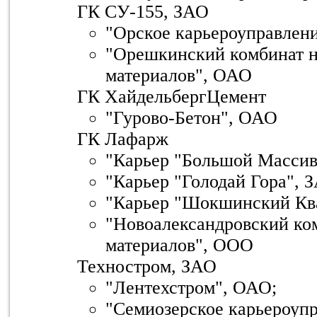
ГК СУ-155, ЗАО
"Орское карьероуправлен
"Орешкинский комбинат н
материалов", ОАО
ГК ХайдельбергЦемент
"Гурово-Бетон", ОАО
ГК Лафарж
"Карьер "Большой Массив
"Карьер "Голодай Гора", 
"Карьер "Шокшинский Кв
"Новоалександровский ко
материалов", ООО
Техностром, ЗАО
"Лентехстром", ОАО;
"Семиозерское карьероуп