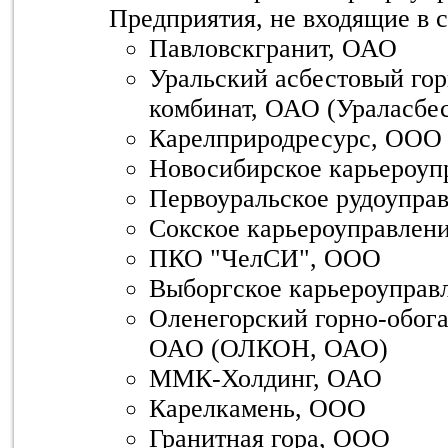
Предприятия, не входящие в 
Павловскгранит, ОАО
Уральский асбестовый го
комбинат, ОАО (Ураласбе
Карелприродресурс, ООО
Новосибирское карьероуп
Первоуральское рудоупра
Сокское карьероуправлен
ПКО "ЧелСИ", ООО
Выборгское карьероуправ
Оленегорский горно-обога
ОАО (ОЛКОН, ОАО)
ММК-Холдинг, ОАО
Карелкамень, ООО
Гранитная гора, ООО