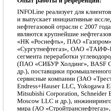
Опыт работы и референции:
INFOLine реализует для клиентов
и выпускает инициативные иссле
нефтегазовой отрасли с 2007 го
являются крупнейшие нефтегазо
«НК «Роснефть», ПАО «Газпром
«Сургутнефтегаз», ОАО «ТАИФ-Н
сегмента переработки углеводор
(ПАО «СИБУР Холдинг», BASF Gro
др.), поставщики промышленного
сервисные компании (ЗАО «Трес
Endress+Hauser LLC, Yokogawa Ele
Mitsubishi Corporation, Schneider E
Moscow LLC и др.), инжиниринг
мира (АО «Стройтранснефтегаз