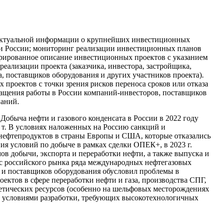
актуальной информации о крупнейших инвестиционных
ли России; мониторинг реализации инвестиционных планов
рированное описание инвестиционных проектов с указанием
еализации проекта (заказчика, инвестора, застройщика,
, поставщиков оборудования и других участников проекта).
проектов с точки зрения рисков переноса сроков или отказа
ращения работы в России компаний-инвесторов, поставщиков
паний.
:
Добыча нефти и газового конденсата в России в 2022 году
н т. В условиях наложенных на Россию санкций и
нефтепродуктов в страны Европы и США, которые отказались
ния условий по добыче в рамках сделки ОПЕК+, в 2023 г.
ов добычи, экспорта и переработки нефти, а также выпуска и
 с российского рынка ряда международных нефтегазовых
 и поставщиков оборудования обусловил проблемы в
ектов в сфере переработки нефти и газа, производства СПГ,
етических ресурсов (особенно на шельфовых месторождениях
 условиями разработки, требующих высокотехнологичных