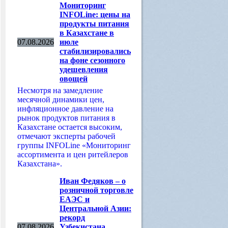
Мониторинг
INFOLine: цены на
продукты питания
в Казахстане в
07.08.2026
июле
стабилизировались
на фоне сезонного
удешевления
овощей
Несмотря на замедление
месячной динамики цен,
инфляционное давление на
рынок продуктов питания в
Казахстане остается высоким,
отмечают эксперты рабочей
группы INFOLine «Мониторинг
ассортимента и цен ритейлеров
Казахстана».
Иван Федяков – о
розничной торговле
ЕАЭС и
Центральной Азии:
рекорд
07.08.2026
Узбекистана,