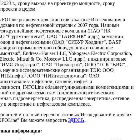
л 2023 г., сроку выхода на проектную мощность, сроку
проекта в целом.
NFOLine реализует для клиентов заказные Исследования и
ования по нефтегазовой отрасли с 2007 года. Нашими
тся крупнейшие нефтегазовые компании (ПАО "НК
АО "Сургутнефтегаз", ОАО "ТАИФ-НК" и др.), компании
ородов и нефтегазохимии (ОАО "СИБУР Холдинг", BASF
 поставщики промышленного оборудования и сервисные
онтаж", Endress+Hauser LLC, Yokogawa Electric Corporation,
r Electric, Mitsui & Co. Moscow LLC и др.), инжиниринговые
 "ИМС Индастриз", ОАО "Промстрой", ООО "ГСК "ВИС",
), научно-исследовательские организации ТЭК: ООО
НИПИнефть", ООО "НИИгазэкономика", ОАО
пыта анализа нефтяной, газовой, нефте- и
енности, INFOLine обладает уникальными компетенциями и
ний по другим сегментам топливно-энергетического
омная, гидроэнергетика, распределенная энергетика, сетевое
у в энергетике и нефтегазовом комплексе.
бностей
и полный перечень готовых Исследований и других
NFOLine" Вы можете запросить
ЗДЕСЬ
.
чники информации: