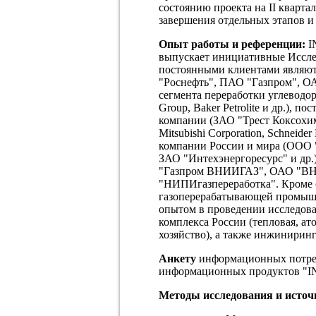
состоянию проекта на II кварта
завершения отдельных этапов и 
Опыт работы и референции:
I
выпускает инициативные Исслед
постоянными клиентами являю
"Роснефть", ПАО "Газпром", О
сегмента переработки углевод
Group, Baker Petrolite и др.),
компании (ЗАО "Трест Коксохимм
Mitsubishi Corporation, Schneide
компании России и мира (ООО
ЗАО "Интехэнергоресурс" и др.
"Газпром ВНИИГАЗ", ОАО "В
"НИПИгазпереработка". Кроме о
газоперерабатывающей промышл
опытом в проведении исследова
комплекса России (тепловая, ат
хозяйство), а также инжиниринг
Анкету
информационных потре
информационных продуктов "I
Методы исследования и исто