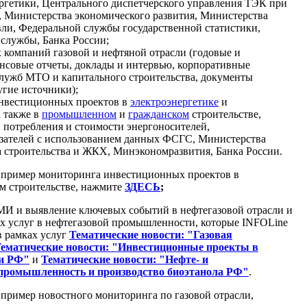
ргетики, Центрального диспетчерского управления ТЭК при
, Министерства экономического развития, Министерства
ли, Федеральной службы государственной статистики,
службы, Банка России;
 компаний газовой и нефтяной отрасли (годовые и
нсовые отчеты, доклады и интервью, корпоративные
служб МТО и капитального строительства, документы
гие источники);
нвестиционных проектов в
электроэнергетике
и
а также в
промышленном
и
гражданском
строительстве,
, потребления и стоимости энергоносителей,
зателей с использованием данных ФСГС, Министерства
а строительства и ЖКХ, Минэкономразвития, Банка России.
 пример мониторинга инвестиционных проектов в
 строительстве, нажмите
ЗДЕСЬ
;
МИ и выявление ключевых событий в нефтегазовой отрасли и
 услуг в нефтегазовой промышленности, которые INFOLine
в рамках услуг
Тематические новости: "Газовая
ематические новости: "Инвестиционные проекты в
и РФ"
и
Тематические новости: "Нефте- и
промышленность и производство биоэтанола РФ"
.
 пример новостного мониторинга по газовой отрасли,