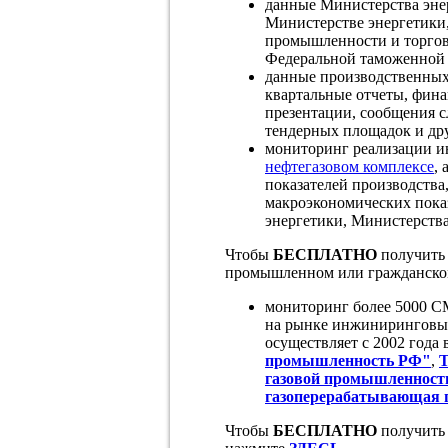
данные Министерства эне
Министерстве энергетики
промышленности и торгов
Федеральной таможенной 
данные производственных
квартальные отчеты, фина
презентации, сообщения 
тендерных площадок и дру
мониторинг реализации и
нефтегазовом комплексе
, 
показателей производства
макроэкономических пока
энергетики, Министерств
Чтобы
БЕСПЛАТНО
получить
промышленном или гражданском
мониторинг более 5000 С
на рынке инжиниринговых
осуществляет с 2002 года 
промышленность РФ"
,
Т
газовой промышленност
газоперерабатывающая 
Чтобы
БЕСПЛАТНО
получить