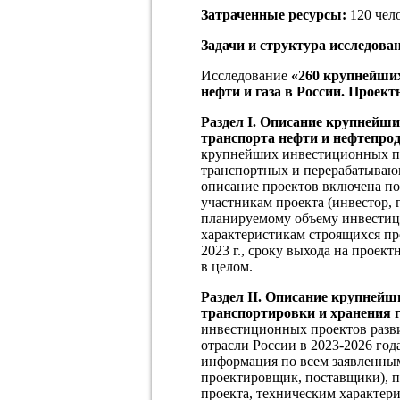
Затраченные ресурсы:
120 чело
Задачи и структура исследова
Исследование
«260 крупнейши
нефти и газа в России. Проект
Раздел I.
Описание крупнейших
транспорта нефти и нефтепроду
крупнейших инвестиционных пр
транспортных и перерабатывающ
описание проектов включена по
участникам проекта (инвестор,
планируемому объему инвестици
характеристикам строящихся пр
2023 г., сроку выхода на проек
в целом.
Раздел
I
I.
Описание крупнейши
транспортировки и хранения га
инвестиционных проектов разв
отрасли России в 2023-2026 год
информация по всем заявленным
проектировщик, поставщики), 
проекта, техническим характер