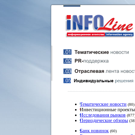
Тематические новости
(80)
Инвестиционные проект
Исследования рынков
(877
Периодические обзоры
(38
Банк новинок
(60)