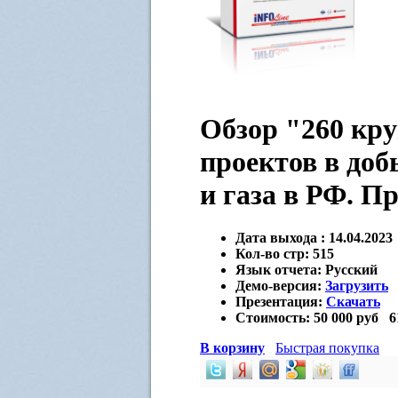
Обзор "260 кр
проектов в доб
и газа в РФ. П
Дата выхода :
14.04.2023
Кол-во стр:
515
Язык отчета:
Русский
Демо-версия:
Загрузить
Презентация:
Скачать
Стоимость:
50 000 руб
6
В корзину
Быстрая покупка