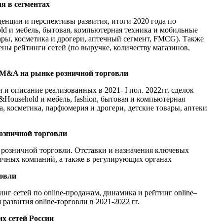
ля в сегментах
денции и перспективы развития, итоги 2020 года по
d и мебель, бытовая, компьютерная техника и мобильные
овары, косметика и дрогери, аптечный сегмент, FMCG). Также
ны рейтинги сетей (по выручке, количеству магазинов,
 M&A на рынке розничной торговли
и описание реализованных в 2021- I пол. 2022гг. сделок
usehold и мебель, fashion, бытовая и компьютерная
, косметика, парфюмерия и дрогери, детские товары, аптеки
озничной торговли
 розничной торговли. Отставки и назначения ключевых
чных компаний, а также в регулирующих органах
говли
инг сетей по online-продажам, динамика и рейтинг online–
развития online-торговли в 2021-2022 гг.
х сетей России