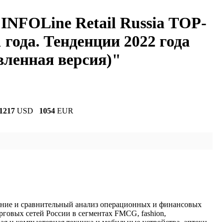
INFOLine Retail Russia ТOP-
 года. Тенденции 2022 года
вленная версия)"
1217
USD
1054
EUR
ние и сравнительный анализ операционных и финансовых
рговых сетей России в сегментах FMCG, fashion,