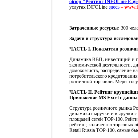
обзор "Рейтинг
INFOLine
E
-
gr
услугах INFOLine
здесь
–
www
.
Затраченные ресурсы:
300 чело
Задачи и структура исследова
ЧАСТЬ I. Показатели розничн
Динамика ВВП, инвестиций и п
экономической деятельности, д
домохозяйств, распределение на
потребительского кредитования
розничной торговли. Меры госу
ЧАСТЬ
II
. Рейтинг крупнейш
Приложение
MS
Excel
c
данны
Структура розничного рынка Рос
динамика выручки и выручки с 
площадей сетей TOP-100. Рейти
рейтинг, количество торговых 
Retail Russia TOP-100, самые б