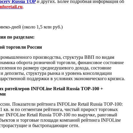
ocery
Russia
TOP
и других. Более подробная информация об
inforetail.ru
.
веко-дней (около 1,5 млн руб.)
ния по разделам:
ой торговли России
ромышленного производства, структура ВВП по видам
инамика оборота розничной торговли, финансовое состояние
селения по размеру среднедушевого дохода, состояние
 и депозиты, структура рынка и уровень консолидации
дарственной поддержки в условиях экономического кризиса.
их ритейлеров
INFOLine
Retail
Russia
TOP
-100 +
ми
сии. Показатели рейтинга INFOLine Retail Russia TOP-100:
1 кв. м по сегментам рейтинга, чистый прирост торговых
нг INFOLine Retail Russia TOP-100 по выручке, ранговый
объектов и торговые площади компаний рейтинга INFOLine
ыстрорастущие и быстропадающие сети.