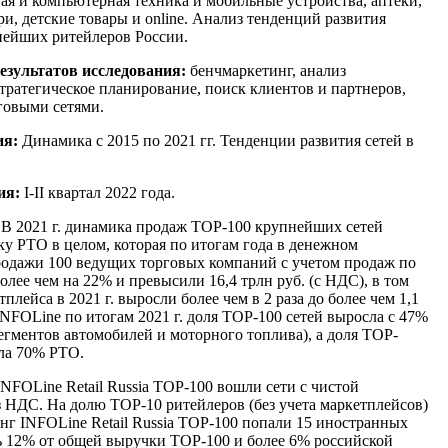
ая и компьютерная техника и мобильные устройства, аптеки,
и, детские товары и online. Анализ тенденций развития
нейших ритейлеров России.
езультатов исследования:
бенчмаркетинг, анализ
тратегическое планирование, поиск клиентов и партнеров,
говыми сетями.
ия:
Динамика с 2015 по 2021 гг. Тенденции развития сетей в
ия:
I-II квартал 2022 года.
:
В 2021 г. динамика продаж TOP-100 крупнейших сетей
у РТО в целом, которая по итогам года в денежном
родажи 100 ведущих торговых компаний с учетом продаж по
лее чем на 22% и превысили 16,4 трлн руб. (с НДС), в том
лейса в 2021 г. выросли более чем в 2 раза до более чем 1,1
INFOLine по итогам 2021 г. доля ТОР-100 сетей выросла с 47%
сегментов автомобилей и моторного топлива), а доля TOP-
ила 70% РТО.
INFOLine Retail Russia TOP-100 вошли сети с чистой
з НДС. На долю TOP-10 ритейлеров (без учета маркетплейсов)
нг INFOLine Retail Russia TOP-100 попали 15 иностранных
ь 12% от общей выручки ТОР-100 и более 6% российской