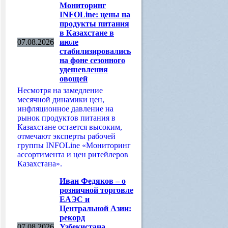
Мониторинг
INFOLine: цены на
продукты питания
в Казахстане в
07.08.2026
июле
стабилизировались
на фоне сезонного
удешевления
овощей
Несмотря на замедление
месячной динамики цен,
инфляционное давление на
рынок продуктов питания в
Казахстане остается высоким,
отмечают эксперты рабочей
группы INFOLine «Мониторинг
ассортимента и цен ритейлеров
Казахстана».
Иван Федяков – о
розничной торговле
ЕАЭС и
Центральной Азии:
рекорд
07.08.2026
Узбекистана,