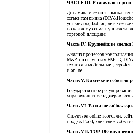
ЧАСТЬ
III
. Розничная торгов
Динамика и емкость рынка, тен
сегментам рынка (DIY&Househol
устройства, fashion, детские т
по каждому сегменту представле
торговой площади).
Часть
IV
. Крупнейшие сделки
Анализ процессов консолидации 
M&A по сегментам FMCG, DIY&Ho
техника и мобильные устройства
и online.
Часть V. Ключевые события р
Государственное регулирование
управляющих менеджеров розни
Часть VI. Развитие
online
-тор
Структура online торговли, рейт
продаж Food, ключевые события 
Часть VI
I
.
TOP
-100 крупнейши