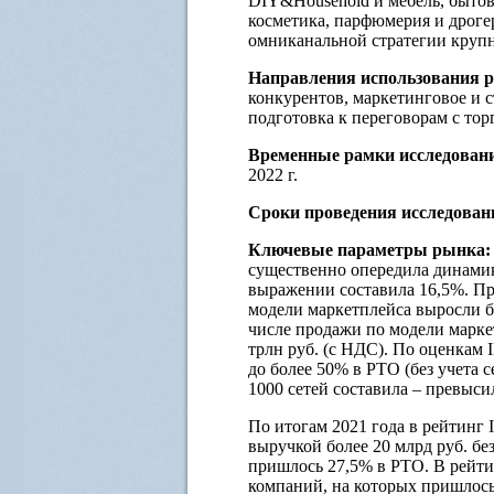
DIY&Household и мебель, бытов
косметика, парфюмерия и дрогер
омниканальной стратегии круп
Направления использования р
конкурентов, маркетинговое и с
подготовка к переговорам с тор
Временные рамки исследован
2022 г.
Сроки проведения исследован
Ключевые параметры рынка
существенно опередила динамик
выражении составила 16,5%. П
модели маркетплейса выросли бо
числе продажи по модели маркетп
трлн руб. (с НДС). По оценкам 
до более 50% в РТО (без учета 
1000 сетей составила – превыс
По итогам 2021 года в рейтинг 
выручкой более 20 млрд руб. бе
пришлось 27,5% в РТО. В рейти
компаний, на которых пришлос