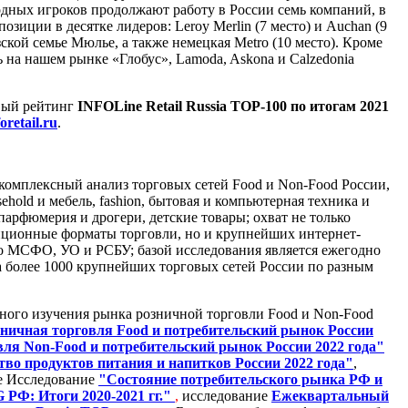
дных игроков продолжают работу в России семь компаний, в
озиции в десятке лидеров: Leroy Merlin (7 место) и Auchan (9
кой семье Мюлье, а также немецкая Metro (10 место). Кроме
 на нашем рынке «Глобус», Lamoda, Askona и Calzedonia
вый рейтинг
INFOLine
Retail
Russia
Т
OP
-100 по итогам 2021
foretail.ru
.
комплексный анализ торговых сетей Food и Non-Food России,
old и мебель, fashion, бытовая и компьютерная техника и
парфюмерия и дрогери, детские товары; охват не только
иционные форматы торговли, но и крупнейших интернет-
по МСФО, УО и РСБУ; базой исследования является ежегодно
а более 1000 крупнейших торговых сетей России по разным
бного изучения рынка розничной торговли Food и Non-Food
ничная торговля Food и потребительский рынок России
овля
Non
-
Food
и потребительский рынок России 2022 года"
тво продуктов питания и напитков России 2022 года"
,
ое Исследование
"Состояние потребительского рынка РФ и
 РФ: Итоги 2020-2021 гг."
,
исследование
Ежеквартальный