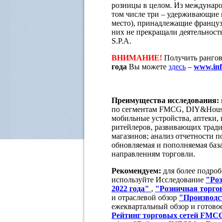
розницы в целом. Из междунаро
том числе три – удерживающие п
место), принадлежащие французс
них не прекращали деятельность
S.P.A.
ВНИМАНИЕ!
Получить ранго
года
Вы можете
здесь
–
www
.in
Преимущества исследования:
по сегментам FMCG, DIY&Househ
мобильные устройства, аптеки, 
ритейлеров, развивающих трад
магазинов; анализ отчетности 
обновляемая и пополняемая баз
направлениям торговли.
Рекомендуем:
для более подро
используйте Исследование
"Роз
2022 года"
,
"Розничная торг
и отраслевой обзор
"Производс
ежеквартальный обзор и готов
Рейтинг торговых сетей FMCG