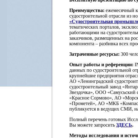
Преимущества:
ежемесячный к
судостроительной отрасли из 
«Судостроительная промышле
тематических порталов, эксклю
работающими на судостроительн
заказчиков, размещенных на ро
компонента – разбивка всех пр
Затраченные ресурсы:
300 чело
Опыт работы и референции:
I
данных по судостроительной от
крупнейшие предприятия отрас
АО «Ленинградский судостроит
судостроительный завод «Янта
Звездочка», ООО «Самусьский 
«Красное Сормово», АО «Морск
«Прометей», АО «МКБ «Компа
публикуется в ведущих СМИ, н
Полный перечень готовых Иссл
Вы можете запросить
ЗДЕСЬ
.
Методы исследования и исто