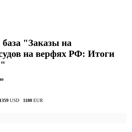
 база "Заказы на
судов на верфях РФ: Итоги
в"
но
1359
USD
1180
EUR