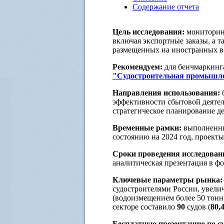
Содержание отчета
Цель исследования:
мониторинг
включая экспортные заказы, а т
размещенных на иностранных в
Рекомендуем:
для бенчмаркинг
"Судостроительная промышл
Направления использования:
б
эффективности сбытовой деятел
стратегическое планирование де
Временные рамки:
выполненные
состоянию на 2024 год, проекты 
Сроки проведения исследован
аналитическая презентация в фо
Ключевые параметры рынка:
судостроителями России, увели
(водоизмещением более 50 тонн
секторе составило
90
судов (
80,
Бесплатную презентацию по с