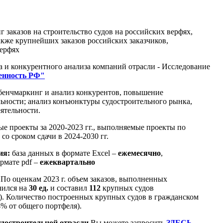
 заказов на строительство судов на российских верфях,
акже крупнейших заказов российских заказчиков,
ерфях
а и конкурентного анализа компаний отрасли - Исследование
енность РФ"
енчмаркинг и анализ конкурентов,
повышение
ьности; анализ конъюнктуры судостроительного рынка,
ятельности.
 проекты за 2020-2023 гг., выполняемые проекты по
со сроком сдачи в 2024-2030 гг.
ия:
база данных в формате Excel –
ежемесячно
,
рмате pdf –
ежеквартально
По оценкам 2023 г. объем заказов, выполненных
чился на
30 ед.
и составил
112
крупных судов
). Количество построенных крупных судов в гражданском
4
% от общего портфеля).
удостроительной отрасли
Вы можете запросить
ЗДЕСЬ
.