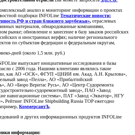
омплексный анализ и мониторинг информации о проектах
новостной подборки INFOLine
Тематические новости:
нность РФ и стран ближнего зарубежья»
,
отраслевых
зивных материалов, обнародованные компаниями,
ом рынке; обновление и занесение в базу заказов российских
ссийских и иностранных верфях; наличие регионального
оектов по субъектам федерации и федеральным округам,
веко-дней (около 1,5 млн. руб.)
NFOLine выпускает инициативные исследования и базы
расли c 2006 года. Нашими клиентами являлись такие
ли, как АО «ОСК», ФГУП «ЦНИИ им. Акад. А.Н. Крылова»,
ельный завод «Пелла», АО «Прибалтийский
рь», АО «Бюро Веритас Русь», АО «Центр Судоремонта
судостроительно-судоремонтный завод», ПАО «Завод
ие навигационные системы», ПАТ «Завод «Экватор», НГУ
с»
.
Рейтинг INFOLine Shipbuilding Russia TOP ежегодно
апример,
КоммерсантЪ
.
едований и других информационных продуктов INFOLine
чники информации: