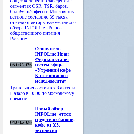
общее количество заведений в
сегментах QSR, TSR, баров,
Grab&Go/кофеен в Московском
регионе составило 39 тысяч,
отмечают авторы ежемесячного
обзора INFOLine «Рынок
общественного питания
России».
Основатель
INFOLine Иван
Федяков станет
05.08.2026
гостем эфира
«Утренний кофе
Категорийного
менеджмента»
Трансляция состоится 8 августа.
Начало в 10:00 по московскому
времени.
Новый обзор
INFOLine: отток
средств из банков,
04.08.2026
кофе от Х5,
экспансия