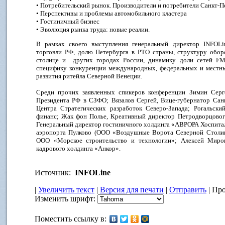
• Потребительский рынок. Производители и потребители Санкт-П
• Перспективы и проблемы автомобильного кластера
• Гостиничный бизнес
• Эволюция рынка труда: новые реалии.
В рамках своего выступления генеральный директор INFOLi
торговли РФ, долю Петербурга в РТО страны, структуру обор
столице и других городах России, динамику доли сетей FM
специфику конкуренции международных, федеральных и местны
развития ритейла Северной Венеции.
Среди прочих заявленных спикеров конференции Зимин Серге
Президента РФ в СЗФО; Вязалов Сергей, Вице-губернатор Сан
Центра Стратегических разработок Северо-Запада; Рогальск
финанс; Жак фон Полье, Креативный директор Петродворцового
Генеральный директор гостиничного холдинга «АВРОРА Хоспитал
аэропорта Пулково (ООО «Воздушные Ворота Северной Столиц
ООО «Морское строительство и технологии»; Алексей Мирон
кадрового холдинга «Анкор».
Источник:
INFOLine
|
Увеличить текст
|
Версия для печати
|
Отправить
| Про
Изменить шрифт:
Поместить ссылку в: