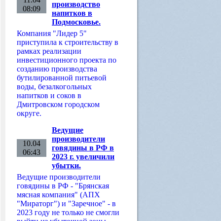
производство
08:09
напитков в
Подмосковье.
Компания "Лидер 5"
приступила к строительству в
рамках реализации
инвестиционного проекта по
созданию производства
бутилированной питьевой
воды, безалкогольных
напитков и соков в
Дмитровском городском
округе.
Ведущие
производители
10.04
говядины в РФ в
06:43
2023 г. увеличили
убытки.
Ведущие производители
говядины в РФ - "Брянская
мясная компания" (АПХ
"Мираторг") и "Заречное" - в
2023 году не только не смогли