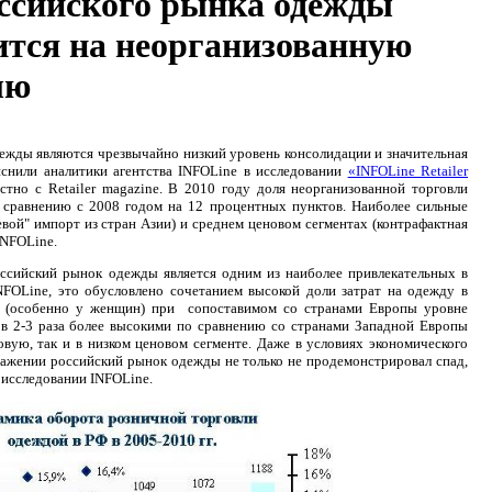
ссийского рынка одежды
ится на неорганизованную
лю
ежды являются чрезвычайно низкий уровень консолидации и значительная
яснили аналитики агентства INFOLine в исследовании
«INFOLine Retailer
стно с Retailer magazine. В 2010 году доля неорганизованной торговли
 сравнению с 2008 годом на 12 процентных пунктов. Наиболее сильные
евой" импорт из стран Азии) и среднем ценовом сегментах (контрафактная
INFOLine.
ссийский рынок одежды является одним из наиболее привлекательных в
FOLine, это обусловлено сочетанием высокой доли затрат на одежду в
в (особенно у женщин) при сопоставимом со странами Европы уровне
 в 2-3 раза более высокими по сравнению со странами Западной Европы
вую, так и в низком ценовом сегменте. Даже в условиях экономического
ражении российский рынок одежды не только не продемонстрировал спад,
в исследовании INFOLine.