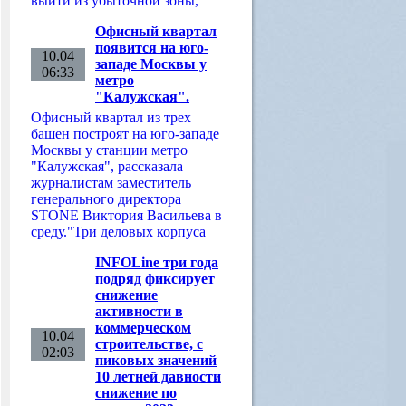
выйти из убыточной зоны,
Офисный квартал
появится на юго-
10.04
западе Москвы у
06:33
метро
"Калужская".
Офисный квартал из трех
башен построят на юго-западе
Москвы у станции метро
"Калужская", рассказала
журналистам заместитель
генерального директора
STONE Виктория Васильева в
среду."Три деловых корпуса
INFOLine три года
подряд фиксирует
снижение
активности в
коммерческом
10.04
строительстве, с
02:03
пиковых значений
10 летней давности
снижение по