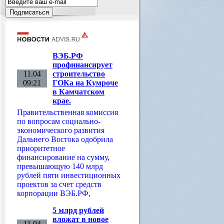
ВЭБ.РФ
профинансирует
11.04
строительство
09:21
ГОКа на Кумроче
в Камчатском
крае.
Правительственная комиссия
по вопросам социально-
экономического развития
Дальнего Востока одобрила
приоритетное
финансирование на сумму,
превышающую 140 млрд
рублей пяти инвестиционных
проектов за счет средств
корпорации ВЭБ.РФ,
5 млрд рублей
вложат в новое
11.04