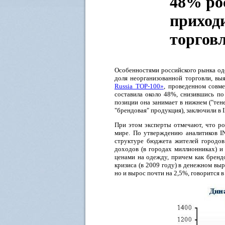
48% ро
приход
торгов
Особенностями российского рынка од
доля неорганизованной торговли, вы
Russia TOP-100»
, проведенном совме
составила около 48%, снизившись по
позиции она занимает в нижнем ("тен
"брендовая" продукция), заключили в 
При этом эксперты отмечают, что ро
мире. По утверждению аналитиков IN
структуре бюджета жителей городо
доходов (в городах миллионниках) и
ценами на одежду, причем как брендо
кризиса (в 2009 году) в денежном вы
но и вырос почти на 2,5%, говорится 