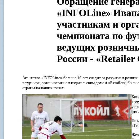
Обращение генера
«INFOLine» Иван
участникам и орг
чемпионата по фу
ведущих розничн
России - «Retailer
Агентство «INFOLine» больше 10 лет следит за развитием рознич
в турнире, организованном издательским домом «Retailer», были
страны на наших глазах.
Кон
хоч
успе
фин
Поз
«Ги
Жел