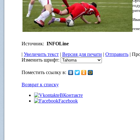
Орг
год
рит
Ива
ген
Источник:
INFOLine
|
Увеличить текст
|
Версия для печати
|
Отправить
| Про
Изменить шрифт:
Поместить ссылку в:
Возврат к списку
ВКонтакте
Facebook