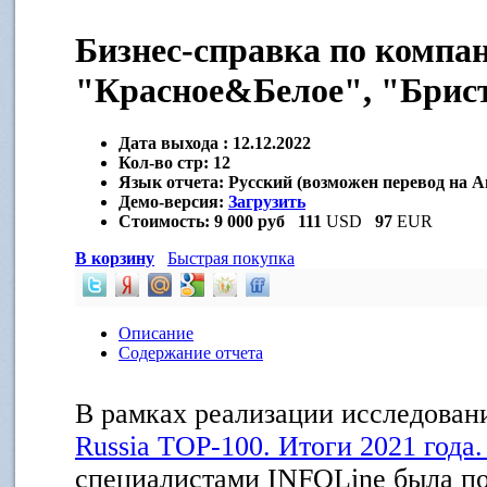
Бизнес-справка по компа
"Красное&Белое", "Брис
Дата выхода :
12.12.2022
Кол-во стр:
12
Язык отчета:
Русский (возможен перевод на А
Демо-версия:
Загрузить
Стоимость:
9 000 руб
111
USD
97
EUR
В корзину
Быстрая покупка
Описание
Содержание отчета
В рамках реализации исследован
Russia ТOP-100. Итоги 2021 года
специалистами INFOLine была по