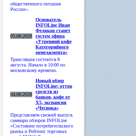
общественного питания
России».
Основатель
INFOLine Иван
Федяков станет
05.08.2026
гостем эфира
«Утренний кофе
Категорийного
менеджмента»
Трансляция состоится 8
августа. Начало в 10:00 по
московскому времени.
Новый обзор
INFOLine: отток
средств из
04.08.2026
банков, кофе от
Х5, экспансия
«Чеснока»
Представляем свежий выпуск
саммари обзоров INFOLine
«Состояние потребительского
рынка и Рейтинг торговых