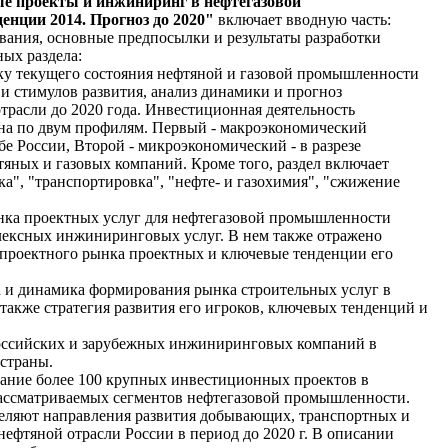
е проекты и инжиниринг в нефтегазовой
нции 2014. Прогноз до 2020"
включает вводную часть:
ования, основные предпосылки и результаты разработки
ных раздела:
ику текущего состояния нефтяной и газовой промышленности
и стимулов развития, анализ динамики и прогноз
трасли до 2020 года. Инвестиционная деятельность
на по двум профилям. Первый - макроэкономический
бе России, Второй - микроэкономический - в разрезе
ных и газовых компаний. Кроме того, раздел включает
ка", "транспортировка", "нефте- и газохимия", "сжижение
ынка проектных услуг для нефтегазовой промышленности
лексных инжиниринговых услуг. В нем также отражено
 проектного рынка проектных и ключевые тенденции его
ка и динамика формирования рынка строительных услуг в
 также стратегия развития его игроков, ключевых тенденций и
российских и зарубежных инжиниринговых компаний в
страны.
сание более 100 крупных инвестиционных проектов в
рассматриваемых сегментов нефтегазовой промышленности.
еляют направления развития добывающих, транспортных и
фтяной отрасли России в период до 2020 г. В описании