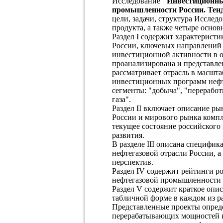
Исследование
"Инвестиционны
промышленности России. Тенде
цели, задачи, структура Исслед
продукта, а также четыре основ
Раздел I содержит характерист
России, ключевых направлений 
инвестиционной активности в о
проанализирована и представле
рассматривает отрасль в масшта
инвестиционных программ нефтя
сегменты: "добыча", "переработ
газа".
Раздел II включает описание р
России и мирового рынка комп
текущее состояние российского
развития.
В разделе III описана специфи
нефтегазовой отрасли России, а
перспектив.
Раздел IV содержит рейтинги 
нефтегазовой промышленности 
Раздел V содержит краткое опи
табличной форме в каждом из 
Представленные проекты опред
перерабатывающих мощностей не