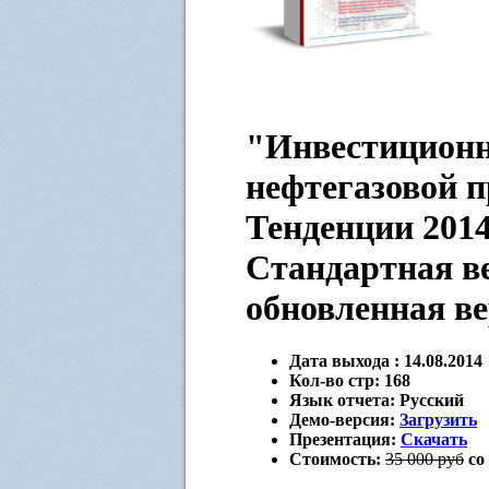
"Инвестиционн
нефтегазовой 
Тенденции 2014
Стандартная в
обновленная ве
Дата выхода :
14.08.2014
Кол-во стр:
168
Язык отчета:
Русский
Демо-версия:
Загрузить
Презентация:
Скачать
Стоимость:
35 000 руб
со