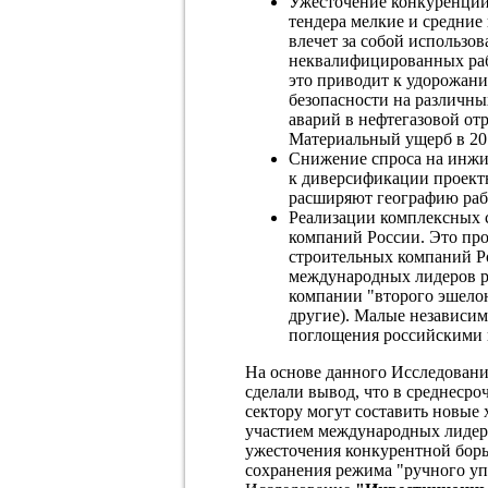
Ужесточение конкуренции 
тендера мелкие и средни
влечет за собой использо
неквалифицированных раб
это приводит к удорожан
безопасности на различны
аварий в нефтегазовой от
Материальный ущерб в 2013
Снижение спроса на инжи
к диверсификации проект
расширяют географию раб
Реализации комплексных
компаний России. Это пр
строительных компаний Ро
международных лидеров р
компании "второго эшело
другие). Малые независи
поглощения российскими 
На основе данного Исследовани
сделали вывод, что в среднеср
сектору могут составить новые
участием международных лидеро
ужесточения конкурентной борь
сохранения режима "ручного уп