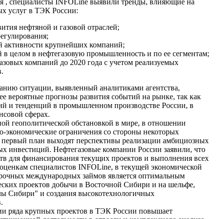
я , специалисты INFOLine выявили тренды, влияющие на
х услуг в ТЭК России:
вития нефтяной и газовой отраслей;
регулирования;
й активности крупнейших компаний;
 в целом в нефтегазовую промышленность и по ее сегментам;
зовых компаний до 2020 года с учетом реализуемых
.
анию ситуации, выявленный аналитиками агентства,
ее вероятные прогнозы развития событий на рынке, так как
ий и тенденций в промышленном производстве России, в
нсовой сферах.
нной геополитической обстановкой в мире, в отношении
о-экономические ограничения со стороны некоторых
на первый план выходят перспективы реализации амбициозных
ых инвестиций. Нефтегазовые компании России заявили, что
ств для финансирования текущих проектов и выполнения всех
о оценкам специалистов INFOLine, в текущей экономической
срочных международных займов является оптимальным
еских проектов добычи в Восточной Сибири и на шельфе,
лы Сибири" и создания высокотехнологичных
.
ии ряда крупных проектов в ТЭК России повышает