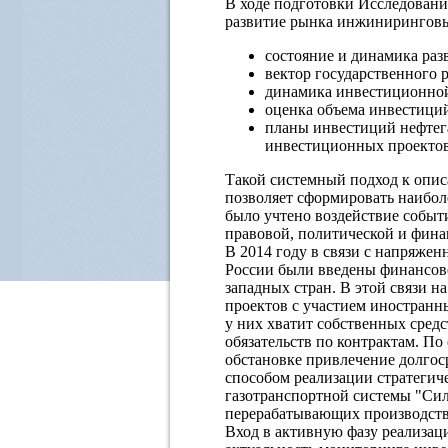
В ходе подготовки Исследовани
развитие рынка инжиниринговы
состояние и динамика раз
вектор государственного 
динамика инвестиционно
оценка объема инвестиций
планы инвестиций нефтега
инвестиционных проектов
Такой системный подход к опис
позволяет сформировать наибол
было учтено воздействие событ
правовой, политической и фина
В 2014 году в связи с напряже
России были введены финансов
западных стран. В этой связи 
проектов с участием иностранн
у них хватит собственных сред
обязательств по контрактам. П
обстановке привлечение долго
способом реализации стратегич
газотранспортной системы "Си
перерабатывающих производств
Вход в активную фазу реализац