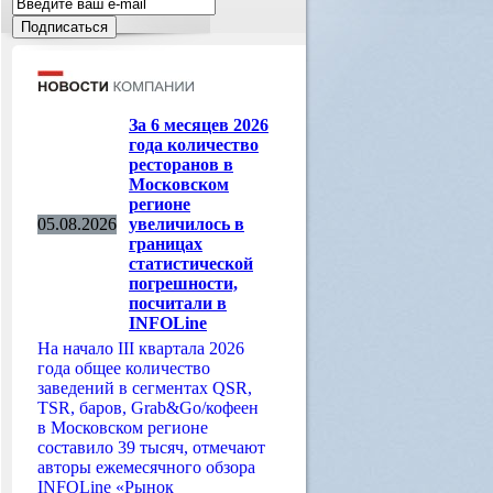
За 6 месяцев 2026
года количество
ресторанов в
Московском
регионе
05.08.2026
увеличилось в
границах
статистической
погрешности,
посчитали в
INFOLine
На начало III квартала 2026
года общее количество
заведений в сегментах QSR,
TSR, баров, Grab&Go/кофеен
в Московском регионе
составило 39 тысяч, отмечают
авторы ежемесячного обзора
INFOLine «Рынок