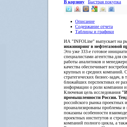
В корзину
Быстрая покупка
Описание
Содержание отчета
Таблицы и графики
ИА "INFOLine" выпускает на р
инжиниринг в нефтегазовой пр
Это уже 333-е готовое инициа
специалистами агентства для св
работы аналитиков и менеджеро
качества обеспечивает востреб
крупных и средних компаний. 
стратегических бизнес-задач, в
ближайших перспективах ее раз
информации о роли компании и 
Ключевая цель исследования
"И
промышленности России. Тенде
российского рынка проектных и
проанализированы проблемы и 
показаны особенности взаимоде
проектных институтов и строи
компаний полного цикла, а такж