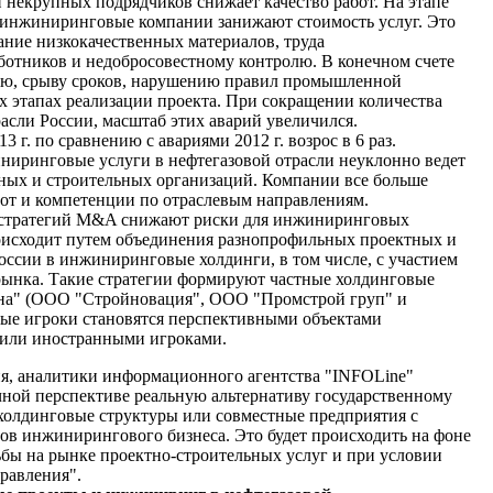
некрупных подрядчиков снижает качество работ. На этапе
е инжиниринговые компании занижают стоимость услуг. Это
вание низкокачественных материалов, труда
отников и недобросовестному контролю. В конечном счете
ию, срыву сроков, нарушению правил промышленной
х этапах реализации проекта. При сокращении количества
расли России, масштаб этих аварий увеличился.
 г. по сравнению с авариями 2012 г. возрос в 6 раз.
ниринговые услуги в нефтегазовой отрасли неуклонно ведет
ных и строительных организаций. Компании все больше
от и компетенции по отраслевым направлениям.
 стратегий M&A снижают риски для инжиниринговых
оисходит путем объединения разнопрофильных проектных и
ссии в инжиниринговые холдинги, в том числе, с участием
ынка. Такие стратегии формируют частные холдинговые
на" (ООО "Стройновация", ООО "Промстрой груп" и
мые игроки становятся перспективными объектами
или иностранными игроками.
я, аналитики информационного агентства "INFOLine"
очной перспективе реальную альтернативу государственному
 холдинговые структуры или совместные предприятия с
в инжинирингового бизнеса. Это будет происходить на фоне
бы на рынке проектно-строительных услуг и при условии
равления".