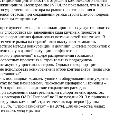
стиционной деятельности в отрасли и комплексного анализа
нжиниринга. Исследование INFOLine показывает, что в 2013-
государственного сектора на рынке проектирования и
азовой отрасли при сокращении рынка строительного подряда
 к новым тенденциям:
преимуществом на рынке инжиниринговых услуг становится
му способствовали завершение ряда крупных проектов и
фоне ограничения финансовых возможностей заказчиков. В
 сегменте рынка на первый план выступают компании,
стные методы конкуренции и демпинг. Система госзакупок с
ную цену в данной ситуации не эффективна.
ного управления" в сфере распределения госзаказов
осовестных проектных и строительных подрядчиков.
осзакупок упростила контроль. Однако госкорпорации
 не использовать конкурентный отбор контрагентов, пользуясь
поставщика".
и, поставщики комплектующих и оборудования вынуждены
ектах по так называемому "шоковому сценарию". Причины –
 Это произошло вследствие сокращения расходов
при сохранении задач реализации приоритетных проектов.
я расходов ОАО "Газпром" во II полугодии 2013 г. привела к
ля крупных компаний-стратегических партнеров Группы
на 33%, "Стройгазмонтаж" – на 20%). Для множества малых
 означать уход с рынка.