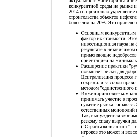
актуальность мониторинга инве
конкурентной среды на рынке и
2014 гг. произошло укрепление 
строительства объектов нефтег
более чем на 20%. Это привело
Основным конкурентным 
фактор их стоимости. Это
инвестиционная пауза на 
результате в независимом
применяющие недобросове
ориентацией на минималь
Расширение практики "руч
повышает риски для добр
Централизация процесса г
сохранили за собой право
методом "единственного 
Инжиниринговые компани
принимать участие в про
сужение рынка госзаказа.
естественных монополий 
Так, вынужденная экономи
резкому спаду выручки д
("Стройгазконсалтинг" – 
игроков это может и вовсе