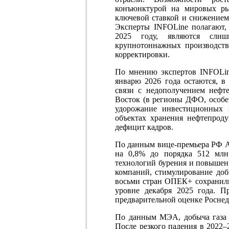
конъюнктурой на мировых рын
ключевой ставкой и снижением
Эксперты INFOLine полагают, 
2025 году, являются слиш
крупнотоннажных производств
корректировки.
По мнению экспертов INFOLin
январю 2026 года остаются, в
связи с недополучением нефте
Восток (в регионы ДФО, особен
удорожание инвестиционных
объектах хранения нефтепроду
дефицит кадров.
По данным вице-премьера РФ Ал
на 0,8% до порядка 512 млн 
технологий бурения и повышени
компаний, стимулирование доб
восьми стран ОПЕК+ сохранили 
уровне декабря 2025 года. П
предварительной оценке Роснедр,
По данным МЭА, добыча газа в
После резкого падения в 2022–