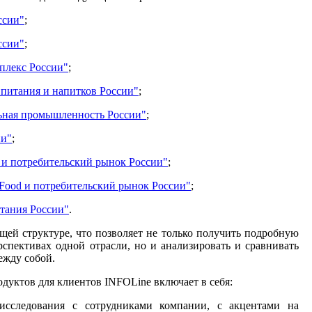
ссии"
;
ссии"
;
лекс России"
;
 питания и напитков России"
;
льная промышленность России"
;
ии"
;
 и потребительский рынок России"
;
Food и потребительский рынок России"
;
тания России"
.
ей структуре, что позволяет не только получить подробную
спективах одной отрасли, но и анализировать и сравнивать
ежду собой.
дуктов для клиентов INFOLine включает в себя:
 исследования с сотрудниками компании, с акцентами на