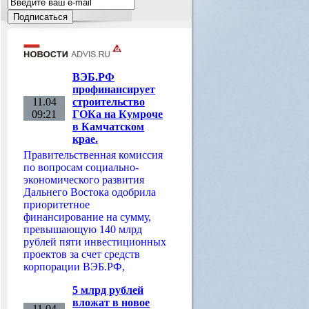
ВЭБ.РФ
профинансирует
11.04
строительство
09:21
ГОКа на Кумроче
в Камчатском
крае.
Правительственная комиссия
по вопросам социально-
экономического развития
Дальнего Востока одобрила
приоритетное
финансирование на сумму,
превышающую 140 млрд
рублей пяти инвестиционных
проектов за счет средств
корпорации ВЭБ.РФ,
5 млрд рублей
вложат в новое
11.04