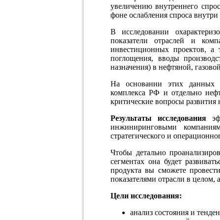
увеличению внутреннего спрос
фоне ослабления спроса внутри
В исследовании охарактериз
показатели отраслей и ком
инвестиционных проектов, а 
поглощения, вводы производс
назначения) в нефтяной, газово
На основании этих данных с
комплекса РФ и отдельно
неф
критические вопросы развития
Результаты исследования
эфф
инжиниринговыми компания
стратегического и операционног
Чтобы детально проанализиров
сегментах она будет развиват
продукта вы сможете провести
показателями отрасли в целом, 
Цели исследования:
анализ состояния и тенден