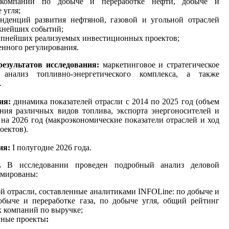
в компаний по добыче и переработке нефти, добыче и
 угля;
нденций развития нефтяной, газовой и угольной отраслей
жнейших событий;
упнейших реализуемых инвестиционных проектов;
енного регулирования.
езультатов исследования:
маркетинговое и стратегическое
 анализ топливно-энергетического комплекса, а также
.
ия:
динамика показателей отрасли с 2014 по 2025 год (объем
ения различных видов топлива, экспорта энергоносителей и
 на 2026 год (макроэкономические показатели отраслей и ход
оектов).
ия:
I полугодие 2026 года.
я.
В исследовании проведен подробный анализ деловой
рмированы:
й отрасли, составленные аналитиками INFOLine: по добыче и
обыче и переработке газа, по добыче угля, общий рейтинг
 компаний по выручке;
ные проекты
: