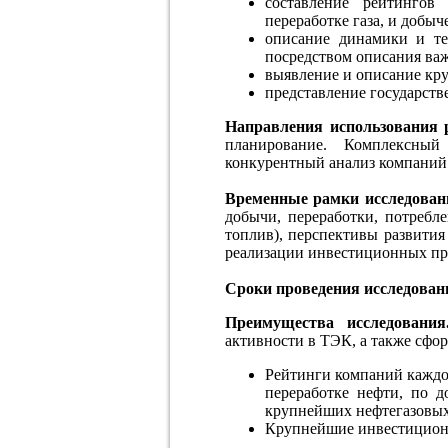
составление рейтинго
переработке газа, и добыче
описание динамики и те
посредством описания ва
выявление и описание кр
представление государств
Направления использования р
планирование. Комплексный
конкурентный анализ компаний
Временные рамки исследован
добычи, переработки, потребл
топлив), перспективы развития
реализации инвестиционных пр
Сроки проведения исследован
Преимущества исследовани
активности в ТЭК, а также сфо
Рейтинги компаний каждо
переработке нефти, по д
крупнейших нефтегазовых
Крупнейшие инвестицион