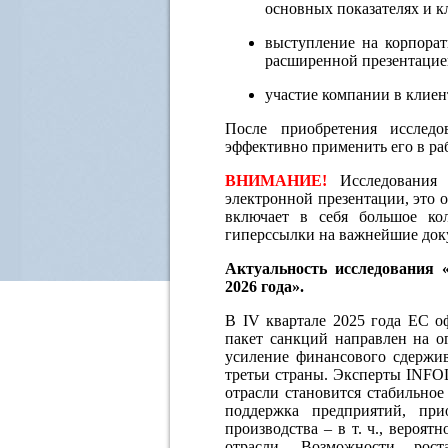
основных показателях и к
выступление на корпора
расширенной презентацие
участие компании в клиен
После приобретения исслед
эффективно применить его в ра
ВНИМАНИЕ!
Исследования
электронной презентации, это 
включает в себя большое кол
гиперссылки на важнейшие док
Актуальность исследования 
2026 года».
В IV квартале 2025 года ЕС о
пакет санкций направлен на ог
усиление финансового сдержив
третьи страны. Эксперты INFOL
отрасли становится стабильно
поддержка предприятий, пр
производства – в т. ч., вероят
отрасли. Возможности рос