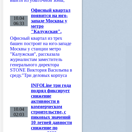
выйти из убыточной зоны,
Офисный квартал
появится на юго-
10.04
западе Москвы у
06:33
метро
"Калужская".
Офисный квартал из трех
башен построят на юго-западе
Москвы у станции метро
"Калужская", рассказала
журналистам заместитель
генерального директора
STONE Виктория Васильева в
среду."Три деловых корпуса
INFOLine три года
подряд фиксирует
снижение
активности в
коммерческом
10.04
строительстве, с
02:03
пиковых значений
10 летней давности
снижение по