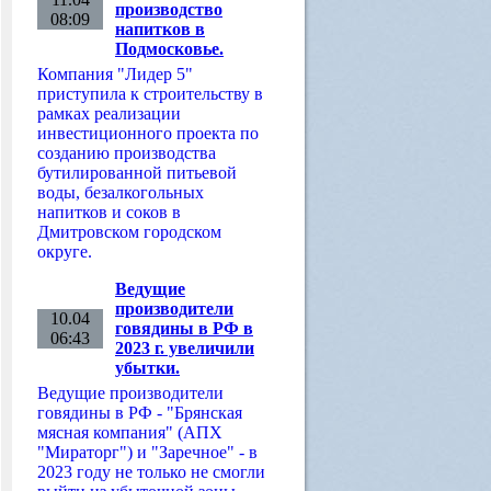
производство
08:09
напитков в
Подмосковье.
Компания "Лидер 5"
приступила к строительству в
рамках реализации
инвестиционного проекта по
созданию производства
бутилированной питьевой
воды, безалкогольных
напитков и соков в
Дмитровском городском
округе.
Ведущие
производители
10.04
говядины в РФ в
06:43
2023 г. увеличили
убытки.
Ведущие производители
говядины в РФ - "Брянская
мясная компания" (АПХ
"Мираторг") и "Заречное" - в
2023 году не только не смогли