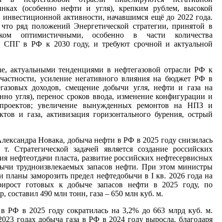
ках (особенно нефти и угля), крепким рублем, высокой
 инвестиционной активности, начавшимся ещё до 2022 года.
что ряд положений Энергетической стратегии, принятой в
ком оптимистичными, особенно в части количества
 СПГ в РФ к 2030 году, и требуют срочной и актуальной
e, актуальными тенденциями в нефтегазовой отрасли РФ к
 частности, усиление негативного влияния на бюджет РФ в
газовых доходов, смещение добычи угля, нефти и газа на
но угля), перенос сроков ввода, изменение конфигурации и
 проектов; увеличение вынужденных ремонтов на НПЗ и
ктов и газа, активизация горизонтального бурения, острый
ександра Новака, добыча нефти в РФ в 2025 году снизилась
т. Стратегической задачей является создание российских
я нефтеотдачи пласта, развитие российских нефтесервисных
ычи трудноизвлекаемых запасов нефти. При этом министры
планы заморозить предел нефтедобычи в I кв. 2026 года на
рирост готовых к добыче запасов нефти в 2025 году, по
 составил 490 млн тонн, газа – 650 млн куб. м.
 РФ в 2025 году сократилась на 3,2% до 663 млрд куб. м.
2023 годах добыча газа в РФ в 2024 году выросла, благодаря