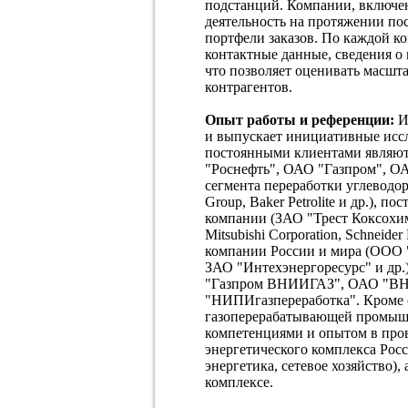
подстанций. Компании, включе
деятельность на протяжении по
портфели заказов. По каждой к
контактные данные, сведения о 
что позволяет оценивать масшт
контрагентов.
Опыт работы и референции:
И
и выпускает инициативные иссл
постоянными клиентами являю
"Роснефть", ОАО "Газпром", О
сегмента переработки углевод
Group, Baker Petrolite и др.),
компании (ЗАО "Трест Коксохимм
Mitsubishi Corporation, Schneide
компании России и мира (ООО
ЗАО "Интехэнергоресурс" и др.
"Газпром ВНИИГАЗ", ОАО "В
"НИПИгазпереработка". Кроме о
газоперерабатывающей промыш
компетенциями и опытом в про
энергетического комплекса Росс
энергетика, сетевое хозяйство)
комплексе.