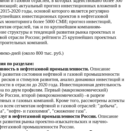
ной и газовой отраслей, в которых задействовано более 300
анизаций; актуальный прогноз инвестиционных вложений в
 2015-2020 годы, основой которого является регулярно
крупнейших инвестиционных проектов в нефтегазовой
ых мониторинга более 5000 СМИ; прогноз инвестиций,
ентам отраслей, так и по крупнейшим компаниям-
ние структуры и тенденций развития рынка проектных и
овой отрасли России; рейтинги 25 крупнейших проектных
строительных компаний.
веко-дней (около 800 тыс. руб.)
ния по разделам:
тивность в нефтегазовой промышленности.
Описание
й развития состояния нефтяной и газовой промышленности
 рисков и стимулов развития, анализ динамики инвестиций и
ости в отрасли до 2020 года. Инвестиционная деятельность
на по двум профилям. Первый (макроэкономический)
бе России, второй (микроэкономический) –в разрезе
яных и газовых компаний. Кроме того, рассмотрены аспекты
о всем сегментам нефтяной и газовой отраслей: "добыча",
а", "нефте- и газохимия", "сжижение газа".
услуг в нефтегазовой промышленности России.
Описание
и развития рынка проектно-изыскательских и научно-
ефтегазовой промышленности России.