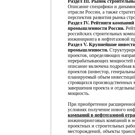
Раздел III. Рынок строительн
Описание специфики и динамик
отрасли России, а также страте
перспектив развития рынка стр
Раздел IV. Рейтинги компани
промышленности России.
Рейт
российских строительных комп
инжиниринга в нефтегазовой п
Раздел V. Крупнейшие инвест
промышленности.
Структурир
проектов, определяющих напра
перерабатывающих мощностей не
описание включена подробная 
проектов (инвестор, генеральн
планируемый объем инвестиций,
строящихся производственных м
завершения проекта и отдельных
мощность.
При приобретении расширенной
условиях получение нового ин
компаний в нефтегазовой отр
инжиниринговых компаний в не
проектных и строительных рабо
месторождений, объекты транспо