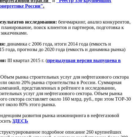
нефтегазовой отрасли"
и
"Реестр 350 крупнейших
энергетике России"
.
езультатов исследования:
бенчмаркинг, анализ конкурентов,
 планирование, поиск клиентов и партнеров, подготовка к
заказчиками.
ия:
динамика с 2006 года, итоги 2014 года (емкость и
5 года, прогнозы до 2020 года (емкость и динамика рынка)
ия:
III квартал 2015 г. (
предыдущая версия выпущена в
:
Объем рынка строительных услуг для нефтегазового сектора
., или около 20% рынка строительства в России. Суммарная
омпаний, представленных в рейтинге в исследовании,
оительных услуг для нефтегазового сектора. Объем рынка
ого сектора составляет около 160 млрд. руб., при этом TOP-30
т около 80% этого рынка.
енденциям развития рынка инжиниринга в нефтегазовой
росить
ЗДЕСЬ
структурированное подробное описание 260 крупнейших