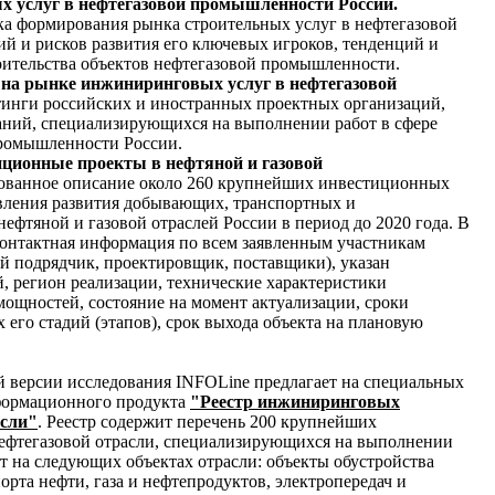
ых услуг в нефтегазовой промышленности России.
а формирования рынка строительных услуг в нефтегазовой
гий и рисков развития его ключевых игроков, тенденций и
оительства объектов нефтегазовой промышленности.
й на рынке инжиниринговых услуг в нефтегазовой
инги российских и иностранных проектных организаций,
аний, специализирующихся на выполнении работ в сфере
ромышленности России.
иционные проекты в нефтяной и газовой
ованное описание около 260 крупнейших инвестиционных
вления развития добывающих, транспортных и
фтяной и газовой отраслей России в период до 2020 года. В
контактная информация по всем заявленным участникам
ый подрядчик, проектировщик, поставщики), указан
 регион реализации, технические характеристики
ощностей, состояние на момент актуализации, сроки
 его стадий (этапов), срок выхода объекта на плановую
 версии исследования INFOLine предлагает на специальных
формационного продукта
"Реестр инжиниринговых
асли"
. Реестр содержит перечень 200 крупнейших
фтегазовой отрасли, специализирующихся на выполнении
т на следующих объектах отрасли: объекты обустройства
рта нефти, газа и нефтепродуктов, электропередач и