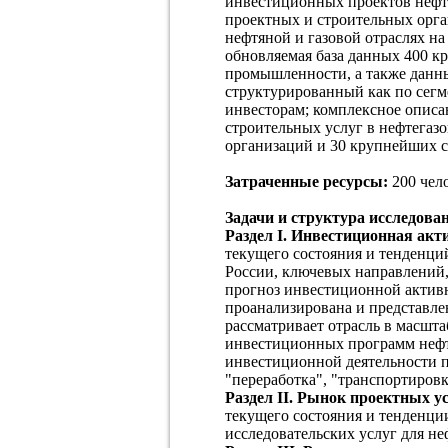
инвестиционных проектов нефтя
проектных и строительных орг
нефтяной и газовой отраслях на
обновляемая база данных 400 
промышленности, а также данн
структурированный как по сегм
инвесторам; комплексное описа
строительных услуг в нефтегаз
организаций и 30 крупнейших 
Затраченные ресурсы:
200 чело
Задачи и структура исследова
Раздел I. Инвестиционная ак
текущего состояния и тенденци
России, ключевых направлений,
прогноз инвестиционной активн
проанализирована и представле
рассматривает отрасль в масшта
инвестиционных программ нефт
инвестиционной деятельности п
"переработка", "транспортировк
Раздел II. Рынок проектных 
текущего состояния и тенденци
исследовательских услуг для н