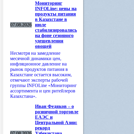
Мониторинг
INFOLine: цены на
продукты питания
в Казахстане в
07.08.2026
июле
стабилизировались
на фоне сезонного
удешевления
овощей
Несмотря на замедление
месячной динамики цен,
инфляционное давление на
рынок продуктов питания в
Казахстане остается высоким,
отмечают эксперты рабочей
группы INFOLine «Мониторинг
ассортимента и цен ритейлеров
Казахстана».
Иван Федяков – о
розничной торговле
ЕАЭС и
Центральной Азии:
рекорд
07.08.2026
Узбекистана,