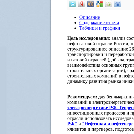
Описание
Содержание отчета
Таблицы и графики
Цель исследования:
анализ со
нефтегазовой отрасли России, 
структурированное описание 26
транспортировки и переработки 
и газовой отраслей (добыча, тр
взаимодействия основных групп
строительных организаций), ср
строительных компаний в нефте
динамику развития рынка инжин
Рекомендуем:
для бенчмаркинг
компаний в электроэнергетичес
электроэнергетике РФ. Тенден
инвестиционных процессов и пр
отрасли использовать исследов
РФ"
и
"
Нефтяная и нефтепе
клиентов и партнеров, подгото