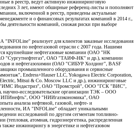
нные в реестр, ведут активную инжиниринговую
следних 3 лет, имеют обширные референц-листы и пополняют
омпании, включенной в реестр, приведены актуальные
менеджменте и о финансовых результатах компаний в 2014 г.,
абы деятельности компаний, снижая риски при выборе
А "INFOLine" реализует для клиентов заказные исследования
едования по нефтегазовой отрасли с 2007 года. Нашими
тся крупнейшие нефтегазовые компании (ОАО "НК
АО "Сургутнефтегаз", ОАО "ТАИФ-НК" и др.), компании
ородов и нефтегазохимии (ОАО "СИБУР Холдинг", BASF
 поставщики промышленного оборудования и сервисные
онтаж", Endress+Hauser LLC, Yokogawa Electric Corporation,
r Electric, Mitsui & Co. Moscow LLC и др.), инжиниринговые
 "ИМС Индастриз", ОАО "Промстрой", ООО "ГСК "ВИС",
), научно-исследовательские организации ТЭК – ООО
НИПИнефть", ООО "НИИгазэкономика", ОАО
пыта анализа нефтяной, газовой, нефте- и
ленности, ИА "INFOLine" обладает уникальными
ведении исследований по другим сегментам топливно-
ии (тепловая, атомная, гидроэнергетика, распределенная
, а также инжинирингу в энергетике и нефтегазовом