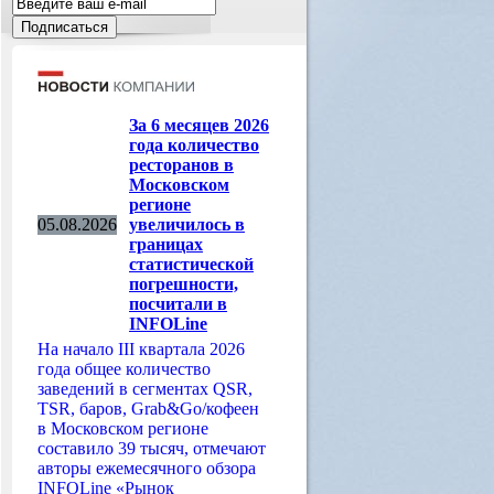
За 6 месяцев 2026
года количество
ресторанов в
Московском
регионе
05.08.2026
увеличилось в
границах
статистической
погрешности,
посчитали в
INFOLine
На начало III квартала 2026
года общее количество
заведений в сегментах QSR,
TSR, баров, Grab&Go/кофеен
в Московском регионе
составило 39 тысяч, отмечают
авторы ежемесячного обзора
INFOLine «Рынок