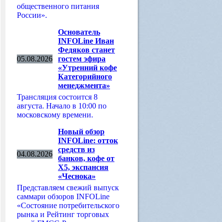
общественного питания
России».
Основатель
INFOLine Иван
Федяков станет
05.08.2026
гостем эфира
«Утренний кофе
Категорийного
менеджмента»
Трансляция состоится 8
августа. Начало в 10:00 по
московскому времени.
Новый обзор
INFOLine: отток
средств из
04.08.2026
банков, кофе от
Х5, экспансия
«Чеснока»
Представляем свежий выпуск
саммари обзоров INFOLine
«Состояние потребительского
рынка и Рейтинг торговых