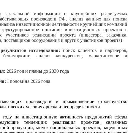
ие актуальной информации о крупнейших реализуемых
абатывающих производств РФ, анализ данных для поиска
 анализа инвестиционной деятельности крупнейших компаний
структурированное описание инвестиционных проектов с
 участников реализации проекта (инвестора, заказчика,
, поставщиков оборудования и других участников проекта)
результатов исследования:
поиск клиентов и партнеров,
 бенчмаркинг, анализ конкурентов, маркетинговое и
ия:
2026 год и планы до 2030 года
ия:
I
половина 2026 года
тывающих производств и промышленное строительство
олитических условиях риска и неопределенности.
 году на инвестиционную активность предприятий сферы
едующие тенденции: реализация проектов, связанных
нной продукции; запуск национальных проектов, нацеленных
о лидерства, что послужит долгосрочным стимулом развития;