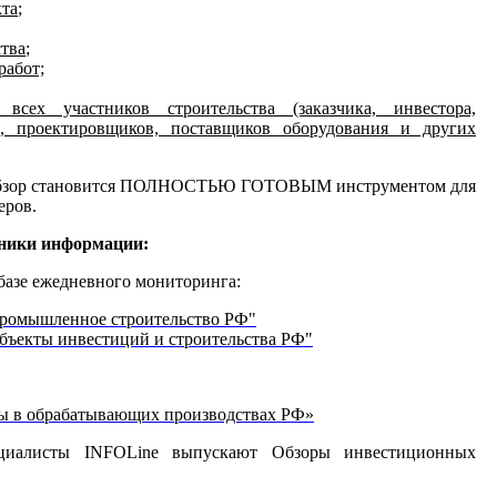
кта
;
ства
;
работ;
всех участников строительства (заказчика, инвестора,
а, проектировщиков, поставщиков оборудования и других
 Обзор становится ПОЛНОСТЬЮ ГОТОВЫМ инструментом для
еров.
чники информации:
базе ежедневного мониторинга:
Промышленное строительство РФ"
бъекты инвестиций и строительства РФ"
ы в обрабатывающих производствах РФ»
ециалисты INFOLine выпускают Обзоры инвестиционных