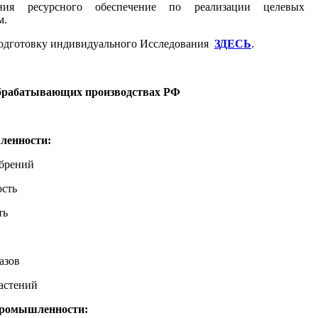
ения ресурсного обеспечение по реализации целевых
м.
подготовку индивидуального Исследования
ЗДЕСЬ
.
брабатывающих производствах РФ
ленности:
обрений
сть
ть
азов
астений
промышленности: