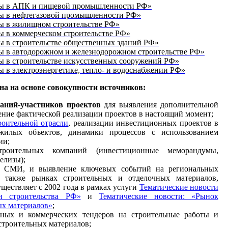
ы в АПК и пищевой промышленности РФ
»
ы в нефтегазовой промышленности РФ»
ы в жилищном строительстве РФ»
 в коммерческом строительстве РФ»
 в строительстве общественных зданий РФ»
 в автодорожном и железнодорожном строительстве РФ»
 в строительстве искусственных сооружений РФ»
 в электроэнергетике, тепло- и водоснабжении РФ»
а на основе совокупности источников:
аний-участников проектов
для выявления дополнительной
ние фактической реализации проектов в настоящий момент;
роительной отрасли
, реализации инвестиционных проектов в
ежилых объектов, динамики процессов с использованием
ии;
роительных компаний (инвестиционные меморандумы,
елизы);
0 СМИ, и выявление ключевых событий на региональных
а также рынках строительных и отделочных материалов,
ествляет с 2002 года в рамках услуги
Тематические новости
и строительства РФ»
и
Тематические новости: «Рынок
ых материалов»
;
нных и коммерческих тендеров на строительные работы и
строительных материалов;