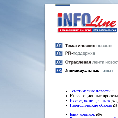
Тематические новости
(80)
Инвестиционные проект
Исследования рынков
(877
Периодические обзоры
(38
Банк новинок
(60)