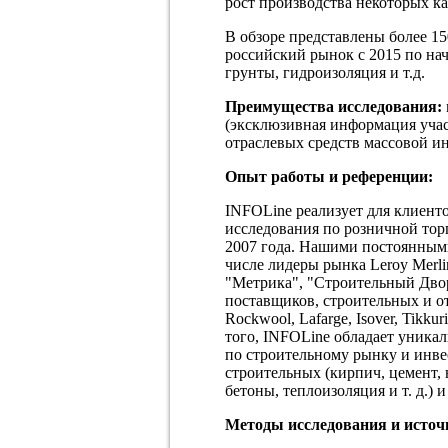
рост производства некоторых к
В обзоре представлены более 1
российский рынок с 2015 по нач
грунты, гидроизоляция и т.д.
Преимущества исследования:
(эксклюзивная информация уча
отраслевых средств массовой ин
Опыт работы и референции:
INFOLine реализует для клиент
исследования по розничной тор
2007 года. Нашими постоянными
числе лидеры рынка Leroy Merli
"Метрика", "Строительный Двор"
поставщиков, строительных и отд
Rockwool, Lafarge, Isover, Tikk
того, INFOLine обладает уник
по строительному рынку и инве
строительных (кирпич, цемент,
бетоны, теплоизоляция и т. д.) 
Методы исследования и исто