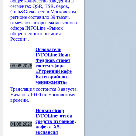
общее количество заведений в
сегментах QSR, TSR, баров,
Grab&Go/кофеен в Московском
регионе составило 39 тысяч,
отмечают авторы ежемесячного
обзора INFOLine «Рынок
общественного питания
России».
Основатель
INFOLine Иван
Федяков станет
05.08.2026
гостем эфира
«Утренний кофе
Категорийного
менеджмента»
Трансляция состоится 8 августа.
Начало в 10:00 по московскому
времени.
Новый обзор
INFOLine: отток
средств из банков,
04.08.2026
кофе от Х5,
экспансия