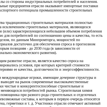
алы со стороны индустриальных потребителей и населения.
льные предприятия отрасли оказывают импортные поставки
 экспортного потенциала промышленности строительных
тва традиционных строительных материалов полностью
за исключением строительных материалов, являющихся
 и (или) характеризующихся небольшим объемом потребления
ю для потребителей по соотношению цены и качества, то есть
 целом, по данным Минпромторга, мощностей по
ериалов достаточно для обеспечения спроса в прогнозном
торым позициям - до 2030 года (в зависимости от
иально-экономического развития).
м развитие отрасли, является качество спроса на
ировались условия, при которых критерий стоимости
ериями ее качества, долговечности и энергоэффективности.
и международные игроки, имеющие дочерние структуры и
о выводят на рынок современные высококачественные
ки чистые и конкурентоспособные строительные и
м меняющихся потребностей рынка. Строительная химия
 помощника при разного рода строительных и отделочных
севозможные составы, к которым в первую очередь относятся
на, герметики и т. д. Участники отрасли отмечают активный