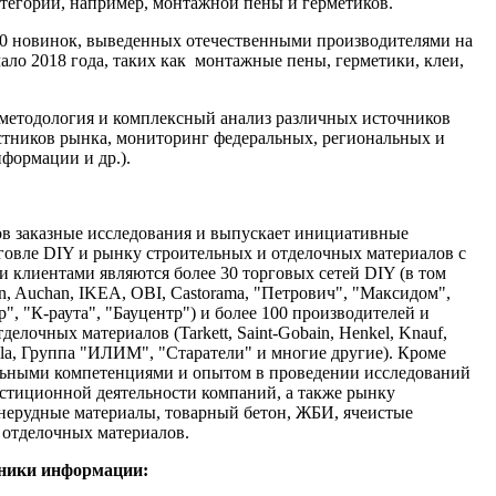
атегорий, например, монтажной пены и герметиков.
50 новинок, выведенных отечественными производителями на
ало 2018 года, таких как монтажные пены, герметики, клеи,
методология и комплексный анализ различных источников
стников рынка, мониторинг федеральных, региональных и
формации и др.).
ов заказные исследования и выпускает инициативные
говле DIY и рынку строительных и отделочных материалов c
 клиентами являются более 30 торговых сетей DIY (в том
n, Auchan, IKEA, OBI, Castorama, "Петрович", "Максидом",
, "К-раута", "Бауцентр") и более 100 производителей и
елочных материалов (Tarkett, Saint-Gobain, Henkel, Knauf,
urila, Группа "ИЛИМ", "Старатели" и многие другие). Кроме
альными компетенциями и опытом в проведении исследований
стиционной деятельности компаний, а также рынку
 нерудные материалы, товарный бетон, ЖБИ, ячеистые
и отделочных материалов.
чники информации: