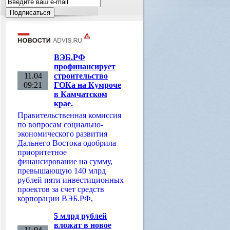
ВЭБ.РФ
профинансирует
11.04
строительство
09:21
ГОКа на Кумроче
в Камчатском
крае.
Правительственная комиссия
по вопросам социально-
экономического развития
Дальнего Востока одобрила
приоритетное
финансирование на сумму,
превышающую 140 млрд
рублей пяти инвестиционных
проектов за счет средств
корпорации ВЭБ.РФ,
5 млрд рублей
вложат в новое
11.04