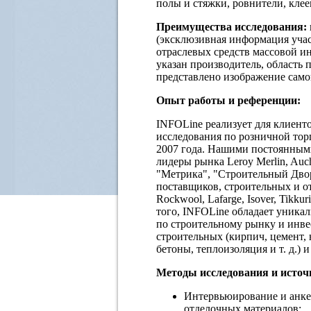
полы и стяжки, ровнители, клее
Преимущества исследования:
(эксклюзивная информация уча
отраслевых средств массовой ин
указан производитель, область 
представлено изображение само
Опыт работы и референции:
INFOLine реализует для клиент
исследования по розничной тор
2007 года. Нашими постоянными
лидеры рынка Leroy Merlin, Auc
"Метрика", "Строительный Двор"
поставщиков, строительных и отд
Rockwool, Lafarge, Isover, Tikk
того, INFOLine обладает уник
по строительному рынку и инве
строительных (кирпич, цемент,
бетоны, теплоизоляция и т. д.) 
Методы исследования и исто
Интервьюирование и анке
отделочных материалов;