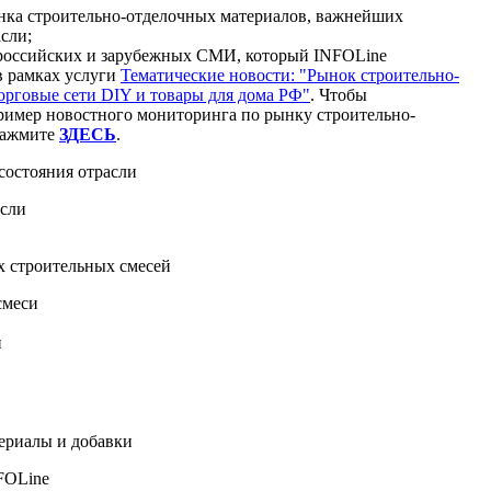
нка строительно-отделочных материалов, важнейших
сли;
 российских и зарубежных СМИ, который INFOLine
 в рамках услуги
Тематические новости: "Рынок строительно-
орговые сети DIY и товары для дома РФ"
. Чтобы
мер новостного мониторинга по рынку строительно-
нажмите
ЗДЕСЬ
.
 состояния отрасли
трасли
ь
ухих строительных смесей
 смеси
и
и
и
и
териалы и добавки
NFOLine