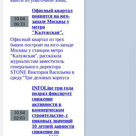
выйти из убыточной зоны,
Офисный квартал
появится на юго-
10.04
западе Москвы у
06:33
метро
"Калужская".
Офисный квартал из трех
башен построят на юго-западе
Москвы у станции метро
"Калужская", рассказала
журналистам заместитель
генерального директора
STONE Виктория Васильева в
среду."Три деловых корпуса
INFOLine три года
подряд фиксирует
снижение
активности в
коммерческом
10.04
строительстве, с
02:03
пиковых значений
10 летней давности
снижение по