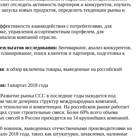
олит отследить активность партнеров и конкурентов, изучить
я запуска новых продуктов, определить тенденции рынка и
ффективности взаимодействия с потребителями, для
ке, управления ассортиментным портфелем, для
анализа компаний отрасли.
езультатов исследования:
бенчмаркинг, анализ конкурентов,
е планирование
,
поиск клиентов и партнеров, подготовка к
ия
: в обзор включены товары, выведенные на российский
ия:
I квартал 2018 года
Развитие рынка ССС в последние годы находится под
ом числе дочерних структур международных компаний,
и технологии и компетенции. На российском рынке работает
щих сухие строительные смеси. Более 60% всего объема
ых смесей в России приходится на 14 крупнейших компаний.
00 новинок, выведенных отечественными производителями на
ало 2018 года, таких как штукатурки, шпаклевки, наливные