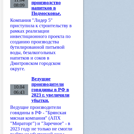
производство
08:09
напитков в
Подмосковье.
Компания "Лидер 5"
приступила к строительству в
рамках реализации
инвестиционного проекта по
созданию производства
бутилированной питьевой
воды, безалкогольных
напитков и соков в
Дмитровском городском
округе.
Ведущие
производители
10.04
говядины в РФ в
06:43
2023 г. увеличили
убытки.
Ведущие производители
говядины в РФ - "Брянская
мясная компания" (АПХ
"Мираторг") и "Заречное" - в
2023 году не только не смогли