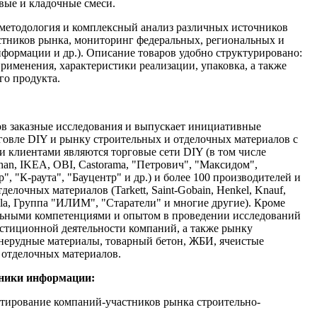
вые и кладочные смеси.
методология и комплексный анализ различных источников
стников рынка, мониторинг федеральных, региональных и
формации и др.).
Описание товаров удобно структурировано:
применения, характеристики реализации, упаковка, а также
го продукта.
ов заказные исследования и выпускает инициативные
говле DIY и рынку строительных и отделочных материалов c
 клиентами являются торговые сети DIY (в том числе
han, IKEA, OBI, Castorama, "Петрович", "Максидом",
, "К-раута", "Бауцентр" и др.) и более 100 производителей и
елочных материалов (Tarkett, Saint-Gobain, Henkel, Knauf,
urila, Группа "ИЛИМ", "Старатели" и многие другие). Кроме
альными компетенциями и опытом в проведении исследований
стиционной деятельности компаний, а также рынку
 нерудные материалы, товарный бетон, ЖБИ, ячеистые
и отделочных материалов.
чники информации:
тирование компаний-участников рынка строительно-