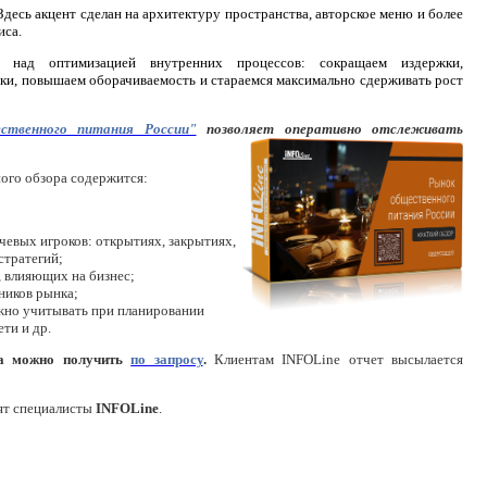
десь акцент сделан на архитектуру пространства, авторское меню и более
иса.
ь над оптимизацией внутренних процессов: сокращаем издержки,
ки, повышаем оборачиваемость и стараемся максимально сдерживать рост
ственного питания России"
позволяет оперативно отслеживать
ого обзора содержится:
евых игроков: открытиях, закрытиях,
стратегий;
 влияющих на бизнес;
ников рынка;
жно учитывать при планировании
ети и др.
ра можно получить
по запросу
.
Клиентам INFOLine отчет высылается
тят специалисты
INFOLine
.