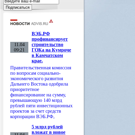
ВЭБ.РФ
профинансирует
11.04
строительство
09:21
ГОКа на Кумроче
в Камчатском
крае.
Правительственная комиссия
по вопросам социально-
экономического развития
Дальнего Востока одобрила
приоритетное
финансирование на сумму,
превышающую 140 млрд
рублей пяти инвестиционных
проектов за счет средств
корпорации ВЭБ.РФ,
5 млрд рублей
вложат в новое
11.04