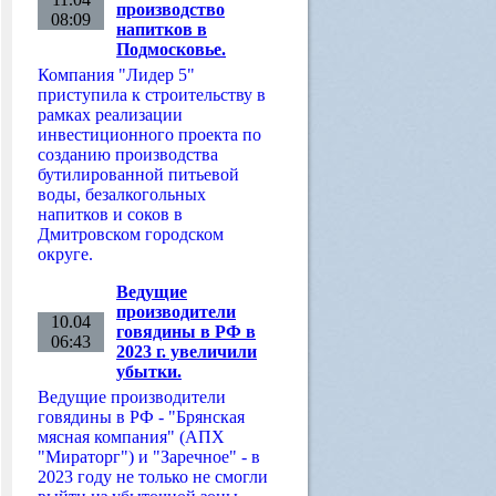
производство
08:09
напитков в
Подмосковье.
Компания "Лидер 5"
приступила к строительству в
рамках реализации
инвестиционного проекта по
созданию производства
бутилированной питьевой
воды, безалкогольных
напитков и соков в
Дмитровском городском
округе.
Ведущие
производители
10.04
говядины в РФ в
06:43
2023 г. увеличили
убытки.
Ведущие производители
говядины в РФ - "Брянская
мясная компания" (АПХ
"Мираторг") и "Заречное" - в
2023 году не только не смогли