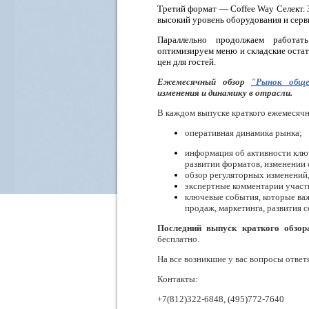
Третий формат — Coffee Way Селект. З
высокий уровень оборудования и серв
Параллельно продолжаем работат
оптимизируем меню и складские остат
цен для гостей.
Ежемесячный обзор
"Рынок обще
изменения и динамику в отрасли.
В каждом выпуске краткого ежемесячн
оперативная динамика рынка;
информация об активности ключ
развитии форматов, изменении 
обзор регуляторных изменений,
экспертные комментарии участ
ключевые события, которые ва
продаж, маркетинга, развития с
Последний выпуск краткого обзо
бесплатно.
На все возникшие у вас вопросы отве
Контакты:
+7(812)322-6848, (495)772-7640