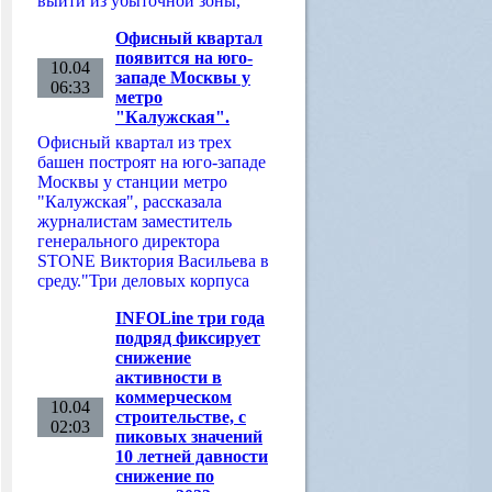
выйти из убыточной зоны,
Офисный квартал
появится на юго-
10.04
западе Москвы у
06:33
метро
"Калужская".
Офисный квартал из трех
башен построят на юго-западе
Москвы у станции метро
"Калужская", рассказала
журналистам заместитель
генерального директора
STONE Виктория Васильева в
среду."Три деловых корпуса
INFOLine три года
подряд фиксирует
снижение
активности в
коммерческом
10.04
строительстве, с
02:03
пиковых значений
10 летней давности
снижение по