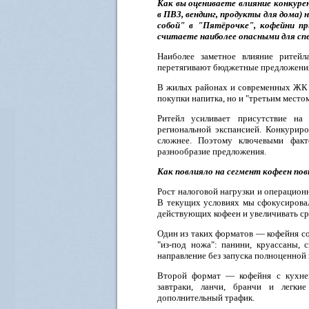
Как вы оцениваете влияние конкуре
в ПВЗ, вендинг, продукты для дома)
собой" в "Пятёрочке", кофейни пр
считаете наиболее опасными для сп
Наиболее заметное влияние ритей
перетягивают бюджетные предложения
В жилых районах и современных ЖК в
покупки напитка, но и "третьим место
Ритейл усиливает присутствие на
региональной экспансией. Конкурир
сложнее. Поэтому ключевыми факто
разнообразие предложения.
Как повлияло на сегмент кофеен по
Рост налоговой нагрузки и операцион
В текущих условиях мы сфокусировал
действующих кофеен и увеличивать ср
Один из таких форматов — кофейня со
"из-под ножа": панини, круассаны, 
направление без запуска полноценной 
Второй формат — кофейня с кухней
завтраки, ланчи, бранчи и легк
дополнительный трафик.