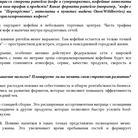
нции со стороны ритейла (кофе в супермаркетах, кофейные автоматы
 на ваш трафик и продажи? Какие форматы ритейла (например, "кофе с
и "Перекрёстке", автоматы в пунктах выдачи Ozon/Wildberries) вы
ециализированных кофеен?
ла ощущают кофейни в небольших торговых центрах. Часть трафика
 кофе и выпечки внутри продуктовых сетей.
лияние ритейла менее выражено. Там кофейня остается не только точкой
м" — пространством для встреч, отдыха и повседневной городской жизни.
 рынке, особенно активно действуют федеральные сети с широкой
овать с ними по метрике цены специализированным кофейням будет все
рами становятся атмосфера, сервис, качество продукта, скорость и
вышение налогов?
Планируете ли вы менять свою стратегию развития?
ных расходов повлиял на себестоимость и общую рентабельность бизнеса.
ись на развитии форматов, которые позволяют повышать эффективность
едний чек.
 станцией сборки. Это расширенная ассортиментная матрица с позициями
сэндвичи и другие продукты, которые позволяют быстро усилить food-
кухни.
. Помимо напитков в таких точках представлено полноценное меню:
ие ужины. Это увеличивает время пребывания гостей и формирует